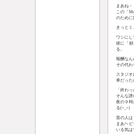
まあね・
この「Mus
のために
きっとミ
ワシにし
彼に「頼
る。
報酬なん
その代わ
スタジオ
車だった
「終わっ
そんな誘
夜の９時
る(>_<)
昔の人は
まあヘビ
いる気は