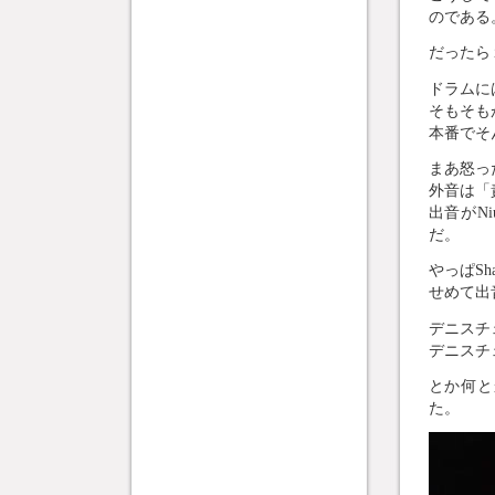
のである
だったら
ドラムに
そもそも
本番でそ
まあ怒っ
外音は「
出音がNi
だ。
やっぱS
せめて出
デニスチ
デニスチ
とか何と
た。