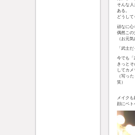
そんな人
ある。
どうして
頑なに心
偶然この
（お元気
「武士だ
今でも「
きっとそ
してカメ
（写った
笑）
メイクも
顔にベト