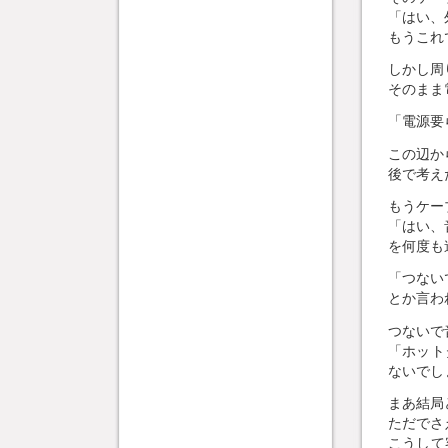
「はい、
もうこれ
しかし周
そのまま
「電源要
この辺か
後で考え
もうケー
「はい、
を何度も
「つない
とか言わ
つないで
「ホット
ないでし
まあ結局
ただでさ
こうして