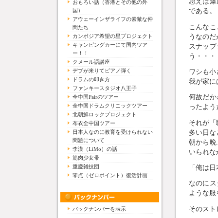
思えば爆
おもろい話（香港とその他の外
である。
国）
アウェーインザライフの素敵な仲
こんなこ
間たち
うなのだ
カンボジア希望の星プロジェクト
キャンピングカーにて国内ツア
スナップ
ー！！
う・・・
クメール語講座
デブが来りてピアノ弾く
ワシも小
ドラムの叩き方
我が家に
ファンキースタジオ八王子
何故だか
全中国Pairのツアー
全中国ドラムクリニックツアー
ったよう
北朝鮮ロックプロジェクト
それが「
布衣全中国ツアー
多い日な
日本人なのに教育を受けられない
問題について
朝から晩
李漠（LiMo）の話
いられな
筋肉少女帯
重慶雑技団
「俺は日
零点（ゼロポイント）復活計画
なのにス
ような服
そのスト
バックナンバーを表示