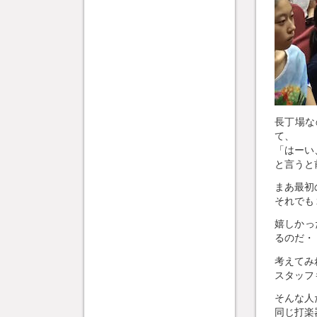
長丁場な
て、
「はーい
と言うと
まあ最初
それでも
嬉しかっ
るのだ・
考えてみ
スタッフ
そんな人
同じ打楽