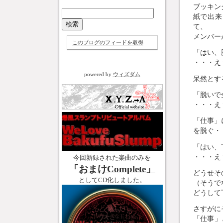
ブッキン
紙で出来
て、
メンバー
このブログのフィードを取得
「はい、
・・・え
powered by
ウィズダム
呆然とす
「脱いで
・・・え
「仕事」
を脱ぐ・
「はい、
・・・え
今回新録された楽曲のみを
「
おまけComplete」
どうせそ
としてCD化しました。
（そうで
どうして
さすがに
「仕事」