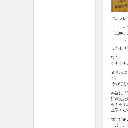
パンフレ
・・・っ
「1:30
・・・っ
しかも３時
ワシ・・
そもそも
８月末に
が、
その時も
本当に「
に教えた
そもそも
上手くな
本当に命
「よし、