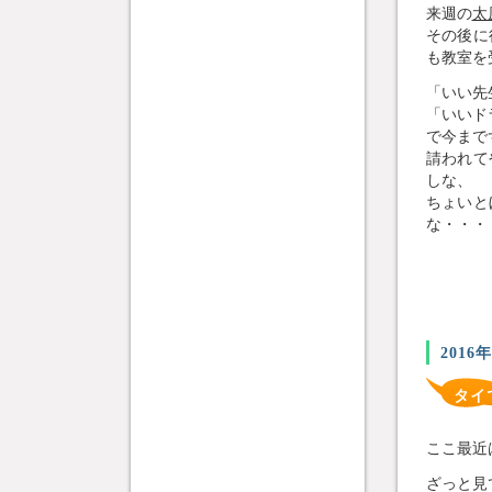
来週の
太
その後に
も教室を
「いい先
「いいド
で今まで
請われて
しな、
ちょいと
な・・・
2016
タイ
ここ最近
ざっと見