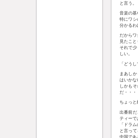
と言う。
音楽の基
特にワシ
分かるわ
だからワ
見たこと
それで少
しい。
「どうし
まあしか
はいかな
しかもそ
だ・・・
ちょっと
出番前だ
ティーで
「ドラム
と言って
中国である