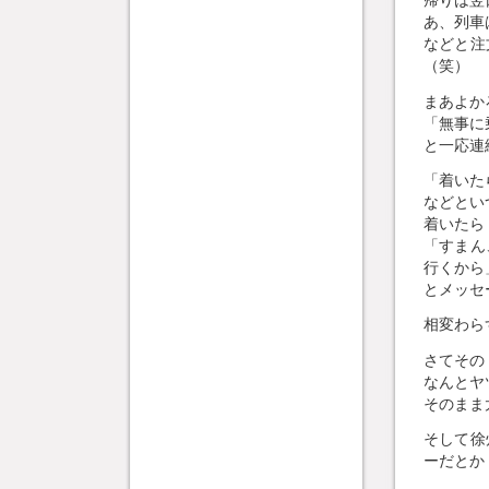
帰りは翌
あ、列車
などと注
（笑）
まあよか
「無事に
と一応連
「着いた
などとい
着いたら
「すまん
行くから
とメッセ
相変わら
さてその
なんとヤ
そのまま
そして徐
ーだとか！