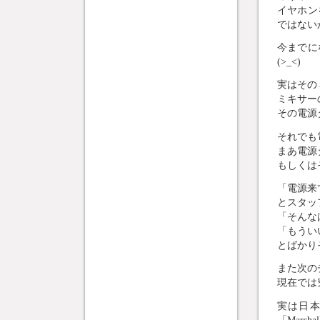
イヤホン
ではない
今までに
(>_<)
実はその
ミキサー
その電源
それでも
まあ電源タ
もしくは
「電源来
とスタッ
「そんな
「もうい
とばかり
また次の
現在では
実は日
「Mars