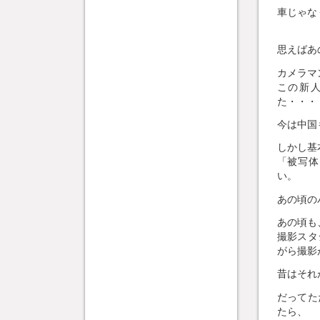
車じゃな
思えばあ
カメラマ
この新
た・・・
今は中国
しかし基
「被写体
い。
あの頃の
あの頃も
撮影スタ
がら撮影
昔はそれが
だってた
たら、