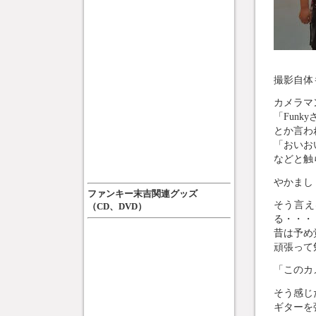
撮影自体
カメラマ
「Fun
とか言わ
「おいお
などと触
やかまし
ファンキー末吉関連グッズ
そう言え
（CD、DVD）
る・・・
昔は予め
頑張って
「このカ
そう感じ
ギターを