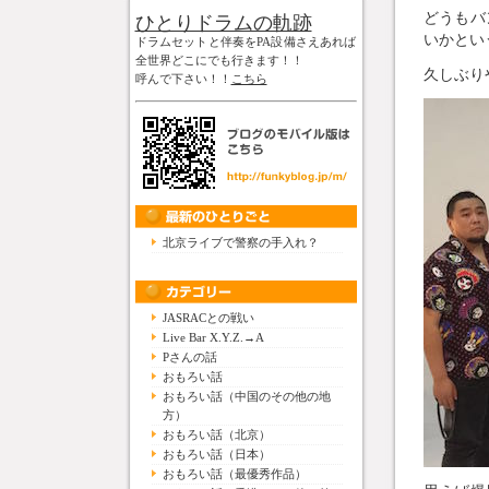
どうもバ
ひとりドラムの軌跡
いかとい
ドラムセットと伴奏をPA設備さえあれば
全世界どこにでも行きます！！
久しぶり
呼んで下さい！！
こちら
北京ライブで警察の手入れ？
JASRACとの戦い
Live Bar X.Y.Z.→A
Pさんの話
おもろい話
おもろい話（中国のその他の地
方）
おもろい話（北京）
おもろい話（日本）
おもろい話（最優秀作品）