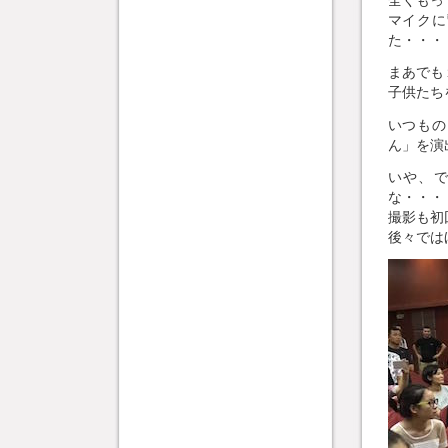
全くもっ
マイクに
た・・・
まあでも
子供たち
いつもの
ん」を演
いや、
な・・・
撮影も初
後々では