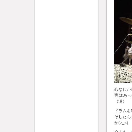
心なしか
実はあ
（涙）
ドラムを
そしたら
か(>_<)