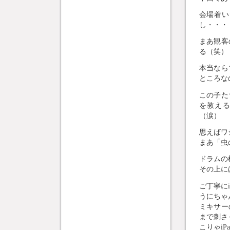
会場着い
し・・・
まあ観客
る（笑）
本当なら
ところな
この子た
を教え
（涙）
思えばワシ
まあ「虫
ドラムの
その上に
ご丁寧に
うにちゃ
ミキサー
まで刺さ
こりゃi