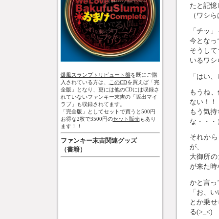
たと記憶
（ワシら
「チッ」
今となっ
そうして
いるワシ
爆風スランプトリビュート盤
を既にご購
「はい、
入されている方は、
このCD
を買えば「完
全版」となり、更には他のCDには収録さ
もうね、
れていないファンキー末吉の「坂出マイ
ない！！
ラブ」も収録されてます。
もう気持
「完全版」としてセットで買うと500円
お得な2枚で3500円の
セット販売
もあり
な・・・
ます！！
それから
ファンキー末吉関連グッズ
が、
（書籍）
大御所の
が来た時
かと言っ
「お、い
とか乗せ
る(>_<)