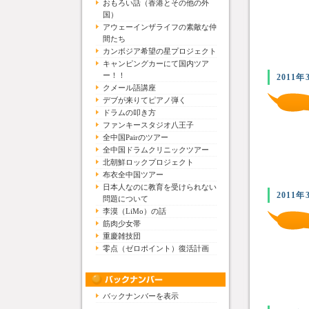
おもろい話（香港とその他の外
国）
アウェーインザライフの素敵な仲
間たち
カンボジア希望の星プロジェクト
キャンピングカーにて国内ツア
ー！！
2011年
クメール語講座
デブが来りてピアノ弾く
ドラムの叩き方
ファンキースタジオ八王子
全中国Pairのツアー
全中国ドラムクリニックツアー
北朝鮮ロックプロジェクト
布衣全中国ツアー
日本人なのに教育を受けられない
2011年
問題について
李漠（LiMo）の話
筋肉少女帯
重慶雑技団
零点（ゼロポイント）復活計画
バックナンバーを表示