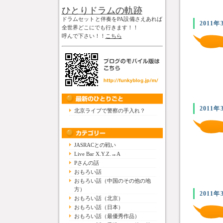
ひとりドラムの軌跡
ドラムセットと伴奏をPA設備さえあれば
2011年
全世界どこにでも行きます！！
呼んで下さい！！
こちら
2011年
北京ライブで警察の手入れ？
JASRACとの戦い
Live Bar X.Y.Z.→A
Pさんの話
おもろい話
おもろい話（中国のその他の地
方）
2011年
おもろい話（北京）
おもろい話（日本）
おもろい話（最優秀作品）