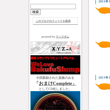
2011年
このブログのフィードを取得
powered by
ウィズダム
今回新録された楽曲のみを
2011年
「
おまけComplete」
としてCD化しました。