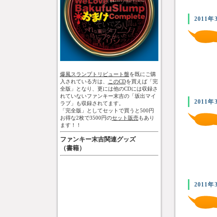
2011年
爆風スランプトリビュート盤
を既にご購
入されている方は、
このCD
を買えば「完
全版」となり、更には他のCDには収録さ
れていないファンキー末吉の「坂出マイ
2011年
ラブ」も収録されてます。
「完全版」としてセットで買うと500円
お得な2枚で3500円の
セット販売
もあり
ます！！
ファンキー末吉関連グッズ
（書籍）
2011年