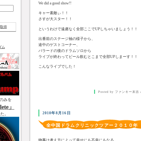
We did a good show!!
キャー素敵ぃ！！
さすが大スター！！
取得
というわけで遠慮なく全部ここでUPしちゃいましょう！！
出番前のステージ袖の様子から、
途中のゲストコーナー、
ダム
バラードの後のドラムソロから
ライブが終わってビール飲むとこまで全部UPしまーす！！
こんなライブでした！
Posted by ファンキー末吉 a
のみを
ete」
2010年8月16日
した。
全中国ドラムクリニックツアー２０１０年
帰る！！
物事は考え方によって幸せにも不幸にもなる。