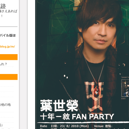
軌跡
備さえあれば
！！
入れ？
の他の地
品）