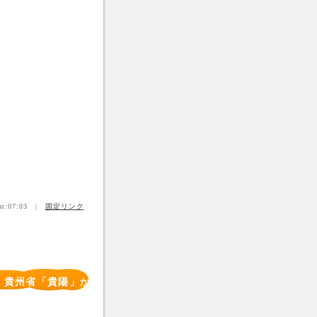
t:07:03 |
固定リンク
 貴州省「貴陽」から