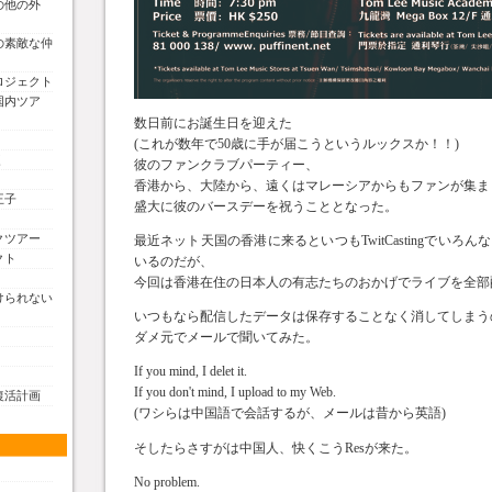
の他の外
の素敵な仲
ロジェクト
国内ツア
数日前にお誕生日を迎えた
(これが数年で50歳に手が届こうというルックスか！！)
く
彼のファンクラブパーティー、
香港から、大陸から、遠くはマレーシアからもファンが集ま
王子
盛大に彼のバースデーを祝うこととなった。
クツアー
最近ネット天国の香港に来るといつもTwitCastingでいろ
クト
いるのだが、
今回は香港在住の日本人の有志たちのおかげでライブを全部
けられない
いつもなら配信したデータは保存することなく消してしまう
ダメ元でメールで聞いてみた。
If you mind, I delet it.
If you don't mind, I upload to my Web.
復活計画
(ワシらは中国語で会話するが、メールは昔から英語)
そしたらさすがは中国人、快くこうResが来た。
No problem.