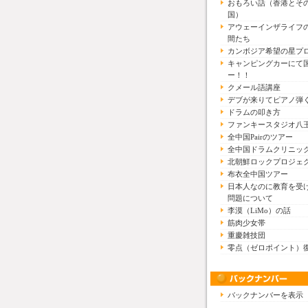
おもろい話（香港とそ
国）
アウェーインザライフ
間たち
カンボジア希望の星プ
キャンピングカーにて
ー！！
クメール語講座
デブが来りてピアノ弾
ドラムの叩き方
ファンキースタジオ八
全中国Pairのツアー
全中国ドラムクリニッ
北朝鮮ロックプロジェ
布衣全中国ツアー
日本人なのに教育を受
問題について
李漠（LiMo）の話
筋肉少女帯
重慶雑技団
零点（ゼロポイント）
バックナンバーを表示