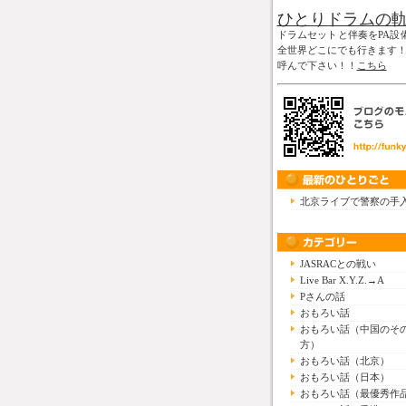
ひとりドラムの
ドラムセットと伴奏をPA設
全世界どこにでも行きます
呼んで下さい！！
こちら
北京ライブで警察の手
JASRACとの戦い
Live Bar X.Y.Z.→A
Pさんの話
おもろい話
おもろい話（中国のそ
方）
おもろい話（北京）
おもろい話（日本）
おもろい話（最優秀作