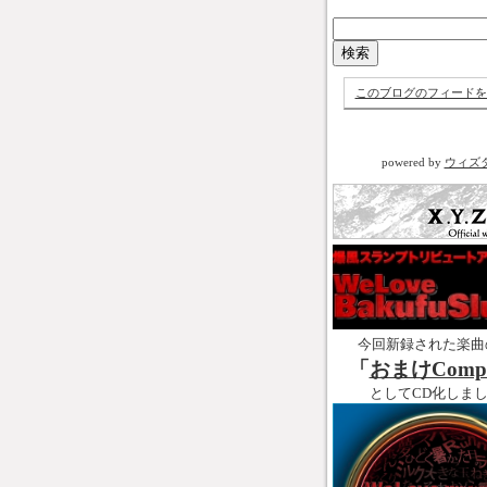
このブログのフィードを
powered by
ウィズ
今回新録された楽曲
「
おまけCompl
としてCD化しま