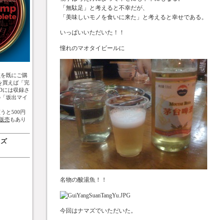
「無駄足」と考えると不幸だが、
「美味しいモノを食いに来た」と考えると幸せである。
いっぱいいただいた！！
憧れのマオタイビールに
盤
を既にご購
を買えば「完
Dには収録さ
の「坂出マイ
うと500円
販売
もあり
ッズ
名物の酸湯魚！！
今回はナマズでいただいた。