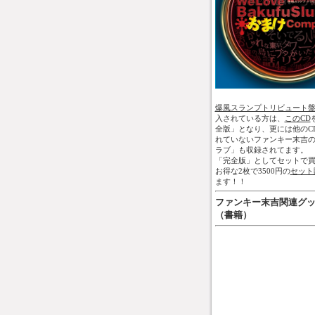
爆風スランプトリビュート
入されている方は、
このCD
全版」となり、更には他のC
れていないファンキー末吉
ラブ」も収録されてます。
「完全版」としてセットで買
お得な2枚で3500円の
セット
ます！！
ファンキー末吉関連グ
（書籍）