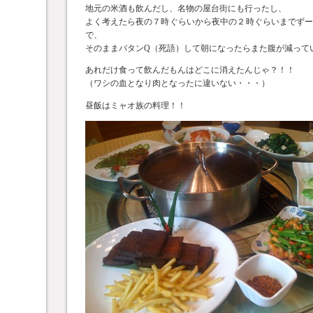
地元の米酒も飲んだし、名物の屋台街にも行ったし、
よく考えたら夜の７時ぐらいから夜中の２時ぐらいまでず
で、
そのままバタンQ（死語）して朝になったらまた腹が減って
あれだけ食って飲んだもんはどこに消えたんじゃ？！！
（ワシの血となり肉となったに違いない・・・）
昼飯はミャオ族の料理！！