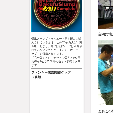
合間に地
爆風スランプトリビュート盤
を既にご購
入されている方は、
このCD
を買えば「完
全版」となり、更には他のCDには収録さ
れていないファンキー末吉の「坂出マイ
ラブ」も収録されてます。
「完全版」としてセットで買うと500円
お得な2枚で3500円の
セット販売
もあり
ます！！
ファンキー末吉関連グッズ
（書籍）
まあこの