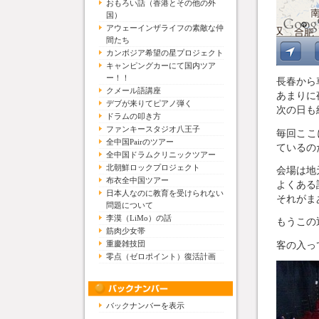
おもろい話（香港とその他の外
国）
アウェーインザライフの素敵な仲
間たち
カンボジア希望の星プロジェクト
キャンピングカーにて国内ツア
ー！！
長春から
クメール語講座
あまりに
デブが来りてピアノ弾く
次の日も
ドラムの叩き方
ファンキースタジオ八王子
毎回ここ
全中国Pairのツアー
ているの
全中国ドラムクリニックツアー
北朝鮮ロックプロジェクト
会場は地
布衣全中国ツアー
よくある
日本人なのに教育を受けられない
それがま
問題について
李漠（LiMo）の話
もうこの
筋肉少女帯
客の入っ
重慶雑技団
零点（ゼロポイント）復活計画
バックナンバーを表示