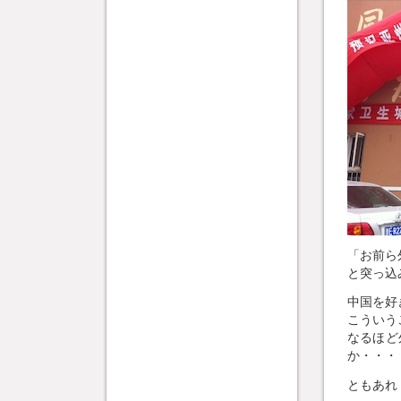
「お前ら
と突っ込
中国を好
こういう
なるほど
か・・・
ともあれ