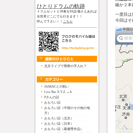
確か２本
ひとりドラムの軌跡
ドラムセットと伴奏をPA設備さえあれば
一度目は
全世界どこにでも行きます！！
今回はそ
呼んで下さい！！
こちら
北京ライブで警察の手入れ？
JASRACとの戦い
Live Bar X.Y.Z.→A
Pさんの話
おもろい話
おもろい話（中国のその他の地
方）
おもろい話（北京）
おもろい話（日本）
おもろい話（最優秀作品）