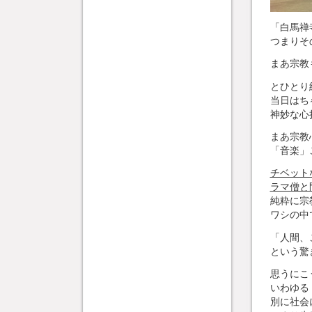
「白馬禅
つまりそ
まあ宗教
とひとり
当日はち
神妙な心
まあ宗教
「音楽」
チベット
ラマ僧と
純粋に宗
ワシの中
「人間、
という驚
思うにこ
いわゆる
別に社会