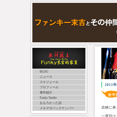
BLOG
ニュース
スケジュール
2011
プロフィール
著作紹介
全中
Funky Studio
おもろかった話
吉林に来
メルマガバックナンバー
一度目
は