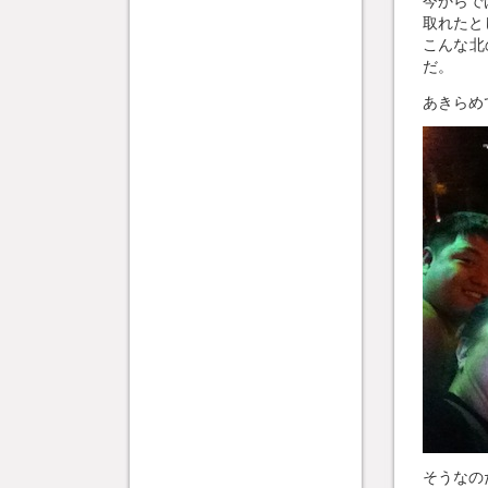
今からで
取れたと
こんな北
だ。
あきらめ
そうなの