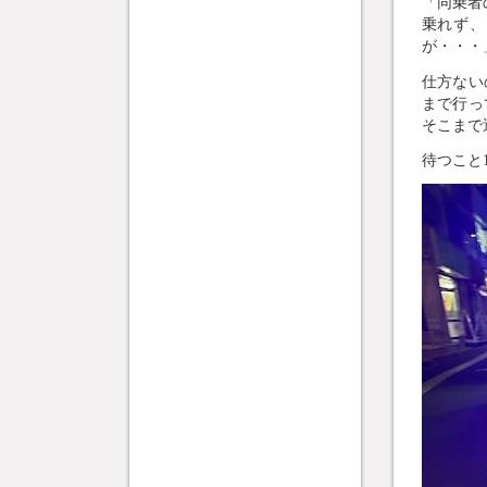
「同乗者
乗れず、
が・・・
仕方ない
まで行っ
そこまで
待つこと