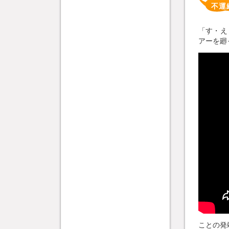
不運
「す・え
アーを廻
ことの発