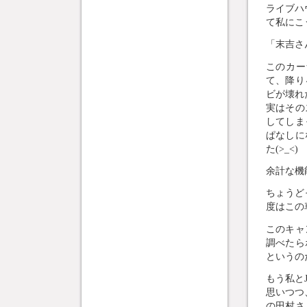
ライブハ
て私にこ
「末吉さ
このカー
て、降り
ビが壊れ
実はその
してしま
ぱなしに
た(>_<)
余計な機
ちょうど
度はこの
このキャ
調べたら
というの
もう私と
思いつつ
の田村さ