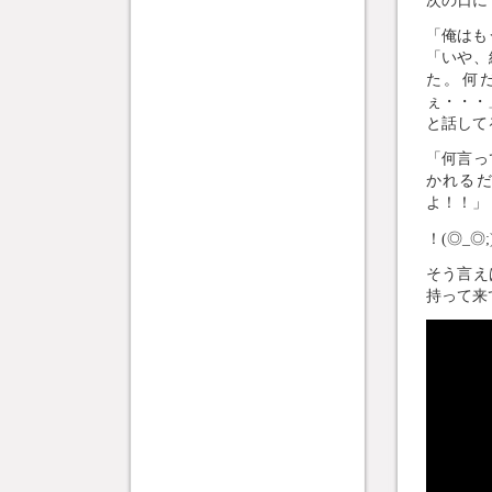
「俺はも
「いや、
た。何
ぇ・・・
と話して
「何言っ
かれる
よ！！」
！(◎_◎;
そう言え
持って来