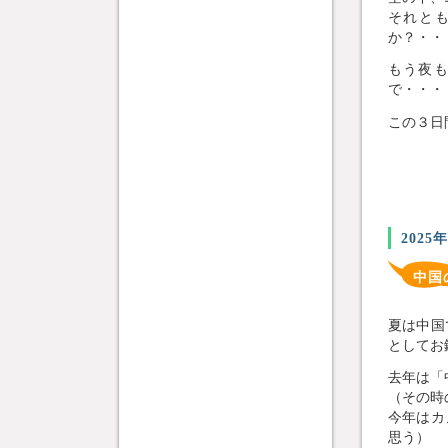
それと
か？・・
もう夜
で・・・
この３日
2025
中国
夏は中国
としてお
去年は「
（その時
今年はカ
思う）