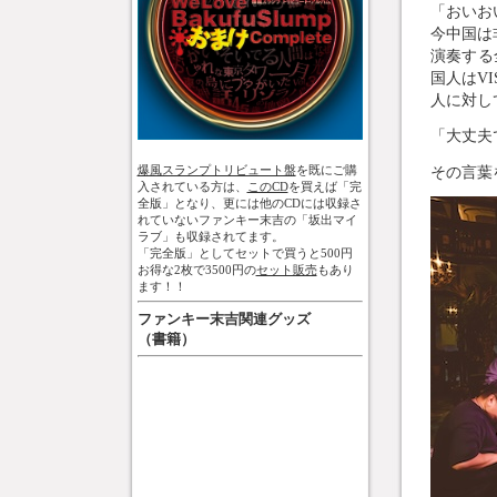
「おいお
今中国は
演奏する
国人はV
人に対し
「大丈夫
爆風スランプトリビュート盤
を既にご購
その言葉
入されている方は、
このCD
を買えば「完
全版」となり、更には他のCDには収録さ
れていないファンキー末吉の「坂出マイ
ラブ」も収録されてます。
「完全版」としてセットで買うと500円
お得な2枚で3500円の
セット販売
もあり
ます！！
ファンキー末吉関連グッズ
（書籍）