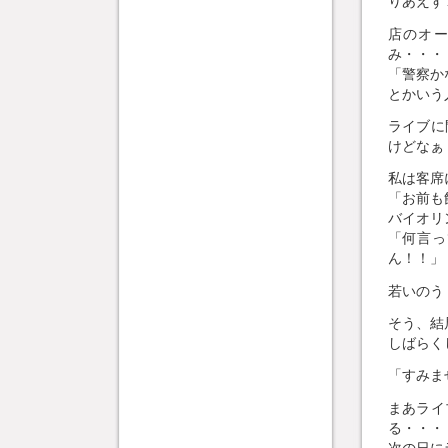
りあえず
店のオ
み・・・
「警察か
とかいう
ライブに
けどなぁ
私は客席
「お前も
バイオリ
「何言っ
ん！！」
若いのう
そう、結
しばらく
「すみま
まあライ
る・・・
次の日に