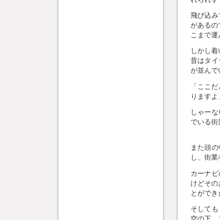
飛び込み
があるの
こまで運
しかし着
昔はタイ
が並んでい
「ここだ
りますよ
しゃーな
でいる街
また頭の
し、街業
カーナビ
けどその
とができ
そしても
空の下、