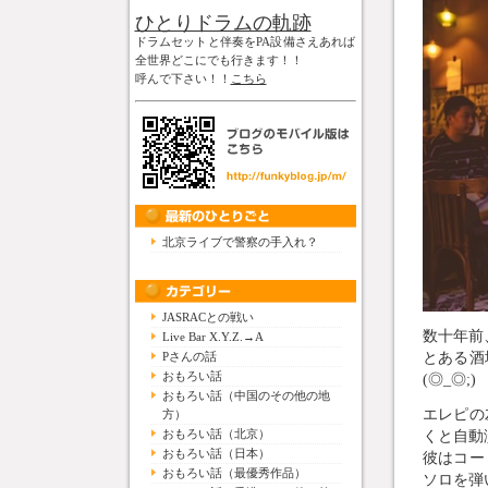
ひとりドラムの軌跡
ドラムセットと伴奏をPA設備さえあれば
全世界どこにでも行きます！！
呼んで下さい！！
こちら
北京ライブで警察の手入れ？
JASRACとの戦い
数十年前
Live Bar X.Y.Z.→A
とある酒
Pさんの話
おもろい話
(◎_◎;)
おもろい話（中国のその他の地
エレピの
方）
おもろい話（北京）
くと自動
おもろい話（日本）
彼はコー
おもろい話（最優秀作品）
ソロを弾