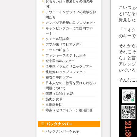
おもろい話（香港とその他の外
国）
こいつぁ
アウェーインザライフの素敵な仲
とになる
間たち
発見した
カンボジア希望の星プロジェクト
キャンピングカーにて国内ツア
「１オク
ー！！
のキーで
クメール語講座
デブが来りてピアノ弾く
それから
ドラムの叩き方
それこそ
ファンキースタジオ八王子
ら」と言
全中国Pairのツアー
アレンジ
全中国ドラムクリニックツアー
いでいる
北朝鮮ロックプロジェクト
布衣全中国ツアー
そんなこ
日本人なのに教育を受けられない
問題について
李漠（LiMo）の話
筋肉少女帯
重慶雑技団
零点（ゼロポイント）復活計画
バックナンバーを表示