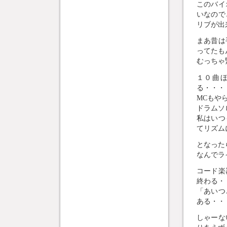
このバイ
いなので
リブが出来
まあ昔は
ってたも
むっちゃ
１０曲
る・・・
MCもやら
ドラムソ
私はいつ
てリズム
となったら
なんでラ
コード楽
終わる・
「あいつ
ある・・
しゃーな