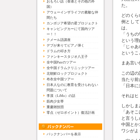
おもろい話（香港とその他の外
た。
国）
アウェーインザライフの素敵な仲
どのくら
間たち
例として
カンボジア希望の星プロジェクト
は、
キャンピングカーにて国内ツア
「うちの
ー！！
クメール語講座
という理
デブが来りてピアノ弾く
「じゃあ
ドラムの叩き方
というこ
ファンキースタジオ八王子
全中国Pairのツアー
まあ言い
全中国ドラムクリニックツアー
この辺の
北朝鮮ロックプロジェクト
当たり前
布衣全中国ツアー
日本人なのに教育を受けられない
「日本に
問題について
それはヒ
李漠（LiMo）の話
筋肉少女帯
しかしま
重慶雑技団
「あそこ
零点（ゼロポイント）復活計画
と言うし
中国とか
ワシがよ
バックナンバーを表示