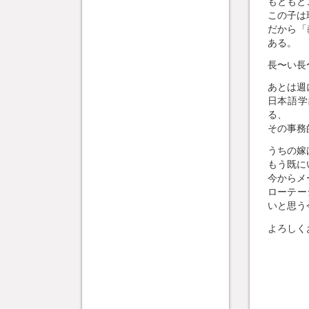
もともと
この子は
だから「
ある。
長〜い長
あとは週
日本語学
る、
その事務
うちの嫁
もう既に
今からメ
ローテー
いと思う
よろしく