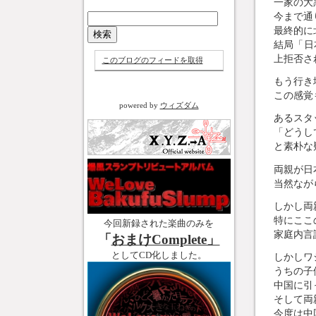
一家の大
今まで通
最終的に
結局「日
上拒否さ
このブログのフィードを取得
もう行き
この感覚
powered by
ウィズダム
あるスタ
「どうし
と素朴な
両親が日
当然なが
しかし両
特にここ
今回新録された楽曲のみを
家庭内言
「
おまけComplete」
としてCD化しました。
しかしワ
うちの子
中国に引
そして両
今度は中