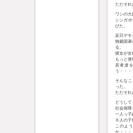
ただそれ
ワシの大好
シンガポ
びた。
反日デモ
独裁国家
る。
彼女が女
もっと便
若者達
う・・・
そんなこ
った。
ただそれ
どうして
社会保障
一人っ子
６人の子
このよ
か・・・