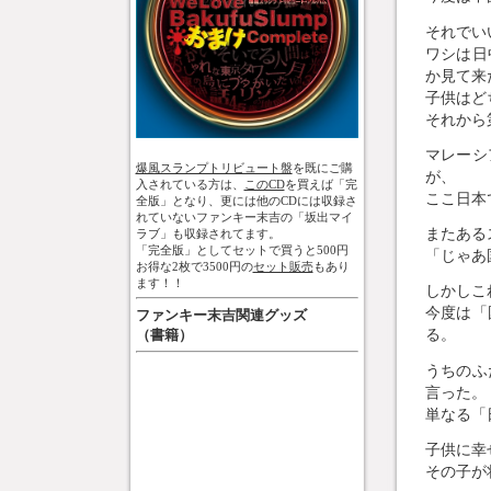
それでい
ワシは日
か見て来
子供はど
それから
マレーシ
爆風スランプトリビュート盤
を既にご購
が、
入されている方は、
このCD
を買えば「完
ここ日本
全版」となり、更には他のCDには収録さ
れていないファンキー末吉の「坂出マイ
またある
ラブ」も収録されてます。
「完全版」としてセットで買うと500円
「じゃあ
お得な2枚で3500円の
セット販売
もあり
ます！！
しかしこ
今度は「
ファンキー末吉関連グッズ
る。
（書籍）
うちのふ
言った。
単なる「
子供に幸
その子が