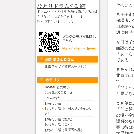
そのひと
ひとりドラムの軌跡
ドラムセットと伴奏をPA設備さえあれば
八王子市
全世界どこにでも行きます！！
保護者が
呼んで下さい！！
こちら
日本語の
週に数時
今日はそ
面談の先
「あーら
である。
北京ライブで警察の手入れ？
まあそれ
北京の日
て、
「ひょっ
JASRACとの戦い
Live Bar X.Y.Z.→A
と思いな
Pさんの話
まあ例に
おもろい話
「前に通
おもろい話（中国のその他の地
方）
の欄が空
おもろい話（北京）
誤解のな
おもろい話（日本）
実は彼は
おもろい話（最優秀作品）
大黒柱の