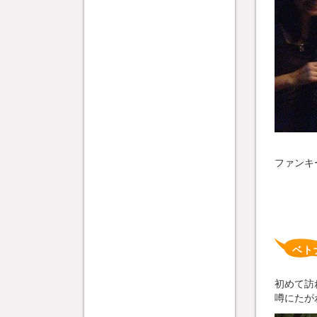
ファンキ
ベト
初めて訪
噂にたが