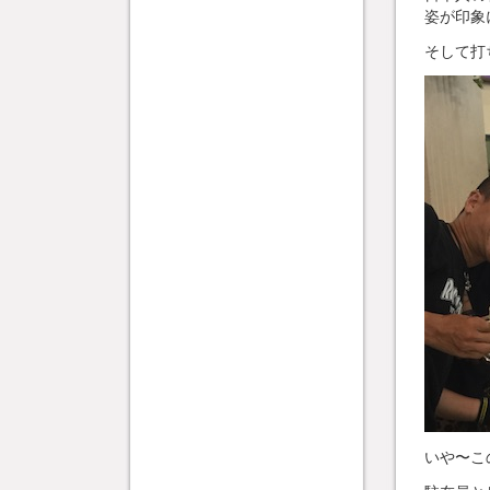
姿が印象
そして打
いや〜こ