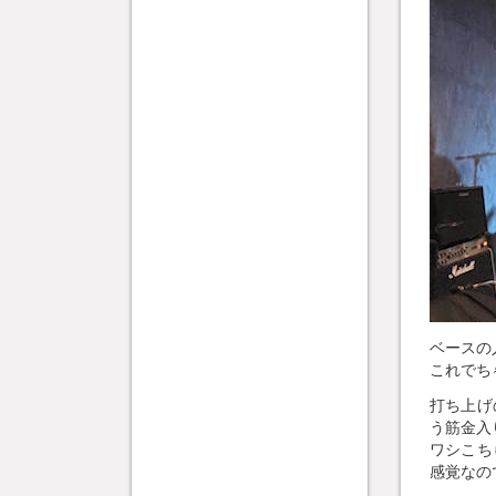
ベースの
これでち
打ち上げ
う筋金入
ワシこち
感覚なの