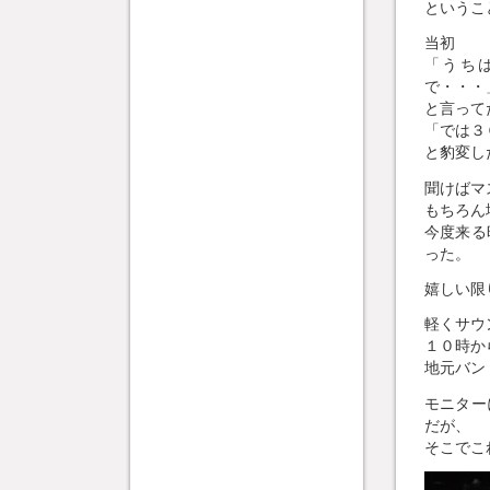
というこ
当初
「うち
で・・・
と言って
「では３
と豹変し
聞けばマ
もちろん
今度来る
った。
嬉しい限
軽くサウ
１０時か
地元バン
モニター
だが、
そこでこ