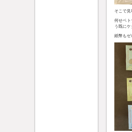
そこで見事
何せベト
う既にケ
紙幣もゼ