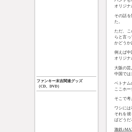
バンドも
オリジナ
その話を
た。
ただ、こ
らと言っ
かどうか
例えば中
オリジナ
大阪の芸
中国では
ファンキー末吉関連グッズ
ベトナム
（CD、DVD）
ここホー
そこで考
ワシには
それを彼
ばどうだ
激鉄♪MA