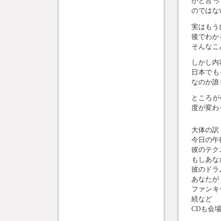
かと言っ
のではな
実はもう
後でわか
そんなこ
しかし内
日本でも
なのか誰
ところが
度が変わ
大体の訳
今日の午
彼のテク
もしあな
彼のドラ
あなたが
ファンキ
続など
CDも会