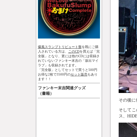
爆風スランプトリビュート盤
を既にご購
入されている方は、
このCD
を買えば「完
全版」となり、更には他のCDには収録さ
れていないファンキー末吉の「坂出マイ
ラブ」も収録されてます。
「完全版」としてセットで買うと500円
お得な2枚で3500円の
セット販売
もあり
ます！！
ファンキー末吉関連グッズ
（書籍）
その後に
そしてこ
ス、HI