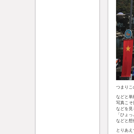
つまりこ
などと単
写真こそ
などを見
「ひょっ
などと想
とりあえ