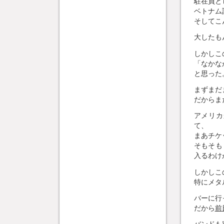
駐在員と
ベトナム
そしてこ
大したも
しかしこ
「なかな
と思った
まずまだ
だからま
アメリカ
て、
まあチケ
そもそも
入るわけ
しかしこ
特にメタ
バーに行
だから
前