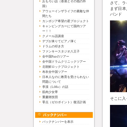
おもろい話（香港とその他の外
さて、ラ
国）
まず日本
アウェーインザライフの素敵な仲
バンド
間たち
カンボジア希望の星プロジェクト
キャンピングカーにて国内ツア
ー！！
クメール語講座
デブが来りてピアノ弾く
ドラムの叩き方
ファンキースタジオ八王子
全中国Pairのツアー
全中国ドラムクリニックツアー
北朝鮮ロックプロジェクト
布衣全中国ツアー
日本人なのに教育を受けられない
問題について
李漠（LiMo）の話
筋肉少女帯
重慶雑技団
そこに入
零点（ゼロポイント）復活計画
バックナンバーを表示