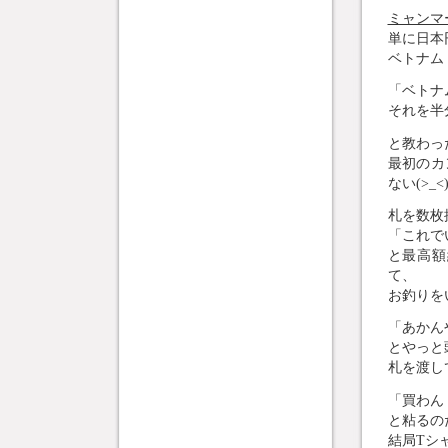
ミャンマ
単に日本
ベトナム
「ベトナ
それを半
と教わっ
最初のカ
ない(>_<
札を数枚
「これで
と最高額
て、
お釣りを
「あかん
とやっと
札を渡し
「買わん
と粘るの
結局Tシ