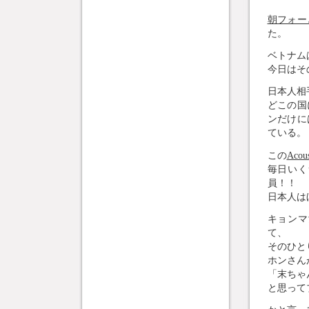
朝フォー
た。
ベトナム
今日はそ
日本人相
どこの国
ンだけに
ている。
この
Aco
毎日いく
員！！
日本人は
キョンマ
て、
そのひと
ホンさん
「末ちゃ
と思って