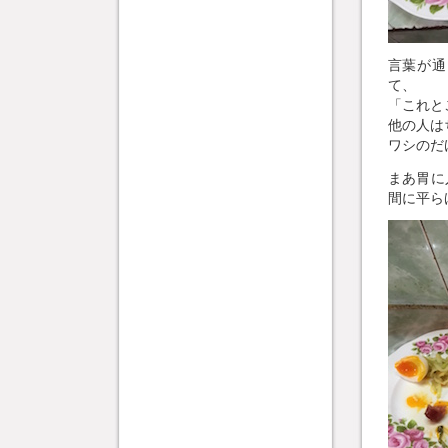
言葉が通
て、
「これと
他の人は
ワシのだ
まあ胃に
間に平ら