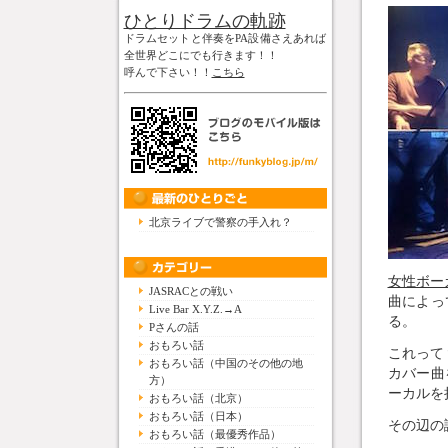
ひとりドラムの軌跡
ドラムセットと伴奏をPA設備さえあれば
全世界どこにでも行きます！！
呼んで下さい！！
こちら
北京ライブで警察の手入れ？
女性ボー
JASRACとの戦い
曲によっ
Live Bar X.Y.Z.→A
る。
Pさんの話
おもろい話
これって
おもろい話（中国のその他の地
カバー曲
方）
ーカルを
おもろい話（北京）
おもろい話（日本）
その辺の
おもろい話（最優秀作品）