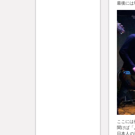
最後には
ここには
聞けば「
日本人の