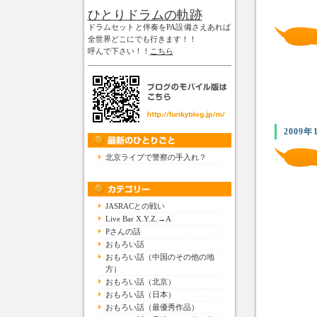
ひとりドラムの軌跡
ドラムセットと伴奏をPA設備さえあれば
全世界どこにでも行きます！！
呼んで下さい！！
こちら
2009年
北京ライブで警察の手入れ？
JASRACとの戦い
Live Bar X.Y.Z.→A
Pさんの話
おもろい話
おもろい話（中国のその他の地
方）
おもろい話（北京）
おもろい話（日本）
おもろい話（最優秀作品）