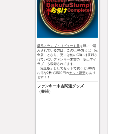
爆風スランプトリビュート盤
を既にご購
入されている方は、
このCD
を買えば「完
全版」となり、更には他のCDには収録さ
れていないファンキー末吉の「坂出マイ
ラブ」も収録されてます。
「完全版」としてセットで買うと500円
お得な2枚で3500円の
セット販売
もあり
ます！！
ファンキー末吉関連グッズ
（書籍）