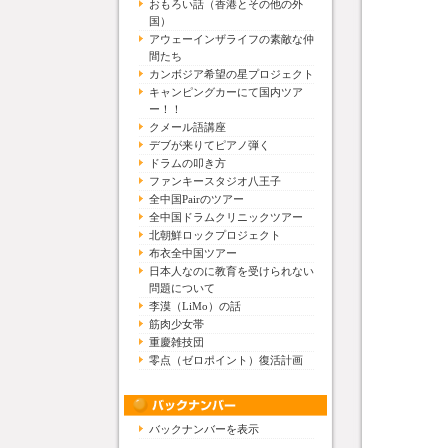
おもろい話（香港とその他の外
国）
アウェーインザライフの素敵な仲
間たち
カンボジア希望の星プロジェクト
キャンピングカーにて国内ツア
ー！！
クメール語講座
デブが来りてピアノ弾く
ドラムの叩き方
ファンキースタジオ八王子
全中国Pairのツアー
全中国ドラムクリニックツアー
北朝鮮ロックプロジェクト
布衣全中国ツアー
日本人なのに教育を受けられない
問題について
李漠（LiMo）の話
筋肉少女帯
重慶雑技団
零点（ゼロポイント）復活計画
バックナンバーを表示