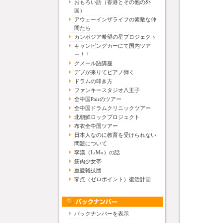
おもろい話（香港とその他の外
国）
アウェーインザライフの素敵な仲
間たち
カンボジア希望の星プロジェクト
キャンピングカーにて国内ツア
ー！！
クメール語講座
デブが来りてピアノ弾く
ドラムの叩き方
ファンキースタジオ八王子
全中国Pairのツアー
全中国ドラムクリニックツアー
北朝鮮ロックプロジェクト
布衣全中国ツアー
日本人なのに教育を受けられない
問題について
李漠（LiMo）の話
筋肉少女帯
重慶雑技団
零点（ゼロポイント）復活計画
バックナンバーを表示