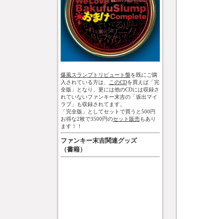
爆風スランプトリビュート盤
を既にご購
入されている方は、
このCD
を買えば「完
全版」となり、更には他のCDには収録さ
れていないファンキー末吉の「坂出マイ
ラブ」も収録されてます。
「完全版」としてセットで買うと500円
お得な2枚で3500円の
セット販売
もあり
ます！！
ファンキー末吉関連グッズ
（書籍）