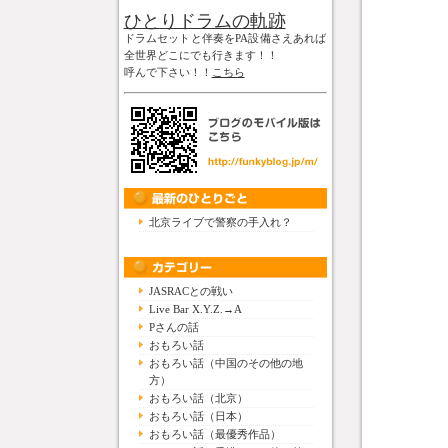
ひとりドラムの軌跡
ドラムセットと伴奏をPA設備さえあれば
全世界どこにでも行きます！！
呼んで下さい！！
こちら
北京ライブで警察の手入れ？
JASRACとの戦い
Live Bar X.Y.Z.→A
Pさんの話
おもろい話
おもろい話（中国のその他の地
方）
おもろい話（北京）
おもろい話（日本）
おもろい話（最優秀作品）