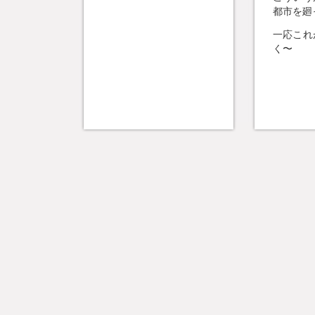
都市を廻
一応これ
く〜