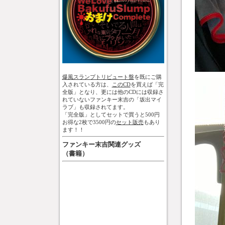
爆風スランプトリビュート盤
を既にご購
入されている方は、
このCD
を買えば「完
全版」となり、更には他のCDには収録さ
れていないファンキー末吉の「坂出マイ
ラブ」も収録されてます。
「完全版」としてセットで買うと500円
お得な2枚で3500円の
セット販売
もあり
ます！！
ファンキー末吉関連グッズ
（書籍）