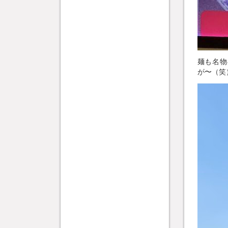
麺も名物
が〜（笑