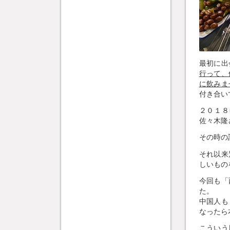
最初に出
行って、
に飲みま
付き合い
２０１８
佐々木隆
その時の
それ以来
しいもの
今回も「
た。
中国人も
なったら
こういう