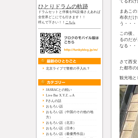
てるわけだ
ひとりドラムの軌跡
まあこの
ドラムセットと伴奏をPA設備さえあれば
布衣だけ
全世界どこにでも行きます！！
呼んで下さい！！
こちら
う・・・
この後、
るのだが
なる・・
さて西安
た都市の
北京ライブで警察の手入れ？
観光地と
JASRACとの戦い
Live Bar X.Y.Z.→A
Pさんの話
おもろい話
おもろい話（中国のその他の地
方）
おもろい話（北京）
おもろい話（日本）
おもろい話（最優秀作品）