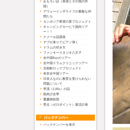
おもろい話（香港とその他の外
国）
アウェーインザライフの素敵な仲
間たち
カンボジア希望の星プロジェクト
キャンピングカーにて国内ツア
ー！！
クメール語講座
デブが来りてピアノ弾く
ドラムの叩き方
ファンキースタジオ八王子
全中国Pairのツアー
全中国ドラムクリニックツアー
北朝鮮ロックプロジェクト
布衣全中国ツアー
日本人なのに教育を受けられない
問題について
李漠（LiMo）の話
筋肉少女帯
重慶雑技団
零点（ゼロポイント）復活計画
バックナンバーを表示