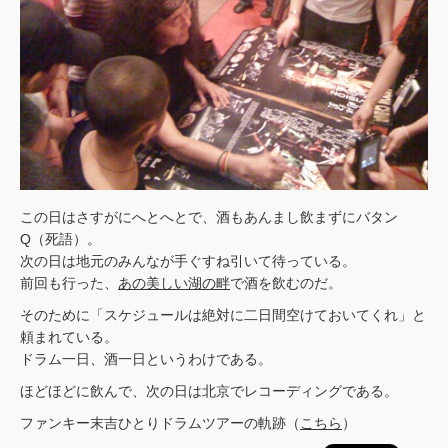
この日はさすがにへとへとで、酒もあんまし飲まずにバタン
Q（死語）。
次の日は地元のみんなが手ぐすね引いて待っている。
前回も行った、
あの美しい湖の畔
で酒を飲むのだ。
そのために「スケジュールは絶対に二日間空けておいてくれ」と
頼まれている。
ドラム一日、酒一日というわけである。
ほどほどに飲んで、次の日は北京でレコーディングである。
ファンキー末吉ひとりドラムツアーの軌跡（
こちら
）