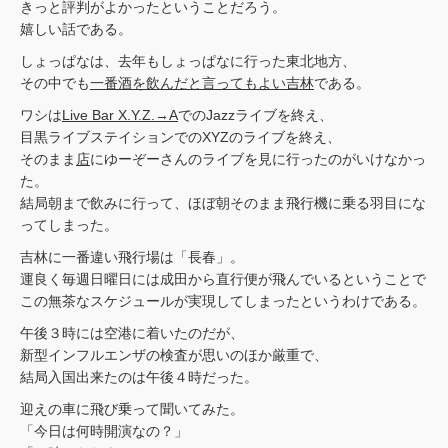
きっと評判がよかったということだろう。
嬉しい話である。
しょっぱなは、去年もしょっぱなに行った東北地方、
その中でも
一番酒を飲んだと言ってもよい吉林
である。
ワシは
Live Bar X.Y.Z.→A
でのJazzライブを終え、
目黒ライブステイションでのXYZのライブを終え、
そのまま
店
にゆーぞーさんのライブを見に行ったのがいけなかっ
た。
結局朝まで飲みに行って、ほぼ朝そのまま飛行機に乗る羽目にな
ってしまった。
吉林に一番違い飛行場は「長春」。
運良く毎週日曜日には成田から直行便が飛んでいるということで
この無茶なスケジュールが実現してしまったというわけである。
午後３時には空港に着いたのだが、
新型インフルエンザの検査が思いのほか厳重で、
結局入国出来たのは午後４時だった。
迎えの車に飛び乗って聞いてみた。
「今日は何時開演なの？」