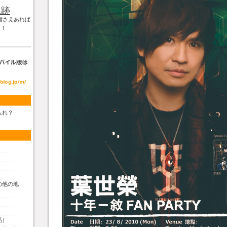
軌跡
備さえあれば
！！
入れ？
の他の地
品）