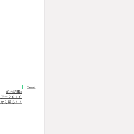
Tweet
前の記事»
ツアー２０１０
」から帰る！！