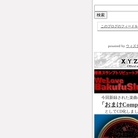
このブログのフィードを
powered by
ウィズ
今回新録された楽曲
「
おまけCompl
としてCD化しま