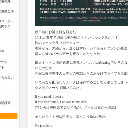
の他の外
の素敵な仲
ロジェクト
国内ツア
数日前にお誕生日を迎えた
(これが数年で50歳に手が届こうというルックスか！！)
く
彼のファンクラブパーティー、
香港から、大陸から、遠くはマレーシアからもファンが集ま
王子
盛大に彼のバースデーを祝うこととなった。
クツアー
最近ネット天国の香港に来るといつもTwitCastingでいろ
クト
いるのだが、
今回は香港在住の日本人の有志たちのおかげでライブを全部
けられない
いつもなら配信したデータは保存することなく消してしまう
ダメ元でメールで聞いてみた。
If you mind, I delet it.
If you don't mind, I upload to my Web.
復活計画
(ワシらは中国語で会話するが、メールは昔から英語)
そしたらさすがは中国人、快くこうResが来た。
No problem.