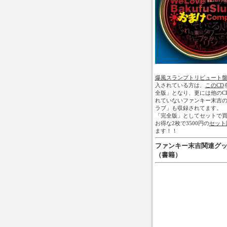
爆風スランプトリビュート
入されている方は、
このCD
全版」となり、更には他のC
れていないファンキー末吉
ラブ」も収録されてます。
「完全版」としてセットで買
お得な2枚で3500円の
セット
ます！！
ファンキー末吉関連グ
（書籍）