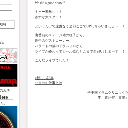
We did a good show!!
キャー素敵ぃ！！
さすが大スター！！
取得
というわけで遠慮なく全部ここでUPしちゃいましょう！！
出番前のステージ袖の様子から、
途中のゲストコーナー、
ダム
バラードの後のドラムソロから
ライブが終わってビール飲むとこまで全部UPしまーす！！
こんなライブでした！
«新しい記事
北京のお仕事とは
のみを
全中国ドラムクリニック
ete」
年 貴州省「貴陽
した。