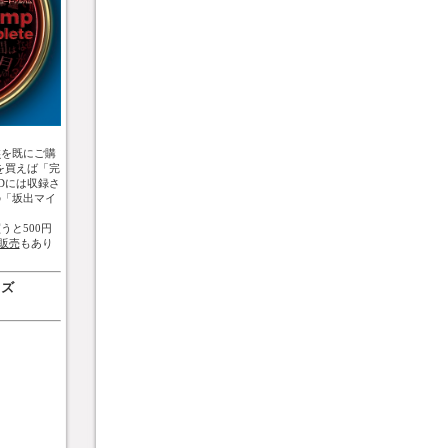
盤
を既にご購
を買えば「完
Dには収録さ
の「坂出マイ
うと500円
販売
もあり
ッズ