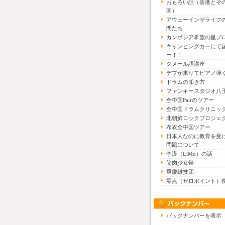
おもろい話（香港とそ
国）
アウェーインザライフ
間たち
カンボジア希望の星プ
キャンピングカーにて
ー！！
クメール語講座
デブが来りてピアノ弾
ドラムの叩き方
ファンキースタジオ八
全中国Pairのツアー
全中国ドラムクリニッ
北朝鮮ロックプロジェ
布衣全中国ツアー
日本人なのに教育を受
問題について
李漠（LiMo）の話
筋肉少女帯
重慶雑技団
零点（ゼロポイント）
バックナンバーを表示