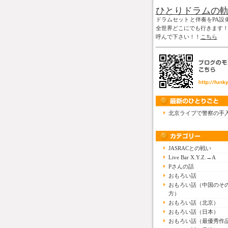
ひとりドラムの
ドラムセットと伴奏をPA設
全世界どこにでも行きます
呼んで下さい！！
こちら
北京ライブで警察の手
JASRACとの戦い
Live Bar X.Y.Z.→A
Pさんの話
おもろい話
おもろい話（中国のそ
方）
おもろい話（北京）
おもろい話（日本）
おもろい話（最優秀作