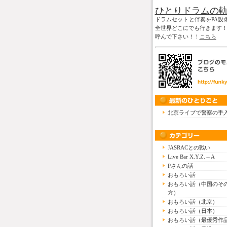
ひとりドラムの
ドラムセットと伴奏をPA設
全世界どこにでも行きます
呼んで下さい！！
こちら
北京ライブで警察の手
JASRACとの戦い
Live Bar X.Y.Z.→A
Pさんの話
おもろい話
おもろい話（中国のそ
方）
おもろい話（北京）
おもろい話（日本）
おもろい話（最優秀作