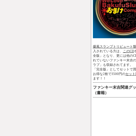
爆風スランプトリビュート
入されている方は、
このCD
全版」となり、更には他のC
れていないファンキー末吉
ラブ」も収録されてます。
「完全版」としてセットで買
お得な2枚で3500円の
セット
ます！！
ファンキー末吉関連グ
（書籍）