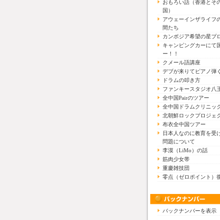
おもろい話（香港とそ
国）
アウェーインザライフ
間たち
カンボジア希望の星プ
キャンピングカーにて
ー！！
クメール語講座
デブが来りてピアノ弾
ドラムの叩き方
ファンキースタジオ八
全中国Pairのツアー
全中国ドラムクリニッ
北朝鮮ロックプロジェ
布衣全中国ツアー
日本人なのに教育を受
問題について
李漠（LiMo）の話
筋肉少女帯
重慶雑技団
零点（ゼロポイント）
バックナンバーを表示