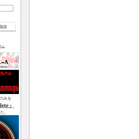
取得
ダム
のみを
ete」
した。