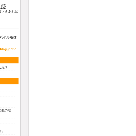
軌跡
備さえあれば
！！
入れ？
の他の地
品）