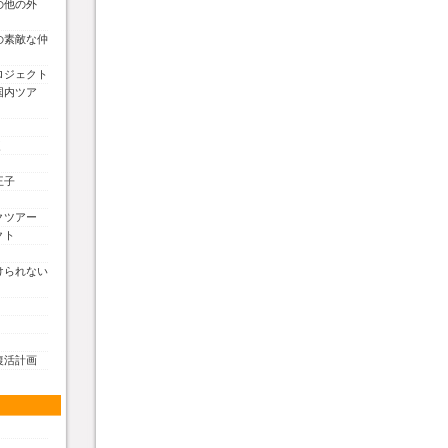
の他の外
の素敵な仲
ロジェクト
国内ツア
く
王子
クツアー
クト
けられない
復活計画