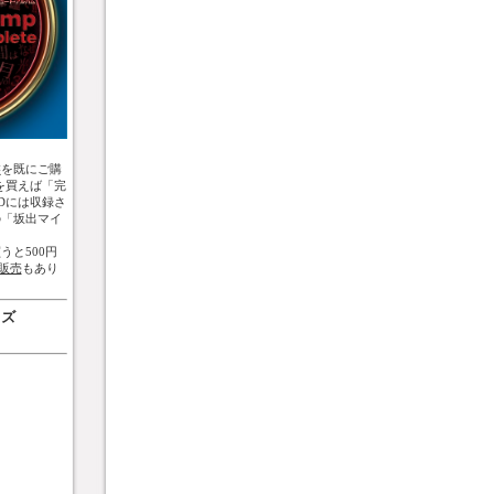
盤
を既にご購
を買えば「完
Dには収録さ
の「坂出マイ
うと500円
販売
もあり
ッズ