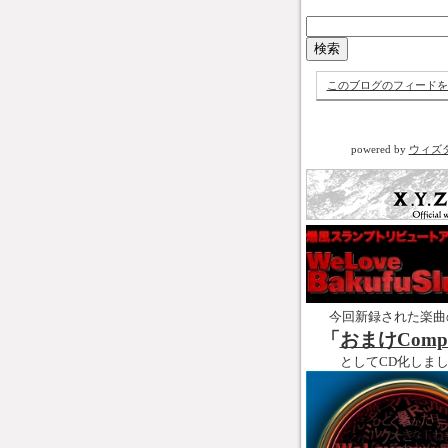
このブログのフィードを
powered by
ウィズ
今回新録された楽曲
「
おまけCompl
としてCD化しま