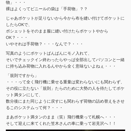
物」・・・
裸はよくってビニールの袋は「手荷物」？？
じゃあポケットが足りないから今から布を縫い付けてポケットに
したらOKで、
ポシェットをそのまま服に縫い付けたらポケットやから
OK？・・・
いやそれは手荷物？・・・なんで？・・・
写真のようにポケットぱんぱんにモノ入れて、
そいでチェックイン終わったらやっぱ全部出してパソコンと一緒
に持ち込み荷物に入れるんやから全く意味ないよねぇ・・・
「規則ですから」
・・・って全く飛行機に乗せる重量は変わらないにも関わらず、
その役に立たない「規則」たらのために大勢の人を待たしてポケ
ット満タンにして、
数分後にまた同じように戻すにも関わらず荷物の詰め替えをさせ
るこのシステムって何？・・・
まあポケット満タンのまま（笑）飛行機乗って札幌へ・・・
そして迎えに来てくれた笠木さんの車に乗って岩見沢へ！！