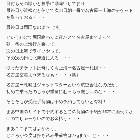
日付もその順かと勝手に勘違いしており、
最終日が浜松だと信じて次の日朝一番で名古屋ー上海のチケット
を取っておる・・・
最終日は両国なのよ〜（涙）
というわけで両国終わりに夜バスで名古屋まで走って、
朝一番の上海行き乗って、
次の日上海でライブやって、
その次の日に北海道に入る・・・
取ったチケットは奇しくも上海ー名古屋ー札幌・・・
名古屋空港よう来るなぁ・・・（笑）
名古屋ー札幌はジェットスターという航空会社なのだが、
初めて乗ったのじゃが重量にむっちゃ厳しいのな・・・
そもそもが受託手荷物は予め予約してないと有料！！
まあ中国のサイトで予約するとこの荷物の予約が非常に面倒くさ
いのでしゃーないのでお金払う・・・
まあここまではよかろう、
ところが今度は持ち込み手荷物は7kgまで、と・・・