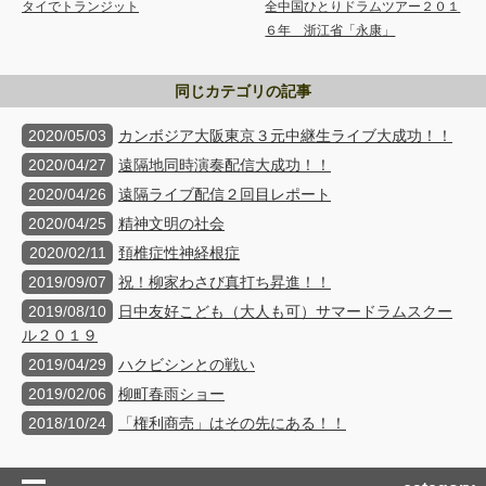
タイでトランジット
全中国ひとりドラムツアー２０１
６年 浙江省「永康」
同じカテゴリの記事
2020/05/03
カンボジア大阪東京３元中継生ライブ大成功！！
2020/04/27
遠隔地同時演奏配信大成功！！
2020/04/26
遠隔ライブ配信２回目レポート
2020/04/25
精神文明の社会
2020/02/11
頚椎症性神経根症
2019/09/07
祝！柳家わさび真打ち昇進！！
2019/08/10
日中友好こども（大人も可）サマードラムスクー
ル２０１９
2019/04/29
ハクビシンとの戦い
2019/02/06
柳町春雨ショー
2018/10/24
「権利商売」はその先にある！！