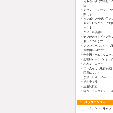
おもろい話（香港とそ
国）
アウェーインザライフ
間たち
カンボジア希望の星プ
キャンピングカーにて
ー！！
クメール語講座
デブが来りてピアノ弾
ドラムの叩き方
ファンキースタジオ八
全中国Pairのツアー
全中国ドラムクリニッ
北朝鮮ロックプロジェ
布衣全中国ツアー
日本人なのに教育を受
問題について
李漠（LiMo）の話
筋肉少女帯
重慶雑技団
零点（ゼロポイント）
バックナンバーを表示