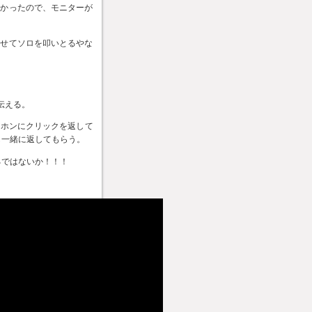
なかったので、モニターが
わせてソロを叩いとるやな
に伝える。
ヤホンにクリックを返して
も一緒に返してもらう。
るではないか！！！