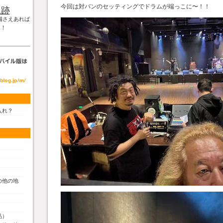
今回は対バンのセッティングでドラムが端っこに〜！！
軌跡
備さえあれば
！！
入れ？
の他の地
品）