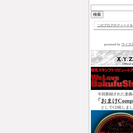
このブログのフィードを
powered by
ウィズ
今回新録された楽曲
「
おまけCompl
としてCD化しま