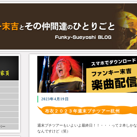
2023年4月19日
布衣２０２３年週末プチツアー杭州
週末プチツアーもいよいよ最終日！！・・・って２本しか
バー
なんですけど（笑）