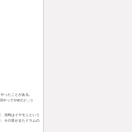
もやったことがある。
ってやめた(>_<)
が、当時はイヤモニという
が、その音がまたドラムの