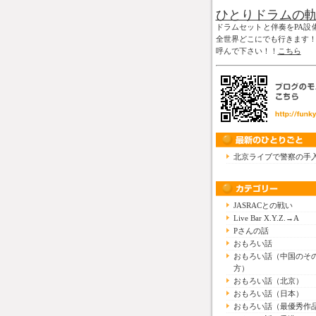
ひとりドラムの
ドラムセットと伴奏をPA設
全世界どこにでも行きます
呼んで下さい！！
こちら
北京ライブで警察の手
JASRACとの戦い
Live Bar X.Y.Z.→A
Pさんの話
おもろい話
おもろい話（中国のそ
方）
おもろい話（北京）
おもろい話（日本）
おもろい話（最優秀作