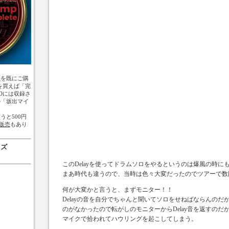
盤
を既にご購
を買えば「完
Dには収録さ
の「坂出マイ
うと500円
販売
もあり
ッズ
このDelayを使ってドラムソロをやるというのは爆風の時に
まあ時代も違うので、当時は色々大変だったのでツアーで数回や
何が大変かと言うと、まずモニター！！
Delayの音を自分でちゃんと聞いてソロをせねばならんのだ
のがなかったので転がしのモニターからDelay音を返すのだ
マイクで拾われてハウリングを起こしてしまう。