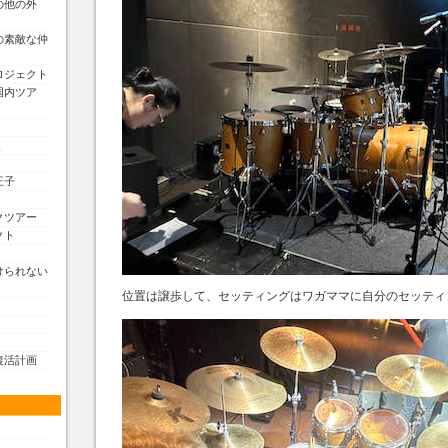
の他の外
の素敵な仲
ロジェクト
国内ツア
く
王子
クツアー
クト
けられない
位置は譲歩して、セッティングはワガママに自分のセッティ
復活計画