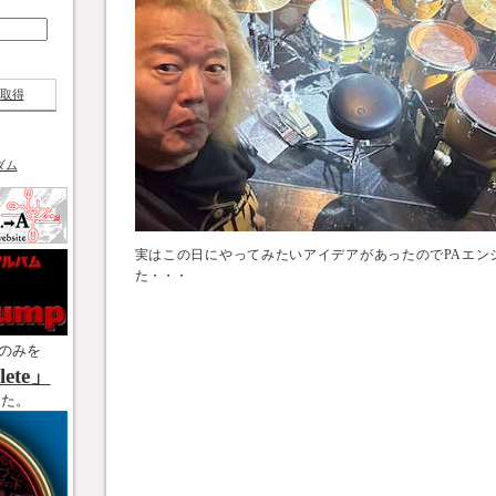
取得
ダム
実はこの日にやってみたいアイデアがあったのでPAエン
た・・・
のみを
ete」
した。