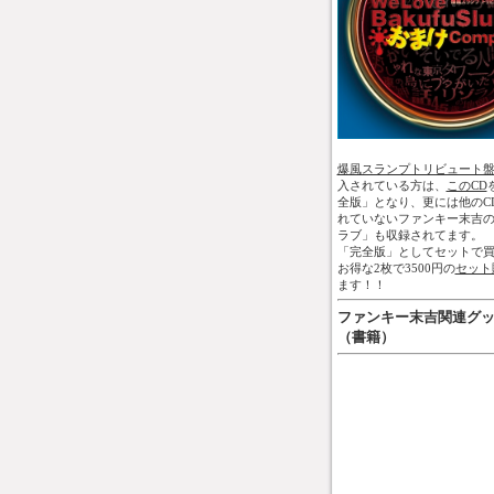
爆風スランプトリビュート
入されている方は、
このCD
全版」となり、更には他のC
れていないファンキー末吉
ラブ」も収録されてます。
「完全版」としてセットで買
お得な2枚で3500円の
セット
ます！！
ファンキー末吉関連グ
（書籍）