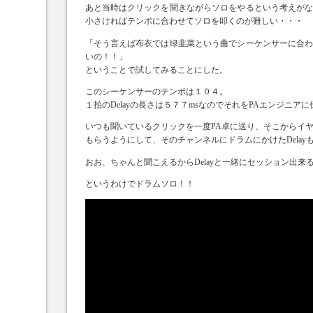
あと当時はクリックを聞きながらソロをやるという考えが
小さければテンポに合わせてソロを叩くのが難しい・・・
「そう言えば布衣では绿韭菜という曲でシーケンサーに合
いの！！」
ということで試してみることにした。
このシーケンサーのテンポは１０４。
１拍のDelayの長さは５７７msなのでそれをPAエンジニア
いつも聞いているクリックを一度PA卓に送り、そこからイ
もらうようにして、そのチャンネルにドラムにかけたDelay
おお、ちゃんと聞こえるからDelayと一緒にセッション出来
というわけでドラムソロ！！