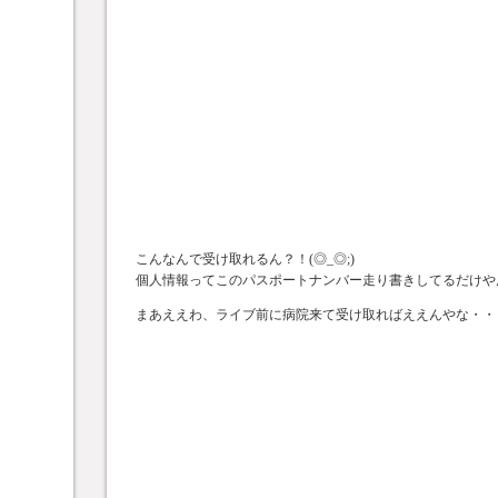
こんなんで受け取れるん？！(◎_◎;)
個人情報ってこのパスポートナンバー走り書きしてるだけや
まあええわ、ライブ前に病院来て受け取ればええんやな・・