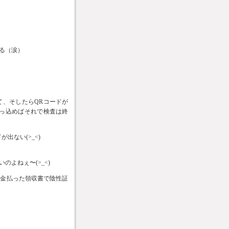
る（涙）
て、そしたらQRコードが
突っ込めばそれで検査は終
出ない(>_<)
）
よねぇ〜(>_<)
お金払った領収書で陰性証