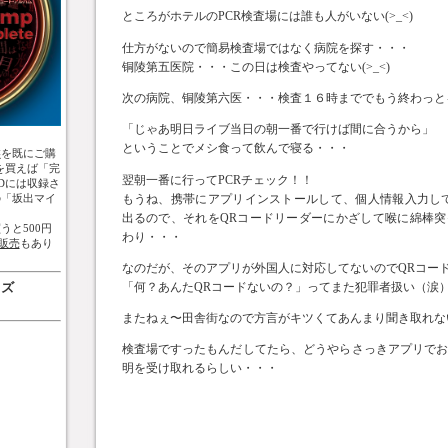
ところがホテルのPCR検査場には誰も人がいない(>_<)
仕方がないので簡易検査場ではなく病院を探す・・・
铜陵第五医院・・・この日は検査やってない(>_<)
次の病院、铜陵第六医・・・検査１６時まででもう終わっと
「じゃあ明日ライブ当日の朝一番で行けば間に合うから」
ということでメシ食って飲んで寝る・・・
盤
を既にご購
を買えば「完
翌朝一番に行ってPCRチェック！！
Dには収録さ
もうね、携帯にアプリインストールして、個人情報入力し
の「坂出マイ
出るので、それをQRコードリーダーにかざして喉に綿棒
うと500円
わり・・・
販売
もあり
なのだが、そのアプリが外国人に対応してないのでQRコードが
ッズ
「何？あんたQRコードないの？」ってまた犯罪者扱い（涙
またねぇ〜田舎街なので方言がキツくてあんまり聞き取れないの
検査場ですったもんだしてたら、どうやらさっきアプリで
明を受け取れるらしい・・・