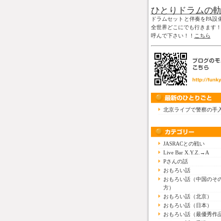
ひとりドラムの
ドラムセットと伴奏をPA設
全世界どこにでも行きます
呼んで下さい！！
こちら
北京ライブで警察の手
JASRACとの戦い
Live Bar X.Y.Z.→A
Pさんの話
おもろい話
おもろい話（中国のそ
方）
おもろい話（北京）
おもろい話（日本）
おもろい話（最優秀作