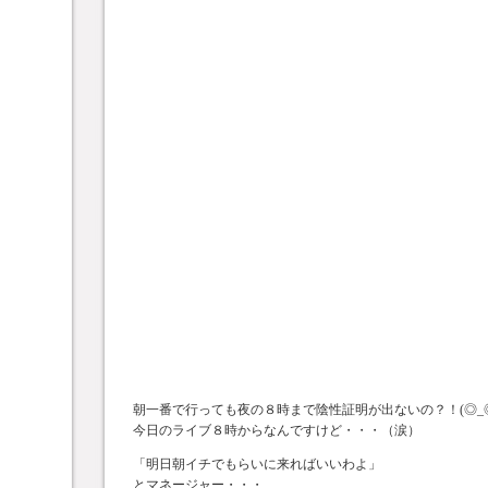
朝一番で行っても夜の８時まで陰性証明が出ないの？！(◎_◎
今日のライブ８時からなんですけど・・・（涙）
「明日朝イチでもらいに来ればいいわよ」
とマネージャー・・・