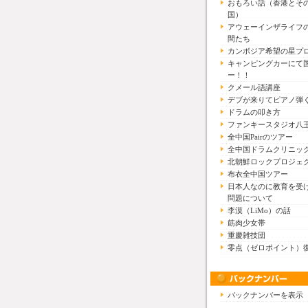
おもろい話（香港とそ
国）
アウェーインザライフ
間たち
カンボジア希望の星プ
キャンピングカーにて
ー！！
クメール語講座
デブが来りてピアノ弾
ドラムの叩き方
ファンキースタジオ八
全中国Pairのツアー
全中国ドラムクリニッ
北朝鮮ロックプロジェ
布衣全中国ツアー
日本人なのに教育を受
問題について
李漠（LiMo）の話
筋肉少女帯
重慶雑技団
零点（ゼロポイント）
バックナンバーを表示