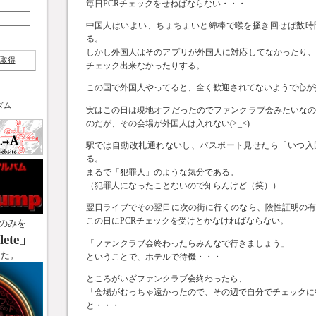
毎日PCRチェックをせねばならない・・・
中国人はいよい、ちょちょいと綿棒で喉を掻き回せば数時
る。
しかし外国人はそのアプリが外国人に対応してなかったり
取得
チェック出来なかったりする。
この国で外国人やってると、全く歓迎されてないようで心が
ダム
実はこの日は現地オフだったのでファンクラブ会みたいな
のだが、その会場が外国人は入れない(>_<)
駅では自動改札通れないし、パスポート見せたら「いつ入
る。
まるで「犯罪人」のような気分である。
（犯罪人になったことないので知らんけど（笑））
翌日ライブでその翌日に次の街に行くのなら、陰性証明の
この日にPCRチェックを受けとかなければならない。
のみを
ete」
「ファンクラブ会終わったらみんなで行きましょう」
した。
ということで、ホテルで待機・・・
ところがいざファンクラブ会終わったら、
「会場がむっちゃ遠かったので、その辺で自分でチェックに
と・・・