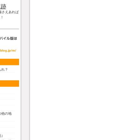
軌跡
備さえあれば
！！
入れ？
の他の地
品）