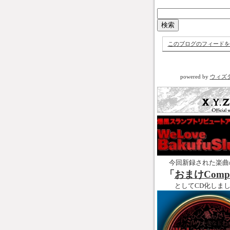
このブログのフィードを
powered by
ウィズ
今回新録された楽曲
「
おまけCompl
としてCD化しま