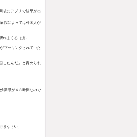
間後にアプリで結果が出
、病院によっては外国人が
折れまくる（涙）
のがブッキングされていた
国したんだ」と責められ
有効期限が４８時間なので
行きなさい」