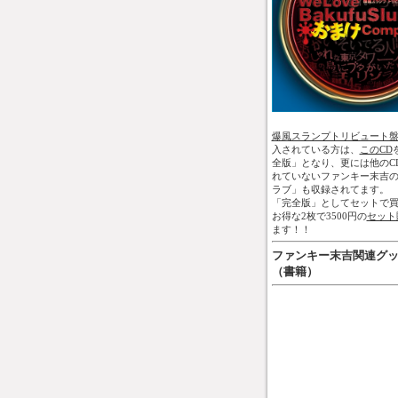
爆風スランプトリビュート
入されている方は、
このCD
全版」となり、更には他のC
れていないファンキー末吉
ラブ」も収録されてます。
「完全版」としてセットで買
お得な2枚で3500円の
セット
ます！！
ファンキー末吉関連グ
（書籍）