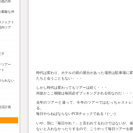
の他の外
の素敵な仲
ロジェクト
国内ツア
く
王子
クツアー
クト
時代は変わり、ホテルの前の屋台があった場所は駐車場に
たちと会うこともない・・・
けられない
しかし時代は変わってもツアーは続く・・・
何故かここ铜陵は毎回必ずブッキングされる街なのだ・・・
去年のツアーと違って、今年のツアーではむっちゃストレ
復活計画
る。
毎日やらねばならないPCRチェックである！(>_<)
いや、別に「毎日やれ！」と言われてるわけではないが、
ないと入れなかったりするので、こうやって毎日ツアーを