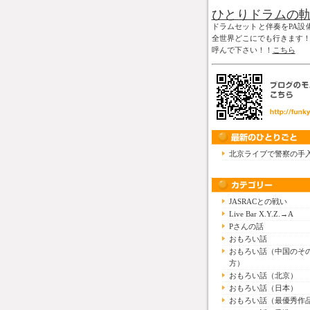
ひとりドラムの
ドラムセットと伴奏をPA設
全世界どこにでも行きます
呼んで下さい！！
こちら
北京ライブで警察の手
JASRACとの戦い
Live Bar X.Y.Z.→A
Pさんの話
おもろい話
おもろい話（中国のそ
方）
おもろい話（北京）
おもろい話（日本）
おもろい話（最優秀作