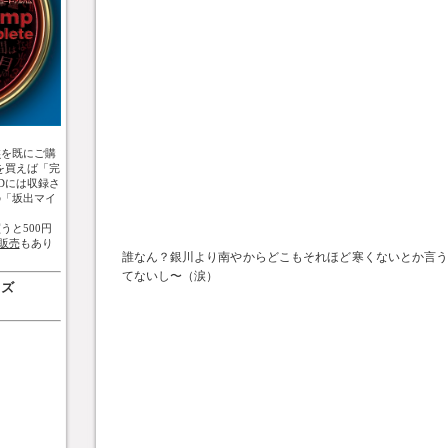
盤
を既にご購
を買えば「完
Dには収録さ
の「坂出マイ
うと500円
販売
もあり
誰なん？銀川より南やからどこもそれほど寒くないとか言
てないし〜（涙）
ッズ