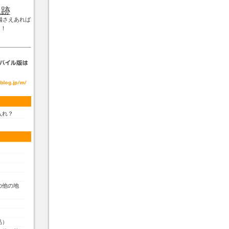
軌跡
備さえあれば
！！
入れ？
の他の地
品）