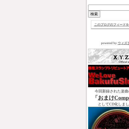
このブログのフィードを
powered by
ウィズ
今回新録された楽曲
「
おまけCompl
としてCD化しま