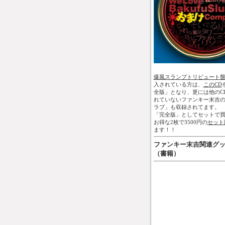
爆風スランプトリビュート
入されている方は、
このCD
全版」となり、更には他のC
れていないファンキー末吉
ラブ」も収録されてます。
「完全版」としてセットで買
お得な2枚で3500円の
セット
ます！！
ファンキー末吉関連グ
（書籍）