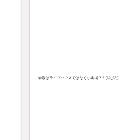
会場はライブハウスではなく小劇場？！(◎_◎;)