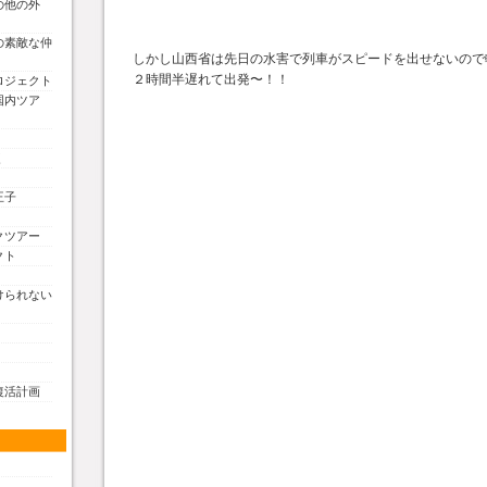
の他の外
の素敵な仲
しかし山西省は先日の水害で列車がスピードを出せないので
２時間半遅れて出発〜！！
ロジェクト
国内ツア
く
王子
クツアー
クト
けられない
復活計画