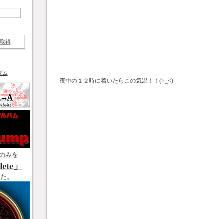
取得
ダム
夜中の１２時に着いたらこの気温！！(>_<)
のみを
ete」
した。