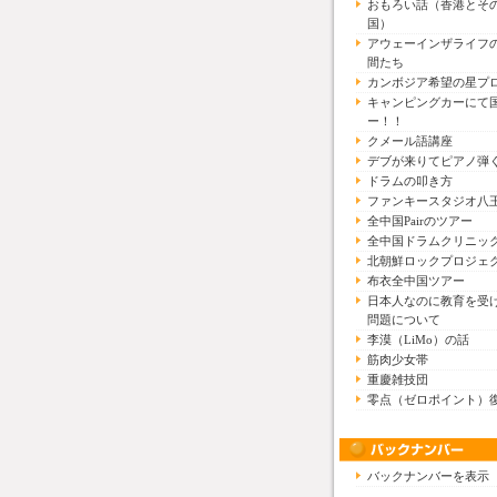
おもろい話（香港とそ
国）
アウェーインザライフ
間たち
カンボジア希望の星プ
キャンピングカーにて
ー！！
クメール語講座
デブが来りてピアノ弾
ドラムの叩き方
ファンキースタジオ八
全中国Pairのツアー
全中国ドラムクリニッ
北朝鮮ロックプロジェ
布衣全中国ツアー
日本人なのに教育を受
問題について
李漠（LiMo）の話
筋肉少女帯
重慶雑技団
零点（ゼロポイント）
バックナンバーを表示