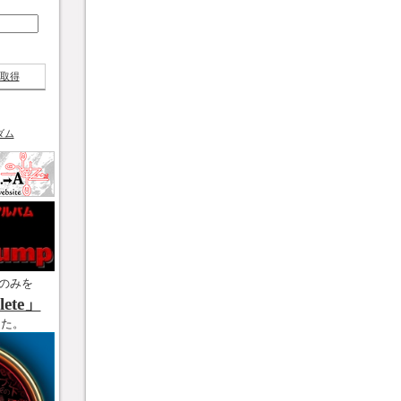
取得
ダム
のみを
ete」
した。