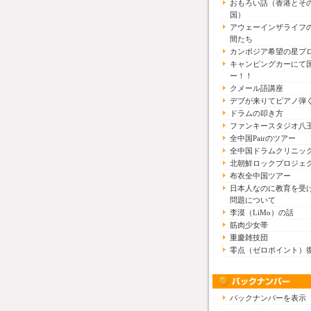
おもろい話（香港とそ
国）
アウェーインザライフ
間たち
カンボジア希望の星プ
キャンピングカーにて
ー！！
クメール語講座
デブが来りてピアノ弾
ドラムの叩き方
ファンキースタジオ八
全中国Pairのツアー
全中国ドラムクリニッ
北朝鮮ロックプロジェ
布衣全中国ツアー
日本人なのに教育を受
問題について
李漠（LiMo）の話
筋肉少女帯
重慶雑技団
零点（ゼロポイント）
バックナンバーを表示