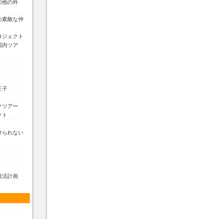
の他の外
の素敵な仲
ロジェクト
国内ツア
く
王子
クツアー
クト
けられない
復活計画