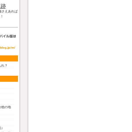
軌跡
備さえあれば
！！
入れ？
の他の地
品）