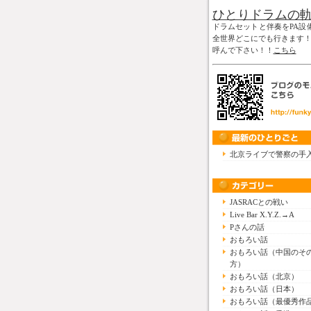
ひとりドラムの
ドラムセットと伴奏をPA設
全世界どこにでも行きます
呼んで下さい！！
こちら
北京ライブで警察の手
JASRACとの戦い
Live Bar X.Y.Z.→A
Pさんの話
おもろい話
おもろい話（中国のそ
方）
おもろい話（北京）
おもろい話（日本）
おもろい話（最優秀作