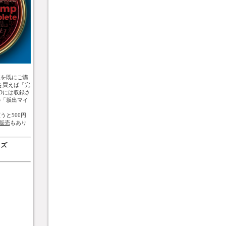
盤
を既にご購
を買えば「完
Dには収録さ
の「坂出マイ
うと500円
販売
もあり
ッズ