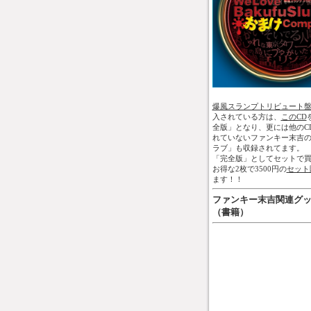
爆風スランプトリビュート
入されている方は、
このCD
全版」となり、更には他のC
れていないファンキー末吉
ラブ」も収録されてます。
「完全版」としてセットで買
お得な2枚で3500円の
セット
ます！！
ファンキー末吉関連グ
（書籍）