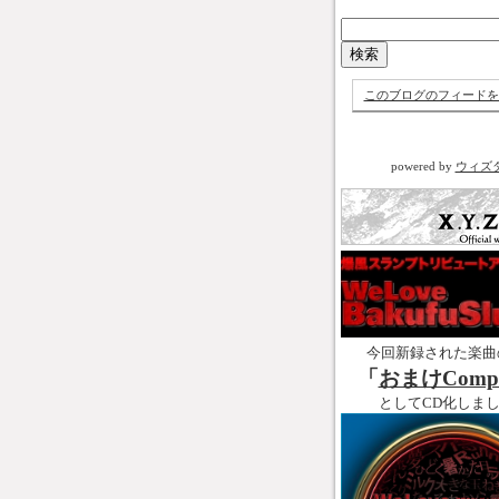
このブログのフィードを
powered by
ウィズ
今回新録された楽曲
「
おまけCompl
としてCD化しま