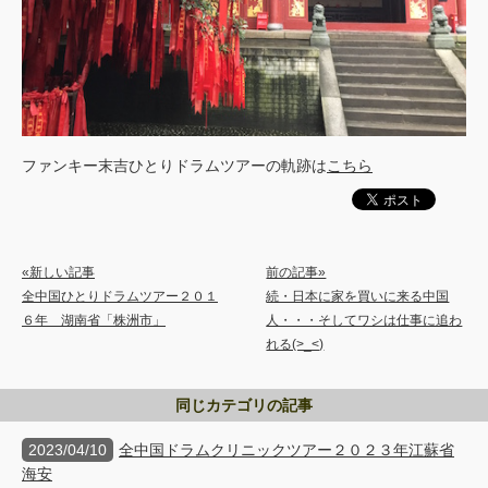
ファンキー末吉ひとりドラムツアーの軌跡は
こちら
«新しい記事
前の記事»
全中国ひとりドラムツアー２０１
続・日本に家を買いに来る中国
６年 湖南省「株洲市」
人・・・そしてワシは仕事に追わ
れる(>_<)
同じカテゴリの記事
2023/04/10
全中国ドラムクリニックツアー２０２３年江蘇省
海安