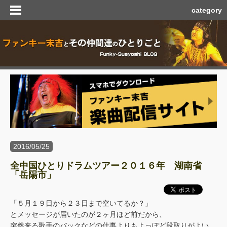
category
2016/05/25
全中国ひとりドラムツアー２０１６年 湖南省
「岳陽市」
「５月１９日から２３日まで空いてるか？」
とメッセージが届いたのが２ヶ月ほど前だから、
突然来る歌手のバックなどの仕事よりもよっぽど段取りがよい