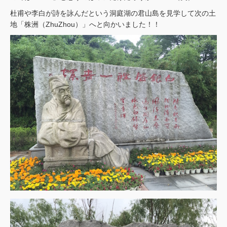
杜甫や李白が詩を詠んだという洞庭湖の君山島を見学して次の土
地「株洲（ZhuZhou）」へと向かいました！！