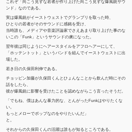
これぞ「向こう見ずな若者が作り上げた向こう見ずな爆風銃サウ
ンド」なのである。
実は爆風銃がイーストウェストでグランプリを取った時、
ひとりの若者がそのサウンドに感銘を受け、
当時誰も、メディアや音楽評論家でさえあまり取り上げた事のな
いこの「Funk」というサウンドの虜になった。
翌年彼は同じようにヘアースタイルをアフロヘアーにして、
「ホッテントット」というバンドを組んでイーストウェストに出
場した。
若き日の久保田利伸である。
チョッピン加藤が久保田くんとひょんなことから飲んだ時にその
話をしたら、
彼が爆風銃に影響を受けたことを認めながらこう言ったそうだ。
「でもね、僕はあんな暴力的な、とんがったFunkはやりたくな
い。
もっとメローでポップなのをやりたいんだ」
と。
それからの久保田くんの活躍は誰もが知るところである。