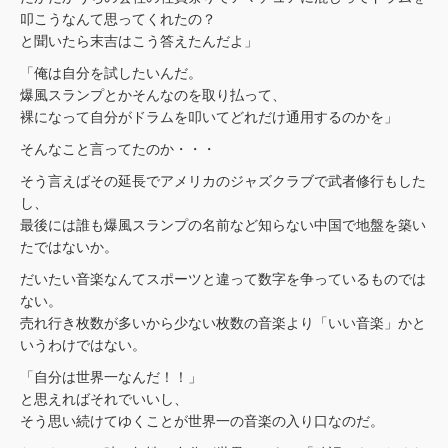
叩こうなんて思ってくれたの？
と聞いたら末吉はこう答えたんだよ」
「俺は自分を試したいんだ。
爆風スランプとかそんなのを取り払って、
裸になって自分がドラムを叩いてどれだけ通用するのかを」
そんなこと言ってたのか・・・
そう言えばその延長でアメリカのジャズクラブで武者修行もした
し、
最後には誰も爆風スランプの名前など知らない中国で地盤を築い
たではないか。
だいたい音楽なんてスポーツと違って数字を争っているものでは
ない。
売れ行き枚数が多いから少ない枚数の音楽より「いい音楽」かと
いうわけではない。
「自分は世界一なんだ！！」
と思えればそれでいいし、
そう思い続けてゆくことが世界一の音楽の入り口なのだ。