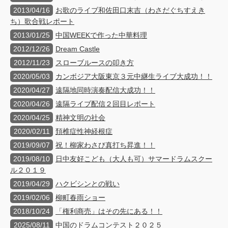
2013/04/16
お歌のライブ和佐田口末吉（わさだぐちすえき
ち）歌合戦レポート
2013/01/25
中国WEEKで作った中華料理
2012/12/26
Dream Castle
2012/11/23
スローブルースの叩き方
2020/05/03
カンボジア大阪東京３元中継生ライブ大成功！！
2020/04/27
遠隔地同時演奏配信大成功！！
2020/04/26
遠隔ライブ配信２回目レポート
2020/04/25
精神文明の社会
2020/02/11
頚椎症性神経根症
2019/09/07
祝！柳家わさび真打ち昇進！！
2019/08/10
日中友好こども（大人も可）サマードラムスクー
ル２０１９
2019/04/29
ハクビシンとの戦い
2019/02/06
柳町春雨ショー
2018/10/24
「権利商売」はその先にある！！
2025/08/11
中国のドラムコンテスト２０２５