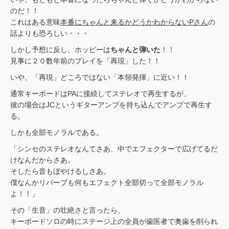
のだ！！
これはある意味
本番にちゃんと来るかどうかわからないPさん
の
話よりも恐ろしい・・・
しかし予想に反し、ホッピーは
ちゃんと弾いた
！！
見事に２０数年前のプレイを「再現」した！！
いや、「再現」どころではない「本領発揮」に近い！！
通常キーボードはPAに接続してステレオで再生するが、
彼の場合はJCというギターアンプを持ち込んでアンプで再生す
る。
しかも全部モノラルである。
「シンセのステレオなんてさあ、中でエフェクターで広げてるだ
けなんだからさあ。
そしたら音もぼやけるしさあ。
僕なんかリバーブも何もエフェクト全部切って全部モノラル
よ！！」
その「生音」の壮絶さと言ったら、
キーボードソロの時にステージ上の全員が歯医者で奥歯を削られ