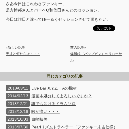
さあ今日はこれわさファンキー、
是方博邦さんとバーベQ和佐田さんとのセッション。
今日は昨日と違ってゆーるくセッションさせて頂きたい。
«新しい記事
前の記事»
天才と何たらは・・・
爆風銃（バップガン）のリハーサ
ル
同じカテゴリの記事
2019/09/11
Live Bar X.Y.Z.→Aの機材
2014/02/13
漫画本処分してよろしいですか？
2013/12/21
誰でも叩けるドラムソロ
2013/12/18
喉が痛い・・・
2013/10/03
白崎映美
2013/07/30
Pearlリズムトラベラー（ファンキー末吉仕様）