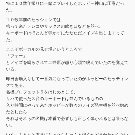
特に１０数年振りに一緒にプレイしたホッピー神山は圧巻だっ
た。
１０数年前のセッションでは、
拾って来たテレコやサックスの吹き口などを並べ、
キーボードはほとんど弾かずにただただノイズを出しまくって
た。
ここぞボーカルの見せ場というところで
「ブォー」
とノイズを鳴らされて二井原が怒り心頭で睨んでいたのを覚えて
いる。
昨日会場入りして一番気になっていたのがホッピーのセッティン
グである。
名機
プロフェット５
をはじめとして、
リハで使った３台のキーボードは並んでいるものの、
入り時間にやって来たホッピーが数々のノイズ発生機を並べ始め
たとしたら、
それはそれらの名機は本番で必ずしも正しく弾かれるとは限らな
い。
いや、もともと本番になったらちゃんと弾くかどうかわからない