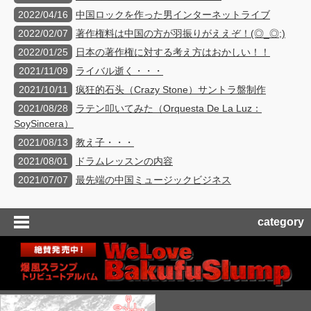
2022/04/16
中国ロックを作った男インターネットライブ
2022/02/07
著作権料は中国の方が羽振りがええぞ！(◎_◎;)
2022/01/25
日本の著作権に対する考え方はおかしい！！
2021/11/09
ライバル逝く・・・
2021/10/11
疯狂的石头（Crazy Stone）サントラ盤制作
2021/08/28
ラテン叩いてみた（Orquesta De La Luz：
SoySincera）
2021/08/13
教え子・・・
2021/08/01
ドラムレッスンの内容
2021/07/07
最先端の中国ミュージックビジネス
category