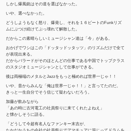
しかし爆風銃はその道を選ばなかった。
いや、選べなかった。
どうしようもなく怒り、爆発し、それを１６ビートのFunkリズ
ムにぶつけ続けてぶっ壊れて解散した。
だからこの素晴らしいミュージシャン達は「今」がある。
おかげでワシはこの「ドッタッドッタッツ」のリズムだけで全て
が表現出来る。
だからバラードがそのほとんどの仕事である中国でトップクラス
のスタジオミュージシャンとして仕事ができる。
後は両極端のメタルとJazzをもっと極めれば世界一じゃ！！
いや、昔からみんな「俺は世界一じゃ！！」と言ってたのだ。
きっと一生自分でそう信じて疑わないだろう。
加藤が飲みながら
「あの時に古河電工の社員祭りに来てくれたよねえ」
と懐かしそうに語る。
「どうして今超有名人なファンキー末吉が、
たかだかうちの会社の社員祭りでアマチュアに混じってドラムを