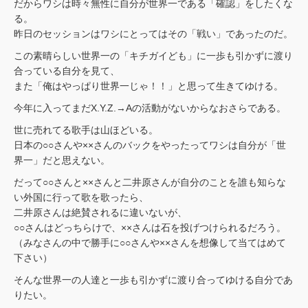
だからワシは時々無性に自分が世界一である「確認」をしたくな
る。
昨日のセッションはワシにとってはその「戦い」であったのだ。
この素晴らしい世界一の「キチガイども」に一歩も引かずに渡り
合っている自分を見て、
また「俺はやっぱり世界一じゃ！！」と思って生きてゆける。
今年に入ってまだX.Y.Z.→Aの活動がないからなおさらである。
世に売れてる歌手は山ほどいる。
日本の○○さんや××さんのバックをやったってワシは自分が「世
界一」だと思えない。
だって○○さんと××さんと二井原さんが自分のことを誰も知らな
い外国に行って歌を歌ったら、
二井原さんは絶賛されるに違いないが、
○○さんはどっちらけで、××さんは石を投げつけられるだろう。
（みなさんの中で勝手に○○さんや××さんを想像して当てはめて
下さい）
そんな世界一の人達と一歩も引かずに渡り合ってゆける自分であ
りたい。