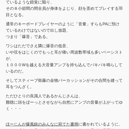
ているような錯覚に陥り、
その８小節間の間全員が身体をよじり、顔を歪めてプレイする羽
目となる。
通常のキーボードプレイヤーのように「音量」すらもPAに預け
ているわけではないので出し放題、
つまり「爆音」である。
ワシはただでさえ隣に爆音の低音、
いや弦をはじくのでもっと耳が痛い周波数帯域も多いベーシスト
が、
１０００Wを越える大音量アンプを持ち込んでバキバキ鳴らして
いるのだ。
そしてスティーブ衛藤の金物パーカッションがその合間を縫って
耳をつんざく。
ただひとりの良識人であるかんじさんは、
難聴に頭をぼーっとさせながら自然にアンプの音量が上がってゆ
く・・・
ほーじんが爆風銃のみんなに宛てた書簡
に書かれているように、