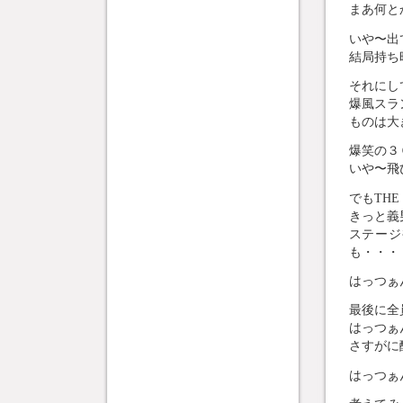
まあ何と
いや〜出
結局持ち
それにし
爆風スラ
ものは大
爆笑の３
いや〜飛
でもTH
きっと義
ステージ
も・・・
はっつぁ
最後に全
はっつぁ
さすがに
はっつぁ