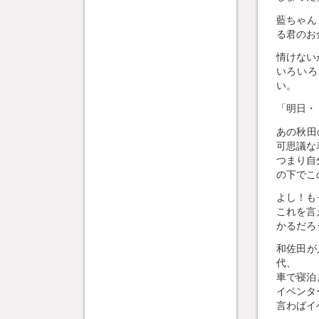
藍ちゃん
る君のお
情けない
いろいろ
い。
「明日・
あの秋田
可思議な
つまり自
の下でこ
よし！も
これを言
かるだろ
和佐田が
代、
車で寝泊
イベンタ
言わばイ