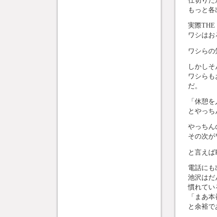
もっと各
実際TH
ワシはお
ワシらの
しかしそ
ワシらも
だ。
「休憩を
とやっち
やっちん
その次が
と言えば
電話にも
池沢はだ
慣れてい
「まあ本
と余裕で