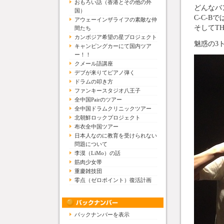
おもろい話（香港とその他の外
どんなバ
国）
C-C-B
アウェーインザライフの素敵な仲
そしてT
間たち
カンボジア希望の星プロジェクト
魅惑の3
キャンピングカーにて国内ツア
ー！！
クメール語講座
デブが来りてピアノ弾く
ドラムの叩き方
ファンキースタジオ八王子
全中国Pairのツアー
全中国ドラムクリニックツアー
北朝鮮ロックプロジェクト
布衣全中国ツアー
日本人なのに教育を受けられない
問題について
李漠（LiMo）の話
筋肉少女帯
重慶雑技団
零点（ゼロポイント）復活計画
バックナンバーを表示