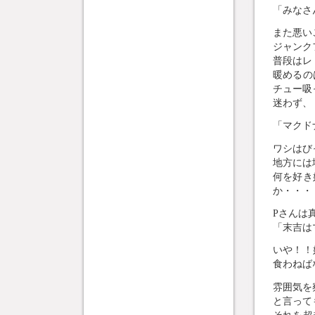
「みなさ
また悪い
ジャンク
普段はレ
暖めるの
チュー吸
迷わず、
「マクド
ワシはび
地方には
何を好き
か・・・
Pさんは
「末吉は
いや！！
食わねば
雰囲気を
と言って
それを超