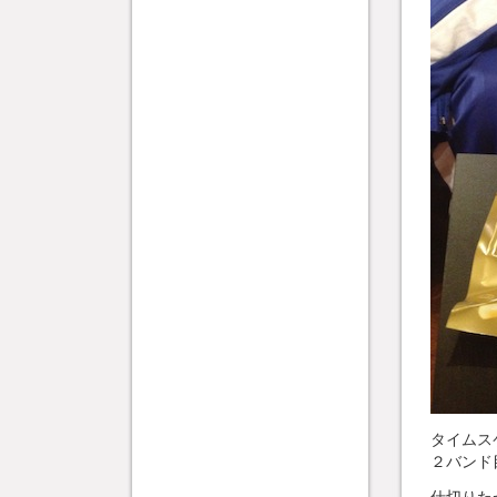
タイムス
２バンド
仕切りた