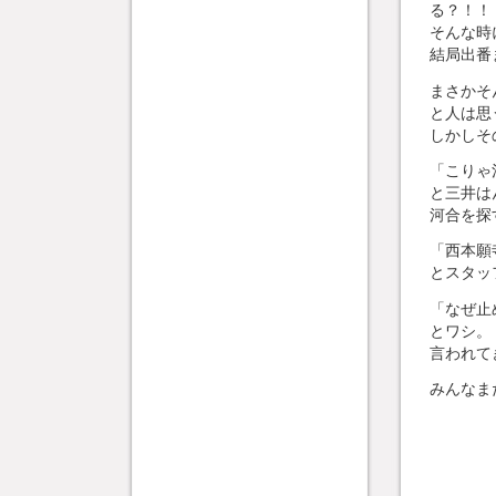
る？！！
そんな時
結局出番
まさかそ
と人は思
しかしそ
「こりゃ
と三井は
河合を探
「西本願
とスタッ
「なぜ止
とワシ。
言われて
みんなま