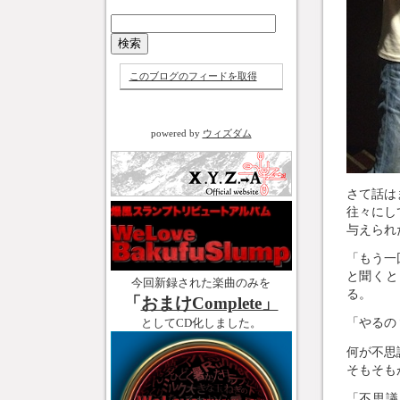
このブログのフィードを取得
powered by
ウィズダム
さて話は
往々にし
与えられ
「もう一
と聞くと
今回新録された楽曲のみを
る。
「
おまけComplete」
「やるの
としてCD化しました。
何が不思
そもそも
「不思議