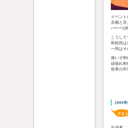
イベント
京都と言
バーベQ和
こうして
和佐田は
一同はそ
偉いぞ和
頑張れ和
世界の平
2009
Pさ
出演者、