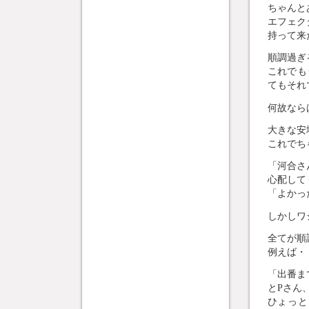
ちゃんと
エフェク
持って来
順調過ぎ
これでも
てもそれ
何故なら
大きな安
これでち
「河合さ
心配して
「よかっ
しかしワ
全てが順
例えば・
「出番ま
とPさん
ひょっと