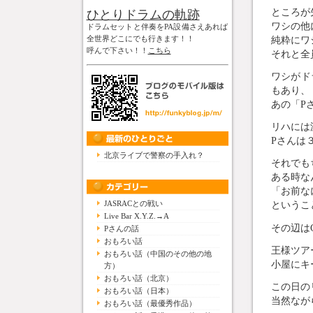
ところが
ひとりドラムの軌跡
ワシの他
ドラムセットと伴奏をPA設備さえあれば
純粋にワ
全世界どこにでも行きます！！
呼んで下さい！！
こちら
それと全
ワシがド
もあり、
あの「P
リハには
Pさんは
北京ライブで警察の手入れ？
それでも
ある時な
「お前な
JASRACとの戦い
というこ
Live Bar X.Y.Z.→A
その辺は
Pさんの話
おもろい話
王様ツア
おもろい話（中国のその他の地
小屋にキ
方）
おもろい話（北京）
この日の
おもろい話（日本）
当然なが
おもろい話（最優秀作品）