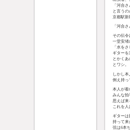
「河合さ
と言うの
京都駅新
「河合さ
その伝令
一堂安堵
「水をさ
ギターを
とかくあ
とワシ。
しかし本
例え持っ
本人が着
みんな拍
思えば来
これを人
ギターは
持って来
弦は6本