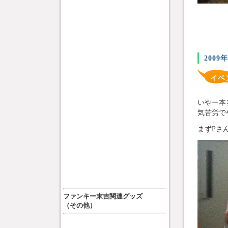
2009
イベ
いやー本
気苦労で
まずPさ
ファンキー末吉関連グッズ
（その他）