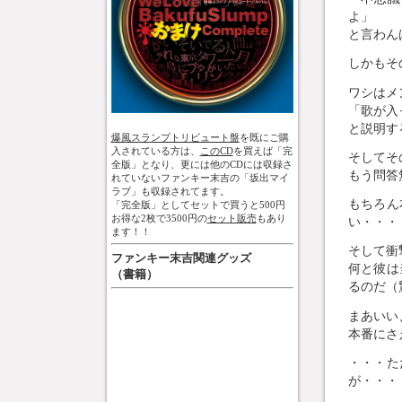
よ」
と言わん
しかもそ
ワシはメ
「歌が入
と説明す
爆風スランプトリビュート盤
を既にご購
入されている方は、
このCD
を買えば「完
そしてそ
全版」となり、更には他のCDには収録さ
もう問答
れていないファンキー末吉の「坂出マイ
ラブ」も収録されてます。
もちろん
「完全版」としてセットで買うと500円
お得な2枚で3500円の
セット販売
もあり
い・・・
ます！！
そして衝
ファンキー末吉関連グッズ
何と彼は
（書籍）
るのだ（
まあいい
本番にさ
・・・た
が・・・