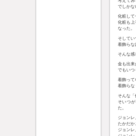
考えてみ
でしかな
化粧して
化粧も上
なった。
そしてい
着飾らな
そんな感
金も出来
でもいつ
着飾って
着飾らな
そんな「
そいつが
た。
ジョンレ
たかだか
ジョンレ
ジョンレ