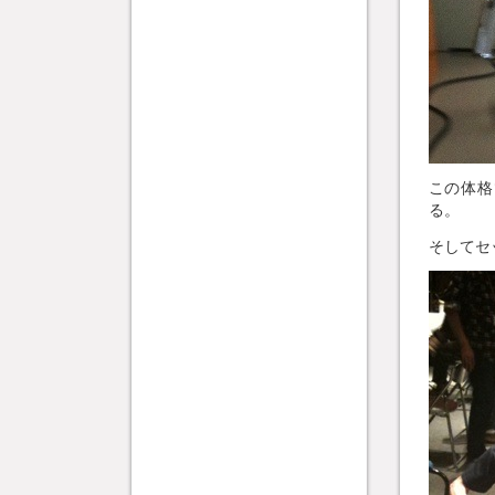
この体格
る。
そしてセ