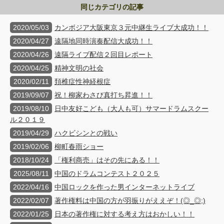
同じカテゴリの記事
2020/05/03
カンボジア大阪東京３元中継生ライブ大成功！！
2020/04/27
遠隔地同時演奏配信大成功！！
2020/04/26
遠隔ライブ配信２回目レポート
2020/04/25
精神文明の社会
2020/02/11
頚椎症性神経根症
2019/09/07
祝！柳家わさび真打ち昇進！！
2019/08/10
日中友好こども（大人も可）サマードラムスクー
ル２０１９
2019/04/29
ハクビシンとの戦い
2019/02/06
柳町春雨ショー
2018/10/24
「権利商売」はその先にある！！
2025/08/11
中国のドラムコンテスト２０２５
2022/04/16
中国ロックを作った男インターネットライブ
2022/02/07
著作権料は中国の方が羽振りがええぞ！(◎_◎;)
2022/01/25
日本の著作権に対する考え方はおかしい！！