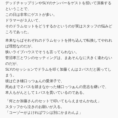
デッドチャップリンやSLYのナンバーをゲストを招いて演奏する
ということで、
この日は非常にゲストが多い。
ドラマーが３人いて、
そのドラムセットをどうするかというのが実はスタッフの悩みど
ころであった。
本来ならばそれぞれのドラムセットを持ち込んで転換してやれれ
ば理想なのだが、
狭いライブハウスでそうも言ってられない。
菅沼孝三とワシのセッティングは、まあそんなに大きく違わない
のだが、
SLYのセッションでドラムを叩く加藤くんは２バスだと困ってし
まう。
彼は亡き樋口っつぁんの愛弟子で、
死ぬまで２バスを踏まなかった樋口っつぁんの意志を継いで、
本人もがんとして１バスを貫いているのである。
「何とか加藤さんのセットで叩いてもらえませんかねえ」
スタッフから泣きのお願いが入る。
「コーゾーがよければワシは別にかまわんよ」