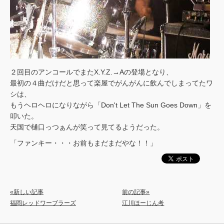
２回目のアンコールでまたX.Y.Z.→Aの登場となり、
最初の４曲だけだと思って楽屋でがんがんに飲んでしまってたワ
シは、
もうヘロヘロになりながら「Don't Let The Sun Goes Down」を
叩いた。
天国で樋口っつぁんが笑って見てるようだった。
「ファンキー・・・お前もまだまだやな！！」
«新しい記事
前の記事»
福岡レッドワーブラーズ
江川ほーじん考