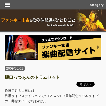
category
2009/08/01
樋口っつぁんのドラムセット
昨日７月３１日には
目黒ライブステイションでX.Y.Z.→A１０周年記念１０本ライブ
の二井原ナイトが行われた。