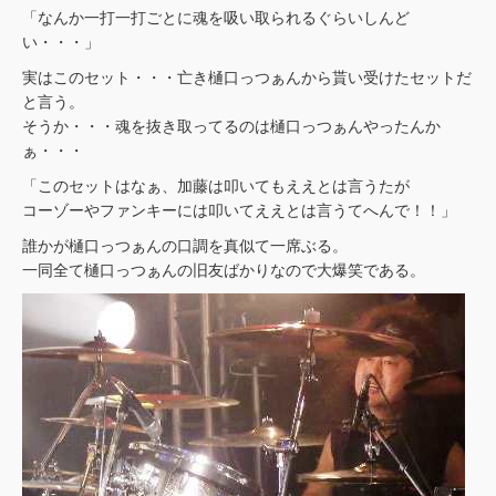
「なんか一打一打ごとに魂を吸い取られるぐらいしんど
い・・・」
実はこのセット・・・亡き樋口っつぁんから貰い受けたセットだ
と言う。
そうか・・・魂を抜き取ってるのは樋口っつぁんやったんか
ぁ・・・
「このセットはなぁ、加藤は叩いてもええとは言うたが
コーゾーやファンキーには叩いてええとは言うてへんで！！」
誰かが樋口っつぁんの口調を真似て一席ぶる。
一同全て樋口っつぁんの旧友ばかりなので大爆笑である。