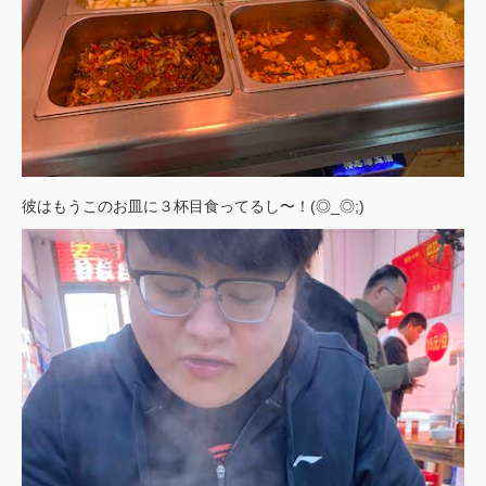
彼はもうこのお皿に３杯目食ってるし〜！(◎_◎;)