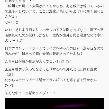
か底冷えする・・・
「銀川で５度って太陽が出てるからね、あと銀川は乾いているの
で底冷えしないけど、ここは湿度が高いからよけいに寒く感じる
んだよ」
とのこと・・・
いや、それより何より、ホテルのドアは開けっぱなし、廊下の窓
も換気のためか開けっぱなし、室内が室外と同じ温度なので寒い
のよ〜（涙）
日本のコンサートホールでライブをやったのはもう遥か昔なので
忘れたが、日本って確か会場に暖房入ってたよね？
こちらは何故か暖房が入ってない！(◎_◎;)
楽屋も暖房が入ってなかったりするので外気とほぼ同じ温度
（涙）
だからステージで一生懸命ドラム叩いても寒すぎて汗かかん
(>_<)
そんな中で一生懸命ライブ！！！