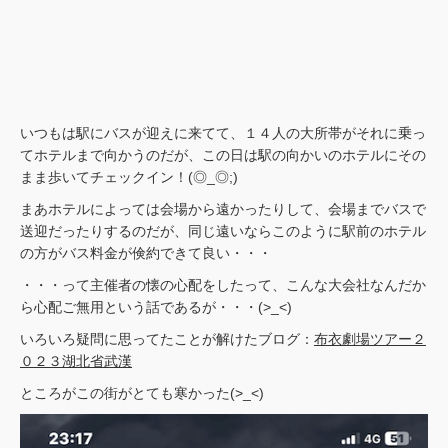
いつもは駅にバスが迎えに来てて、１４人の大所帯がそれに乗っ
てホテルまで向かうのだが、この日は駅の向かいのホテルにその
まま歩いてチェックイン！(◎_◎;)
まあホテルによっては会場から遠かったりして、会場までバスで
送迎だったりするのだが、同じ遠いならこのように駅前のホテル
の方がバス料金が倹約できて良い・・・
・・・って主催者の懐の心配をしたって、こんな大会社なんだか
ら心配ご無用という話であるが・・・(>_<)
いろいろ疑問に思ってたことが解けたブログ：
布衣劇場ツアー２
０２３湖北省武漢
ところがこの街がとても寒かった(>_<)