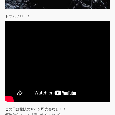
ドラムソロ！！
この日は物販のサイン即売会なし！！
何故なら・・・「寒いから」(>_<)