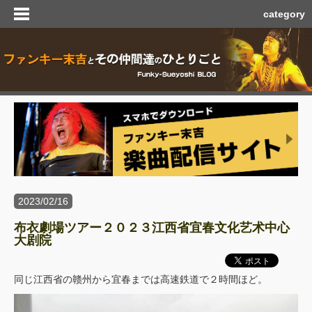
category
2023/02/16
布衣劇場ツアー２０２３江西省宜春文化艺术中心
大剧院
同じ江西省の赣州から宜春までは高速鉄道で２時間ほど。