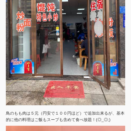
鳥のもも肉は５元（円安で１００円ほど）で追加出来るが、基本
的に他の料理はご飯もスープも含めて食べ放題！(◎_◎;)