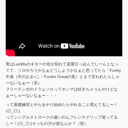
実はLaoWuのギターの弦が切れて楽屋引っ込んでしーんとなっ
てて、ソロやろうかなぁどうしようかなぁと思ってたら「Funky
牛逼（牛のおま○こ：Fuckin Greatの意）とまで言われたらしゃ
ーないなぁ〜（笑）
フリーテンポのドラムソロってホンマは好きちゃうんやけどな
ぁ〜しゃーないなぁ〜・・・
って基礎練習とやらをやり始めたらやれること増えてるし〜！
(◎_◎;)
ってシングルストロークの速いのんフレンチグリップ使ってる
し〜！(◎_◎;)そっちの方が楽なんか？（笑）