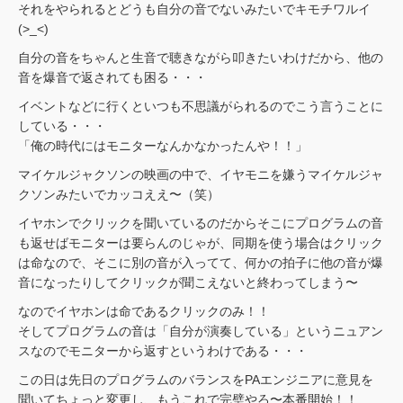
それをやられるとどうも自分の音でないみたいでキモチワルイ
(>_<)
自分の音をちゃんと生音で聴きながら叩きたいわけだから、他の
音を爆音で返されても困る・・・
イベントなどに行くといつも不思議がられるのでこう言うことに
している・・・
「俺の時代にはモニターなんかなかったんや！！」
マイケルジャクソンの映画の中で、イヤモニを嫌うマイケルジャ
クソンみたいでカッコええ〜（笑）
イヤホンでクリックを聞いているのだからそこにプログラムの音
も返せばモニターは要らんのじゃが、同期を使う場合はクリック
は命なので、そこに別の音が入ってて、何かの拍子に他の音が爆
音になったりしてクリックが聞こえないと終わってしまう〜
なのでイヤホンは命であるクリックのみ！！
そしてプログラムの音は「自分が演奏している」というニュアン
スなのでモニターから返すというわけである・・・
この日は先日のプログラムのバランスをPAエンジニアに意見を
聞いてちょっと変更し、もうこれで完璧やろ〜本番開始！！