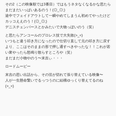
その2（この映像順では3番目）ではもうネタなくなるかな思たら
まだまだいっぱいあるのう！(◎_◎;)
途中でフェイドアウトして一瞬やめてしまうん初めてやったけど
カッコええのう！(◎_◎;)
デニスチェンバースとかみたいで大物っぽいのう（笑）
と思たらアンコールのプロレス技で大失敗(>_<)
いつもと違う叩き方になったので仕切り直して元の叩き方に戻す
より、ここはそのままの形で押し通すべきやったな！！これが若
い衆やったら怒鳴り散らすところや（笑）
まだまだ小物やのう〜末吉ぃ・・・
ロードムービー
末吉の思い出話から、その弦が切れて張り替えている映像〜
人が一生懸命繋いでるっつうのに結構ゆっくり替えてるのね
(>_<)