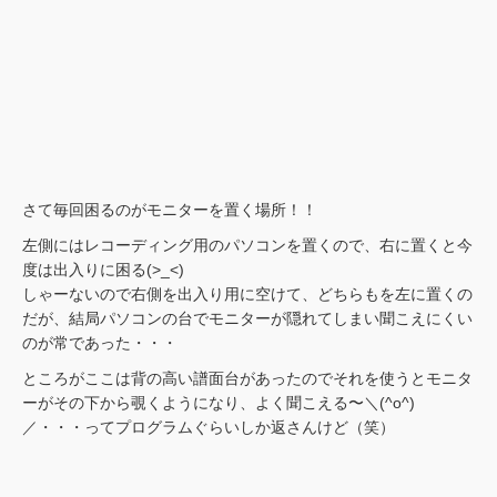
さて毎回困るのがモニターを置く場所！！
左側にはレコーディング用のパソコンを置くので、右に置くと今
度は出入りに困る(>_<)
しゃーないので右側を出入り用に空けて、どちらもを左に置くの
だが、結局パソコンの台でモニターが隠れてしまい聞こえにくい
のが常であった・・・
ところがここは背の高い譜面台があったのでそれを使うとモニタ
ーがその下から覗くようになり、よく聞こえる〜＼(^o^)
／・・・ってプログラムぐらいしか返さんけど（笑）