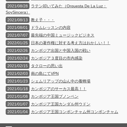
2021/08/28
ラテン叩いてみた（Orquesta De La Luz：
SoySincera）
2021/08/13
教え子・・・
2021/08/01
ドラムレッスンの内容
2021/07/07
最先端の中国ミュージックビジネス
2022/01/25
日本の著作権に対する考え方はおかしい！！
2021/02/26
カンボジア出国と中国入国の戦い
2021/02/24
カンボジア３度目の市内感染
2021/02/15
タクローの思い出
2021/02/03
南の島にてVPN
2021/01/23
シェムリアップの山ん中の養蜂場
2021/01/18
カンボジアのサーカス最高！！
2021/01/08
カンボジア王国プノンペン
2021/01/07
カンボジア王国カンダル州ウドン
2021/01/04
カンボジア王国コンポンチャム州コンポンチャム