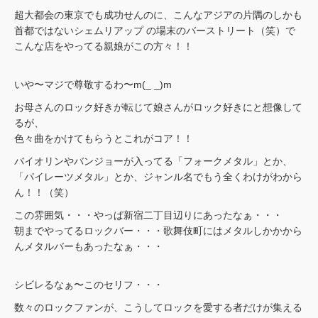
超大都会の東京でも成功せんのに、こんなアジアの片隅のしかも
首都ではないシェムリアップ の場末のバーストリート（笑）で
こんな店をやってる親娘がこの方々！！
いや〜マジで尊敬するわ〜m(_ _)m
お母さんのロック好きが転じて娘さんがロック好きにと想像して
るが、
色々曲をかけてもらうとこれがコア！！
バイオリンやバンジョーが入ってる「フォークメタル」とか、
「パイレーツメタル」とか、ジャンル名でもう全くわけがわから
ん！！（笑）
この雰囲気・・・やっぱ新宿二丁目辺りにあったなぁ・・・
朝までやってるロックバー・・・歌舞伎町にはメタルしかかから
んメタルバーもあったなぁ・・・
シビレるなぁ〜このセリフ・・・
数々のロックファンが、こうしてロックを愛する者だけが集える