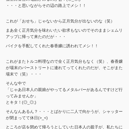
・・・と思いながらその辺の路上でメシ！！
これが「おせち」じゃないから正月気分が出ないのな（笑）
まあ全く正月気分を味わいたい欲求もないのでそのままシェムリ
アップに帰って来たのだが・・・
バイクを手配してくれた春香嬢に誘われてメシ！！
これがまたトルコ料理なので全く正月気分もなく（笑）、春香嬢
が場末のバーストリートに連れてってくれたのだが、そこがまた
場末で（笑）・・・
そんな中で
「じゃあ日本人の親娘がやってるメタルバーがあるんですけど行
ってみませんか」
とキタ！(◎_◎;)
そんなんあるん？・・・とばかりに二人で向かうが、シャッター
が閉まってて休日(>_<)
ところが店を閉めて帰ろうとしていた日本人の親子が、私たちに