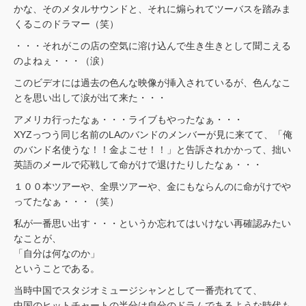
かな、そのメタルサウンドと、それに煽られてツーバスを踏みま
くるこのドラマー（笑）
・・・それがこの店の空気に溶け込んで生き生きとして聞こえる
のよねぇ・・・（涙）
このビデオには過去の色んな映像が挿入されているが、色んなこ
とを思い出して涙が出て来た・・・
アメリカ行ったなぁ・・・ライブもやったなぁ・・・
XYZっつう同じ名前のLAのバンドのメンバーが見に来てて、「俺
のバンド名使うな！！金よこせ！！」と告訴されかかって、拙い
英語のメールで応戦して命がけで退けたりしたなぁ・・・
１００本ツアーや、全県ツアーや、金にもならんのに命がけでや
ってたなぁ・・・（笑）
私が一番思い出す・・・というか忘れてはいけない再確認みたい
なことが、
「自分は何なのか」
ということである。
当時中国でスタジオミュージシャンとして一番売れてて、
中国のヒットチャートの半分は自分のドラムであるような時代も