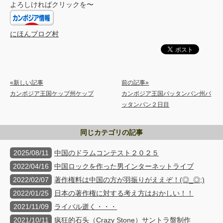
よろしければクリックを〜
にほんブログ村
«新しい記事
前の記事»
カンボジア王国ケップ州ケップ
カンボジア王国バッタンバン州バ
ッタンバン２日目
同じカテゴリの記事
2025/08/11
中国のドラムコンテスト２０２５
2022/04/16
中国ロックを作った男インターネットライブ
2022/02/07
著作権料は中国の方が羽振りがええぞ！(◎_◎;)
2022/01/25
日本の著作権に対する考え方はおかしい！！
2021/11/09
ライバル逝く・・・
2021/10/11
疯狂的石头（Crazy Stone）サントラ盤制作