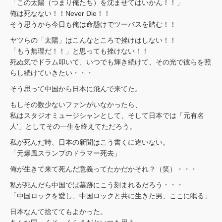
「この太陽（つまり俺たち）を沈ませてはいかん！！」
俺は死なない！！Never Die！！
そう思うから今日も俺は命懸けでツーバスを踏む！！
ヤツらの「太陽」はこんなところで挫けはしない！！
「もう無理だ！！」と思っても挫けない！！
死ぬ気でドラム叩いて、いつでも輝き続けて、その光で彼らを照
らし続けていきたい・・・
そう思って中国から日本に飛んで来てた。
もしその数少ないファンがいなかったら、
私はスタジオミュージシャンとして、そして日本では「元有名
人'」としてその一生を終えてただろう。
私が死んだ時、日本の新聞はこう書くに違いない。
「元爆風スランプのドラマー死去」
俺が生きて来て死んだ意義ってたかだかそれ？（笑）・・・
私が死んだら中国では墓跡にこう刻まれるだろう・・・
「中国ロックを愛し、中国ロックと共に生きた男、ここに眠る」
日本なんて捨ててもよかった。