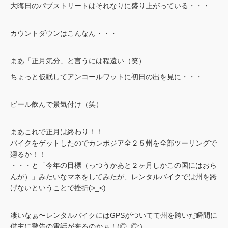
大晦日のパブストリートはそれなりに盛り上がっている・・・
カウントダウンはこんなん・・・
まあ「正月気分」と言うには程遠い（笑）
ちょっと仮眠してアンコールワットに初日の出を見に・・・
ビール飲んで景気付け（笑）
まあこれで正月は終わり！！
バイクをゲットしたのでカンボジア全２５州を全部ツーリングで
廻るか！！
・・・と「今年の目標（っつうかあと２ヶ月しかこの国にはおら
んが）」みたいなマネをしてみたが、レンタルバイクでは州を跨
げないということで挫折(>_<)
凄いなぁ〜レンタルバイクにはGPSがついてて州を跨いだ瞬間に
借主に警告の電話が来るのかぁ！(◎_◎;)