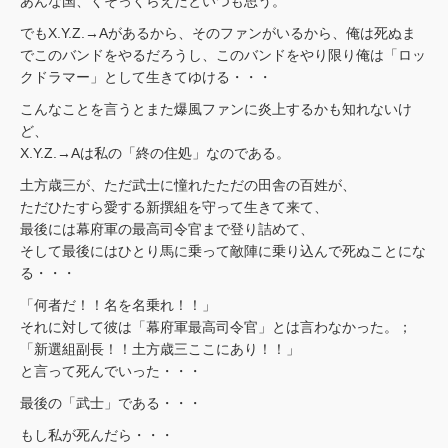
あんな国、くそっくらえだといつも思う。
でもX.Y.Z.→Aがあるから、そのファンがいるから、俺は死ぬま
でこのバンドをやるだろうし、このバンドをやり限り俺は「ロッ
クドラマー」として生きてゆける・・・
こんなことを言うとまた爆風ファンに炎上するかも知れないけ
ど、
X.Y.Z.→Aは私の「終の住処」なのである。
土方歳三が、ただ武士に憧れたただの田舎の百姓が、
ただひたすら愛する新撰組を守って生きて来て、
最後には幕府軍の最高司令官まで登り詰めて、
そして最後にはひとり馬に乗って敵陣に乗り込んで死ぬことにな
る・・・
「何者だ！！名を名乗れ！！」
それに対して彼は「幕府軍最高司令官」とは言わなかった。；
「新選組副長！！土方歳三ここにあり！！」
と言って死んでいった・・・
最後の「武士」である・・・
もし私が死んだら・・・