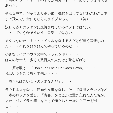
あった。
そんな中で、ギャラより高い飛行機代を出してなぜわざわざ日本
まで飛んで、金にもならんライブやって・・・（笑）
決して多くのファンに支持されているバンドではない。
・・・ていうかそういう「音楽」ではない。
メタルなのだ！！・・・メタルを愛する人だけが聞く音楽なの
だ・・・それを好き好んでやっているのだ・・・
小さなライブハウスの中でドラムを叩く・・・
ほんの数十人、多くて数百人の人だけが拳を挙げる・・・
二井原が歌う、「Don't Let The Sun Goes Down」・・・
私はいつもこう思って来た・・・
「俺たちはこいつらの太陽なんだ」と・・・
ラウドネスを愛し、筋肉少女帯を愛し、そして爆風スランプなど
日本のロックを愛し、「青春」をどこかに置き忘れた人たちが、
また「パンドラの箱」を開けて俺たちと一緒にツアーを廻
る・・・