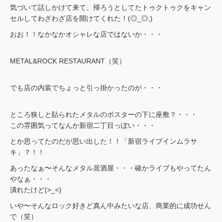
気づいて話しかけて来て、帰ろうとしてたトゥクトゥクをキャン
セルしてわざわざ店を開けてくれた！(◎_◎;)
おお！！なかなかオシャレな店ではないか・・・
METAL&ROCK RESTAURANT（笑）
でも店の内装でちょっと引っ掛かったのが・・・
ところ狭しと貼られたメタルのポスターの下に座敷？・・・
この雰囲気ってなんか新宿二丁目っぽい・・・
とか思ってたのだが思い出した！！「新宿ライブインムラサ
キ」？！！
あったなぁ〜そんなメタル居酒屋・・・確かライブもやってたん
やなぁ・・・
潰れたけど(>_<)
いや〜そんなロック好きど真ん中みたいな店、商業的に成功せん
で（笑）