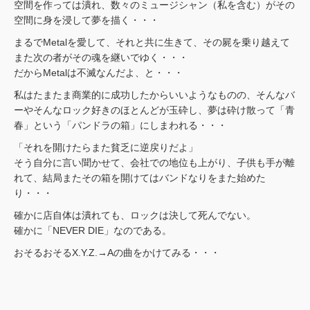
空間を作っては潰れ、数々のミュージシャン（私を含む）がその
空間に身を浸して夢を描く・・・
まるでMetalを愛して、それと共に生きて、その屍を乗り越えて
また次の者がその魂を継いでゆく・・・
だからMetalは不滅なんだよ、と・・・
私はたまたま商業的に成功したからいいようなものの、そんなバ
ーやそんなロック好きのほとんどが玉砕し、夢は砕け散って「青
春」という「パンドラの箱」にしまわれる・・・
「それを開けたらまた貧乏に逆戻りだよ」
そう自分に言い聞かせて、会社での地位も上がり、子供も手が離
れて、結局またその箱を開けてはバンドなりをまた始めた
り・・・
確かに店自体は潰れても、ロックは決して死んでない。
確かに「NEVER DIE」なのである。
おそるおそるX.Y.Z.→Aの曲をかけてみる・・・