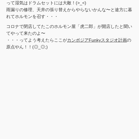
って湿気はドラムセットには大敵！(>_<)
雨漏りの修理、天井の張り替えからやらないかんな〜と途方に暮
れてホルモンを召す・・・
コロナで閉店してたこのホルモン屋「虎二郎」が開店したと聞い
てやって来たのよ〜
・・・ってよう考えたらここが
カンボジアFunkyスタジオ計画
の
原点やん！！(◎_◎;)