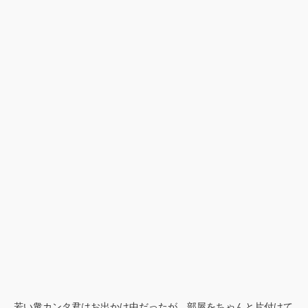
若い衆カンタ君はお出かけ中だったが、部屋をちゃんと片付けて