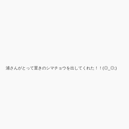
浦さんがとって置きのシマチョウを出してくれた！！(◎_◎;)