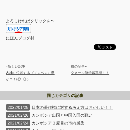
よろしければクリックを〜
にほんブログ村
«新しい記事
前の記事»
内地に位置するプノンペンに島
クメール語学習再開！！
が？！(◎_◎;)
同じカテゴリの記事
2022/01/25
日本の著作権に対する考え方はおかしい！！
2021/02/26
カンボジア出国と中国入国の戦い
2021/02/24
カンボジア３度目の市内感染