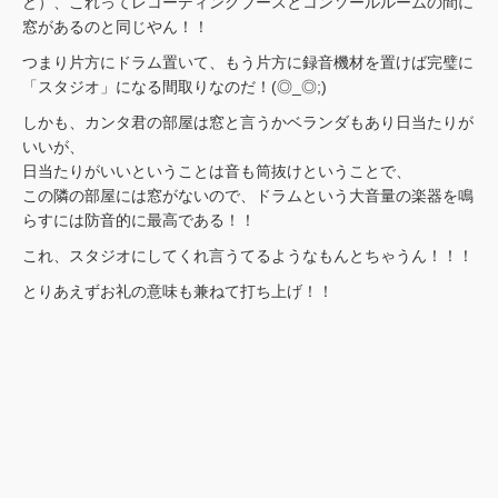
ど）、これってレコーディングブースとコンソールルームの間に
窓があるのと同じやん！！
つまり片方にドラム置いて、もう片方に録音機材を置けば完璧に
「スタジオ」になる間取りなのだ！(◎_◎;)
しかも、カンタ君の部屋は窓と言うかベランダもあり日当たりが
いいが、
日当たりがいいということは音も筒抜けということで、
この隣の部屋には窓がないので、ドラムという大音量の楽器を鳴
らすには防音的に最高である！！
これ、スタジオにしてくれ言うてるようなもんとちゃうん！！！
とりあえずお礼の意味も兼ねて打ち上げ！！