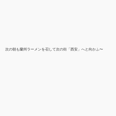
次の朝も蘭州ラーメンを召して次の街「西安」へと向かふ〜