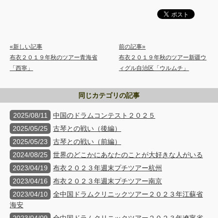
«新しい記事
前の記事»
布衣２０１９年秋のツアー青海省
布衣２０１９年秋のツアー新疆ウ
「西寧」
ィグル自治区「ウルムチ」
同じカテゴリの記事
2025/08/11
中国のドラムコンテスト２０２５
2025/05/25
古琴との戦い（後編）
2025/05/23
古琴との戦い（前編）
2024/08/25
世界のどこかにあなたのことが大好きな人がいる
2023/04/19
布衣２０２３年週末プチツアー杭州
2023/04/16
布衣２０２３年週末プチツアー南京
2023/04/10
全中国ドラムクリニックツアー２０２３年江蘇省
海安