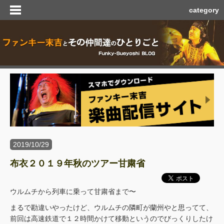
category
2019/10/29
布衣２０１９年秋のツアー甘粛省
ウルムチから列車に乗って甘粛省まで〜
まるで勘違いやったけど、ウルムチの隣町が蘭州やと思ってて、
前回は高速鉄道で１２時間かけて移動というのでびっくりしたけ