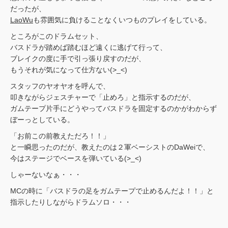
だったが、
LaoWu
も雰囲気に負けることなくいつものプレイをしている。
ところがこのドラムセット、
バスドラが踏めば踏むほど遠くに逃げて行って、
ブレイクの度に手で引っ張り戻すのだが、
もうそれが気になって仕方ない(>_<)
スタッフのヤオヤオを呼んで、
叩きながらジェスチャーで「止めろ」と指示するのだが、
ガムテープ片手にどうやってバスドラを固定するのかがわからず
ぼーっとしている。
「お前この前教えただろ！！」
と一瞬思ったのだが、教えたのは２軍ベーシストのDaWeiで、
今はステージでベースを弾いている(>_<)
しゃーないなぁ・・・
MCの時に「バスドラの足をガムテープで止めるんだよ！！」と
指示したりしながらドラムソロ・・・