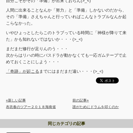
自分こそがその「準備」が出来ておらん(>_<)
人間に出来ることなんか「努力」と「準備」しかないのだから、
その「準備」さえちゃんと行っていればこんなトラブルなんか起
こらなかった。
いやひょっとしたらこのトラブっている時間に「神様が降りて来
た」かも知れないではないか・・・(>_<)
まだまだ修行が足りんのう・・・
次からはリハの時にバスドラが動かなくても一応ガムテープで止
めておくことにしよう・・・
「奇跡」が起こる
までにはまだまだ遠い・・・(>_<)
«新しい記事
前の記事»
布衣春のツアー２０１８海南省
誰がためにドラムを叩くのか
同じカテゴリの記事