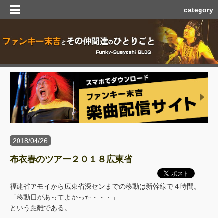
category
2018/04/26
布衣春のツアー２０１８広東省
福建省アモイから広東省深センまでの移動は新幹線で４時間。
「移動日があってよかった・・・」
という距離である。