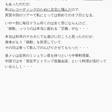
もあったのだが、
私は
レコーディングのために北京に飛んだ
ので、
実質今回のツアーで私にとっては初めてのオフ日となる。
いや〜別に毎日ドラム叩くのは全く苦にならんけど、
「移動」っつうのは本当に疲れる「労働」やな・・・
本当は対岸のマカオにでも遊びに行こうと思ったのだが、
身体がもう「移動」を拒否していて、
その日は食って飲んでのんびりさせてもらった・・・
昼メシは近所のミシュラン星を持つという中華料理屋。
中国では今「習近平とトランプ首脳会談」という料理が流行って
いるらしく・・・