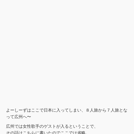
よーしーずはここで日本に入ってしまい、８人旅から７人旅とな
って広州へ〜
広州では女性歌手のゲストが入るということで、
その話は
こちら
に書いたのでここでは省略。