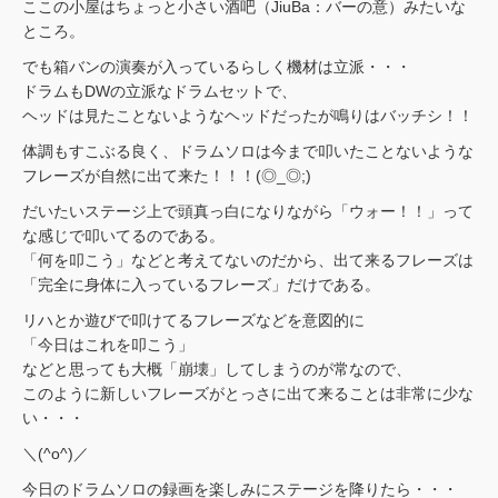
ここの小屋はちょっと小さい酒吧（JiuBa：バーの意）みたいな
ところ。
でも箱バンの演奏が入っているらしく機材は立派・・・
ドラムもDWの立派なドラムセットで、
ヘッドは見たことないようなヘッドだったが鳴りはバッチシ！！
体調もすこぶる良く、ドラムソロは今まで叩いたことないような
フレーズが自然に出て来た！！！(◎_◎;)
だいたいステージ上で頭真っ白になりながら「ウォー！！」って
な感じで叩いてるのである。
「何を叩こう」などと考えてないのだから、出て来るフレーズは
「完全に身体に入っているフレーズ」だけである。
リハとか遊びで叩けてるフレーズなどを意図的に
「今日はこれを叩こう」
などと思っても大概「崩壊」してしまうのが常なので、
このように新しいフレーズがとっさに出て来ることは非常に少な
い・・・
＼(^o^)／
今日のドラムソロの録画を楽しみにステージを降りたら・・・