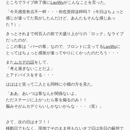
ところでライブ終了後に
LaoWu
がこんなことを言った。
「今天感觉有点不一样・・・你也觉得这样吗？（今日はちょっと
感じが違ってた気がしたんだけど、あんたもそんな感じあっ
た？）」
きっとそれまで何百人の前で大盛り上がりの「ロック」なライブ
だったのが、
ここの客は「バーの客」なので、フロントに立ってる
LaoWu
に
とってはちょっと感覚が違ってやりにくかったのだろう・・・
また
ムカデの話
をして、
「考え過ぎないことだよ」
とアドバイスをする・・・
はははと笑って二人とも同時に小畑の方を見た。
「ああ、あいつは客なんか関係ないよ。
ただステージに上がったら客を煽るのみ！！
脳みそがムカデぐらいしかないからな・・・（笑）」
さて、次の日はオフ！！
移動日でもなく、現地でそのまま何もないオフ日は
先日の蘇州
で