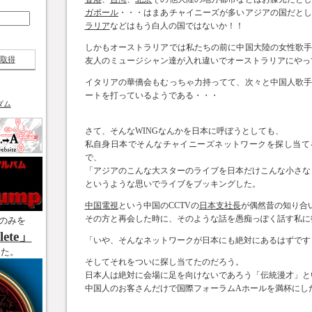
ガポール
・・・はまあチャイニーズが多いアジアの国だと
ラリア
などはもう白人の国ではないか！！
しかもオーストラリアでは私たちの前に中国大陸の女性歌
取得
友人のミュージシャン達が入れ違いでオーストラリアにやって来
イタリアの華僑会もむっちゃ力持ってて、次々と中国人歌
ートを打っているようである・・・
ダム
さて、そんなWINGなんかを日本に呼ぼうとしても、
私自身日本でそんなチャイニーズネットワークを探し当て
で、
「アジアのこんな大スターのライブを日本だけこんな小さな
というような思いでライブをブッキングした。
中国電視
という中国のCCTVの
日本支社長
が偶然昔の知り合
その方と再会した時に、そのような話を愚痴っぽく話す私に
のみを
ete」
「いや、そんなネットワークが日本にも絶対にあるはずです
した。
そしてそれをついに探し当てたのだろう。
日本人は絶対に会場に足を向けないであろう「伝統漫才」と
中国人のお客さんだけで国際フォーラムAホールを満杯にし