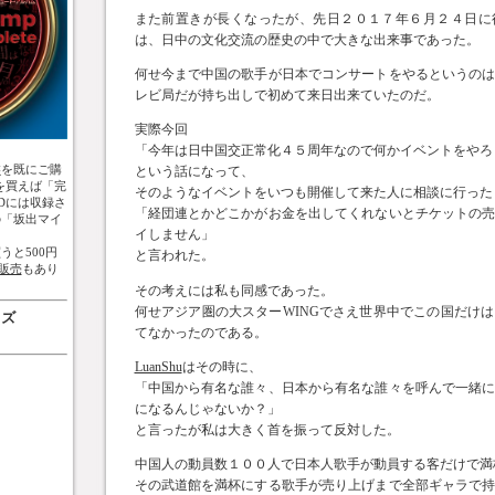
また前置きが長くなったが、先日２０１７年６月２４日に
は、日中の文化交流の歴史の中で大きな出来事であった。
何せ今まで中国の歌手が日本でコンサートをやるというの
レビ局だが持ち出しで初めて来日出来ていたのだ。
実際今回
「今年は日中国交正常化４５周年なので何かイベントをやろ
盤
を既にご購
という話になって、
を買えば「完
そのようなイベントをいつも開催して来た人に相談に行った
Dには収録さ
「経団連とかどこかがお金を出してくれないとチケットの
の「坂出マイ
イしません」
うと500円
と言われた。
販売
もあり
その考えには私も同感であった。
何せアジア圏の大スターWINGでさえ世界中でこの国だけ
ッズ
てなかったのである。
LuanShu
はその時に、
「中国から有名な誰々、日本から有名な誰々を呼んで一緒
になるんじゃないか？」
と言ったが私は大きく首を振って反対した。
中国人の動員数１００人で日本人歌手が動員する客だけで満
その武道館を満杯にする歌手が売り上げまで全部ギャラで