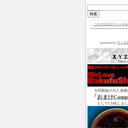
このブログのフィードを
powered by
ウィズ
今回新録された楽曲
「
おまけCompl
としてCD化しま