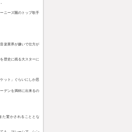
・
ャーニーズ圏のトップ歌手
の音楽業界が嫌いで仕方が
女を歴史に残る大スターに
ーケット」ぐらいにしか思
ガーデンを満杯に出来るの
てまた驚かされることとな
しても、
マレーシア
、
シン