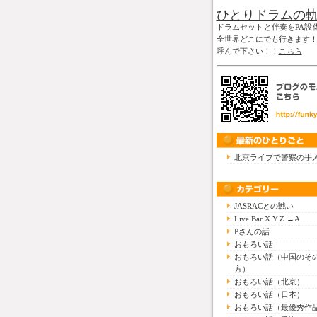
ひとりドラムの
ドラムセットと伴奏をPA設
全世界どこにでも行きます
呼んで下さい！！
こちら
北京ライブで警察の手
JASRACとの戦い
Live Bar X.Y.Z.→A
Pさんの話
おもろい話
おもろい話（中国のそ
方）
おもろい話（北京）
おもろい話（日本）
おもろい話（最優秀作