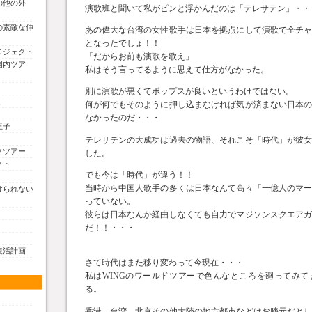
の他の外
演歌班と聞いて私がピンと浮かんだのは「テレサテン」・・
の素敵な仲
あの偉大な台湾の女性歌手は日本を拠点にして演歌で全チ
となったでしょ！！
ロジェクト
「だからお前も演歌を歌え」
国内ツア
私はそう言ってるように思えて仕方がなかった。
別に演歌が悪くてポップスが良いというわけではない。
く
何が何でもそのように押し込まなければ気が済まない日本
なかったのだ・・・
王子
テレサテンの大成功は過去の物語、それこそ「時代」が彼
クツアー
した。
クト
でも今は「時代」が違う！！
当時から中国人歌手の多くは日本なんて高々「一億人のマ
けられない
っていない。
彼らは日本なんか経由しなくても自力でマジソンスクエア
だ！！・・・
復活計画
さて時代はまた移り変わって今現在・・・
私はWINGのワールドツアーで色んなところを廻ってみ
る。
香港
、
台湾
、
北京
その他大陸の地方都市などはお膝元だと