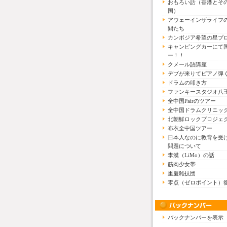
おもろい話（香港とそ
国）
アウェーインザライフ
間たち
カンボジア希望の星プ
キャンピングカーにて
ー！！
クメール語講座
デブが来りてピアノ弾
ドラムの叩き方
ファンキースタジオ八
全中国Pairのツアー
全中国ドラムクリニッ
北朝鮮ロックプロジェ
布衣全中国ツアー
日本人なのに教育を受
問題について
李漠（LiMo）の話
筋肉少女帯
重慶雑技団
零点（ゼロポイント）
バックナンバーを表示