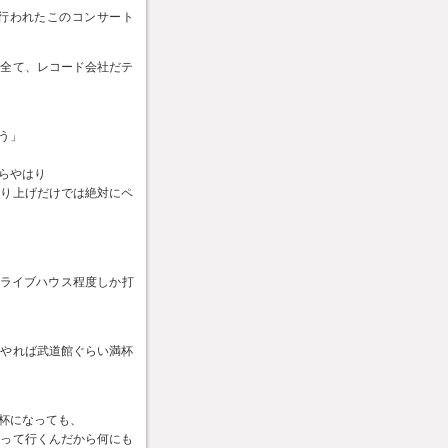
行われたこのコンサート
は全て、レコード会社だテ
う」
らやはり
売り上げだけでは絶対にペ
はライブハウス程度しか打
にやれば武道館ぐらい満杯
杯になっても、
持って行くんだから何にも