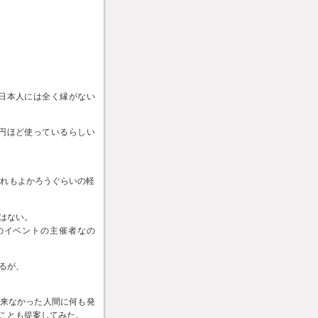
日本人には全く縁がない
円ほど使っているらしい
それもよかろうぐらいの軽
はない。
のイベントの主催者なの
るが、
出来なかった人間に何も発
ことも提案してみた。