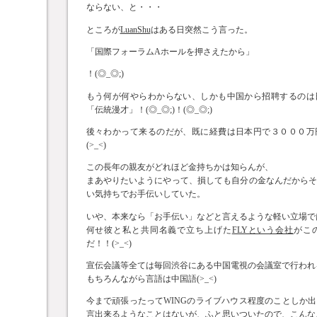
ならない、と・・・
ところが
LuanShu
はある日突然こう言った。
「国際フォーラムAホールを押さえたから」
！(◎_◎;)
もう何が何やらわからない、しかも中国から招聘するのは
「伝統漫才」！(◎_◎;)！(◎_◎;)
後々わかって来るのだが、既に経費は日本円で３０００万
(>_<)
この長年の親友がどれほど金持ちかは知らんが、
まあやりたいようにやって、損しても自分の金なんだから
い気持ちでお手伝いしていた。
いや、本来なら「お手伝い」などと言えるような軽い立場で
何せ彼と私と共同名義で立ち上げた
FLYという会社
がこ
だ！！(>_<)
宣伝会議等全ては毎回渋谷にある中国電視の会議室で行われ
もちろんながら言語は中国語(>_<)
今まで頑張ったってWINGのライブハウス程度のことしか
言出来るようなことはないが、ふと思いついたので、こんな