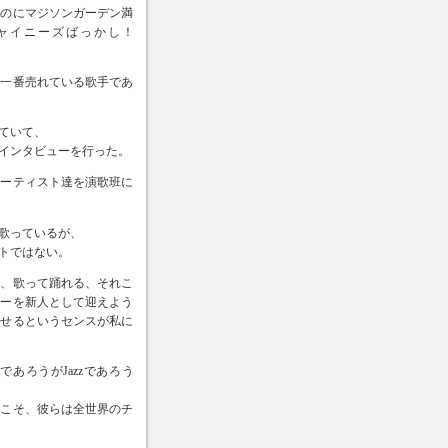
やのにマジソンガーデン満
ャイニーズばっかし！
る一番売れている歌手であ
ていて、
インタビューを行った。
アーティスト達を演歌班に
歌っているが、
トではない。
い、歌って踊れる、それこ
ナーを新人として迎えよう
させるというセンスが私に
あろうがJazzであろう
らこそ、彼らは全世界のチ