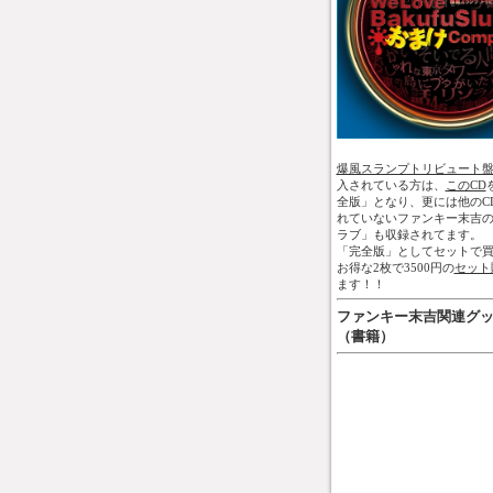
爆風スランプトリビュート
入されている方は、
このCD
全版」となり、更には他のC
れていないファンキー末吉
ラブ」も収録されてます。
「完全版」としてセットで買
お得な2枚で3500円の
セット
ます！！
ファンキー末吉関連グ
（書籍）