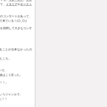
して、
イタリア
や
オースト
手のコンサートがあって、
ている！(◎_◎;)
手を招聘して大きなコンサ
ることが出来なかったの
ところ」
いで、
彼はこう言った。
！！」
いうジャンルで、
た！！