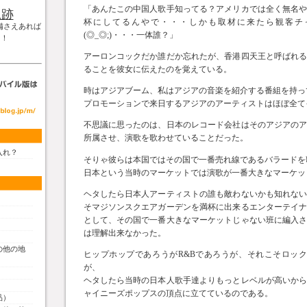
「あんたこの中国人歌手知ってる？アメリカでは全く無名
軌跡
杯にしてるんやで・・・しかも取材に来たら観客チ
備さえあれば
(◎_◎;)・・・一体誰？」
！！
アーロンコックだか誰だか忘れたが、香港四天王と呼ばれ
ることを彼女に伝えたのを覚えている。
時はアジアブーム、私はアジアの音楽を紹介する番組を持っ
プロモーションで来日するアジアのアーティストはほぼ全て
不思議に思ったのは、日本のレコード会社はそのアジアの
所属させ、演歌を歌わせていることだった。
入れ？
そりゃ彼らは本国ではその国で一番売れ線であるバラードを
日本という当時のマーケットでは演歌が一番大きなマーケッ
ヘタしたら日本人アーティストの誰も敵わないかも知れな
そマジソンスクエアガーデンを満杯に出来るエンターテイ
として、その国で一番大きなマーケットじゃない班に編入
は理解出来なかった。
の他の地
ヒップホップであろうがR&Bであろうが、それこそロックで
が、
ヘタしたら当時の日本人歌手達よりもっとレベルが高いか
ャイニーズポップスの頂点に立てているのである。
品）