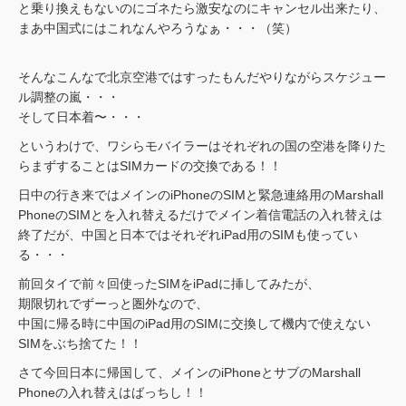
と乗り換えもないのにゴネたら激安なのにキャンセル出来たり、
まあ中国式にはこれなんやろうなぁ・・・（笑）
そんなこんなで北京空港ではすったもんだやりながらスケジュー
ル調整の嵐・・・
そして日本着〜・・・
というわけで、ワシらモバイラーはそれぞれの国の空港を降りた
らまずすることはSIMカードの交換である！！
日中の行き来ではメインのiPhoneのSIMと緊急連絡用のMarshall
PhoneのSIMとを入れ替えるだけでメイン着信電話の入れ替えは
終了だが、中国と日本ではそれぞれiPad用のSIMも使ってい
る・・・
前回タイで前々回使ったSIMをiPadに挿してみたが、
期限切れでずーっと圏外なので、
中国に帰る時に中国のiPad用のSIMに交換して機内で使えない
SIMをぶち捨てた！！
さて今回日本に帰国して、メインのiPhoneとサブのMarshall
Phoneの入れ替えはばっちし！！