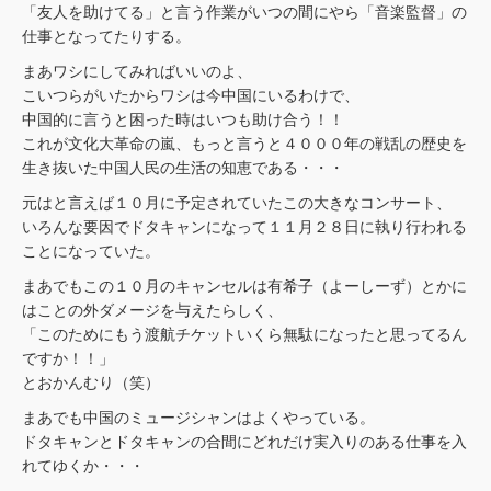
「友人を助けてる」と言う作業がいつの間にやら「音楽監督」の
仕事となってたりする。
まあワシにしてみればいいのよ、
こいつらがいたからワシは今中国にいるわけで、
中国的に言うと困った時はいつも助け合う！！
これが文化大革命の嵐、もっと言うと４０００年の戦乱の歴史を
生き抜いた中国人民の生活の知恵である・・・
元はと言えば１０月に予定されていたこの大きなコンサート、
いろんな要因でドタキャンになって１１月２８日に執り行われる
ことになっていた。
まあでもこの１０月のキャンセルは有希子（よーしーず）とかに
はことの外ダメージを与えたらしく、
「このためにもう渡航チケットいくら無駄になったと思ってるん
ですか！！」
とおかんむり（笑）
まあでも中国のミュージシャンはよくやっている。
ドタキャンとドタキャンの合間にどれだけ実入りのある仕事を入
れてゆくか・・・