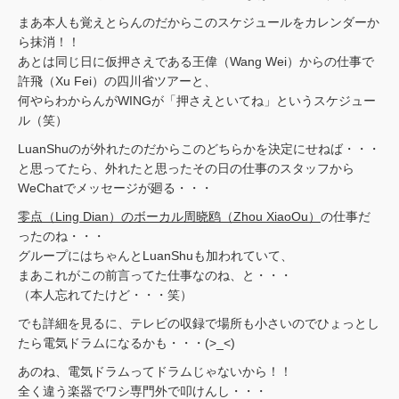
まあ本人も覚えとらんのだからこのスケジュールをカレンダーか
ら抹消！！
あとは同じ日に仮押さえである王偉（Wang Wei）からの仕事で
許飛（Xu Fei）の四川省ツアーと、
何やらわからんがWINGが「押さえといてね」というスケジュー
ル（笑）
LuanShuのが外れたのだからこのどちらかを決定にせねば・・・
と思ってたら、外れたと思ったその日の仕事のスタッフから
WeChatでメッセージが廻る・・・
零点（Ling Dian）のボーカル周晓鸥（Zhou XiaoOu）
の仕事だ
ったのね・・・
グループにはちゃんとLuanShuも加われていて、
まあこれがこの前言ってた仕事なのね、と・・・
（本人忘れてたけど・・・笑）
でも詳細を見るに、テレビの収録で場所も小さいのでひょっとし
たら電気ドラムになるかも・・・(>_<)
あのね、電気ドラムってドラムじゃないから！！
全く違う楽器でワシ専門外で叩けんし・・・