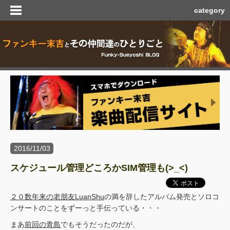
category
2016/11/03
スケジュール管理どころかSIM管理も(>_<)
２０数年来の老朋友LuanShu
の満を辞したアルバム発売とソロコ
ンサートのことをずーっと手伝っている・・・
まあ
前回の青島
でもそうだったのだが、