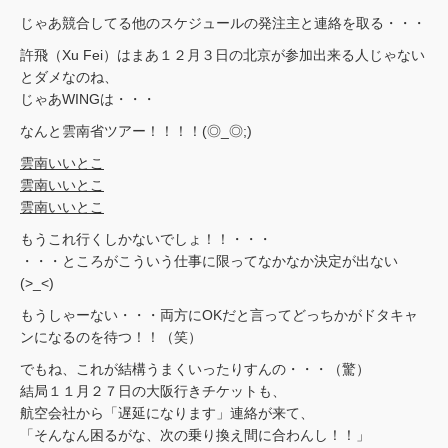
じゃあ競合してる他のスケジュールの発注主と連絡を取る・・・
許飛（Xu Fei）はまあ１２月３日の北京が参加出来る人じゃない
とダメなのね、
じゃあWINGは・・・
なんと雲南省ツアー！！！！(◎_◎;)
雲南いいとこ
雲南いいとこ
雲南いいとこ
もうこれ行くしかないでしょ！！・・・
・・・ところがこういう仕事に限ってなかなか決定が出ない
(>_<)
もうしゃーない・・・両方にOKだと言ってどっちかがドタキャ
ンになるのを待つ！！（笑）
でもね、これが結構うまくいったりすんの・・・（驚）
結局１１月２７日の大阪行きチケットも、
航空会社から「遅延になります」連絡が来て、
「そんなん困るがな、次の乗り換え間に合わんし！！」