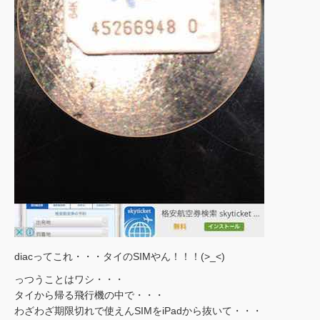
diacってこれ・・・タイのSIMやん！！！(>_<)
っつうことはワシ・・・
タイから帰る飛行機の中で・・・
わざわざ期限切れで使えんSIMをiPadから抜いて・・・