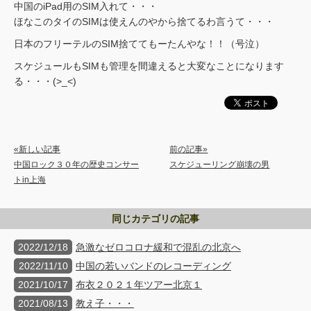
中国のiPad用のSIM入れて・・・
ほなこのタイのSIMは使えんのやから捨てるわ言うて・・・
日本のフリーテルのSIM捨ててもーたんやな！！（号泣）
スケジュールもSIMも管理を間違えると大変なことになります
る・・・(>_<)
«新しい記事
前の記事»
中国ロック３０年の歴史コンサー
スケジューリング崩壊の男
トin上海
同じカテゴリの記事
2022/12/18
急激なゼロコロナ緩和で混乱の北京へ
2022/11/10
中国の若いバンドのレコーディング
2021/10/17
布衣２０２１年ツアー北京１
2021/08/13
教え子・・・