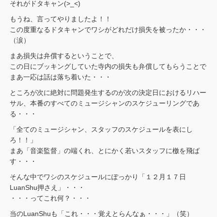
それがドタキャン(>_<)
もうね、言ってやりましたよ！！
この度重なるドタキャンでワシがどれだけ損失を被ったか・・・
（涙）
まあ損失は弁償するということで、
この日にブッキングしていた寺内の損失も弁償してもらうことで
まあ一応は話は落ち着いた・・・
ところが次に絶対に問題発生するのが次の決定日におけるリハー
サル、本番のすべてのミュージシャンのスケジューリングであ
る・・・
「全てのミュージシャン、スタッフのスケジュールを表にし
ろ！！」
まあ「音楽監督」の端くれ、とにかく若いスタッフに檄を飛ば
す・・・
そんな中でワシのスケジュールにぽっかり「１２月１７日
LuanShu押さえ」・・・
・・・ってこれ何？・・・
当のLuanShuも「これ・・・覚えとらんなぁ・・・」（笑）