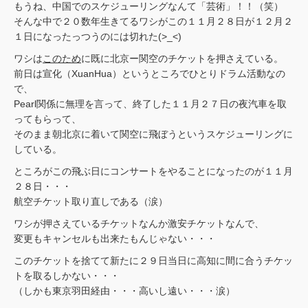
もうね、中国でのスケジューリングなんて「芸術」！！（笑）
そんな中で２０数年生きてるワシがこの１１月２８日が１２月２
１日になったっつうのには切れた(>_<)
ワシは
このため
に既に北京ー関空のチケットを押さえている。
前日は宣化（XuanHua）というところでひとりドラム活動なの
で、
Pearl関係に無理を言って、終了した１１月２７日の夜汽車を取
ってもらって、
そのまま朝北京に着いて関空に飛ぼうというスケジューリングに
している。
ところがこの飛ぶ日にコンサートをやることになったのが１１月
２８日・・・
航空チケット取り直しである（涙）
ワシが押さえているチケットなんか激安チケットなんで、
変更もキャンセルも出来たもんじゃない・・・
このチケットを捨てて新たに２９日当日に高知に間に合うチケッ
トを取るしかない・・・
（しかも東京羽田経由・・・高いし遠い・・・涙）