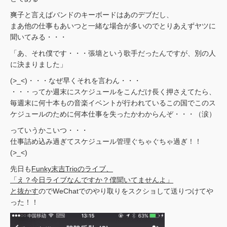
爽子と言えばバンドのキーボードはあのデブだし、
まあ他の仕事もあいつと一緒な場合が多いのでとりあえずヤツに
聞いてみる・・・
「あ、それ僕です・・・張墙という歌手だったんですが、別の人
に決まりました」
(>_<)・・・なぜ早くそれを言わん・・・
・・・ってか週末にスケジュールをこんだけ長く押さえてたら、
毎週末に何十本もの音楽イベントが行われているこの国でこのス
ケジュールのために何本仕事を失ったかわからんぞ・・・（涙）
っていうかこいつ・・・
仕事詰め込み過ぎてスケジュール管理ぐちゃぐちゃ過ぎ！！
(>_<)
先日も
Funky末吉Trioのライブ、
「え？今日ライブなんですか？僕聞いてませんよ」
と抜かす
のでWeChatでのやり取りをスクショして送りつけてや
った！！