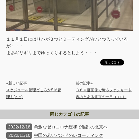
１１月１日にはリハが３つとミーティングがひとつ入っている
が・・・
まあギリギリまでゆっくりするとしよう・・・
«新しい記事
前の記事»
スケジュール管理どころかSIM管
３６０度画像で綴るファンキー末
理も(>_<)
吉のとある北京の一日（＋α）
同じカテゴリの記事
2022/12/18
急激なゼロコロナ緩和で混乱の北京へ
2022/11/10
中国の若いバンドのレコーディング