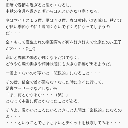
旧暦で春節を過ぎると暖かくなるし、
中秋の名月を過ぎた頃からほんといきなり寒くなる。
冬はマイナス１５度、夏は４０度、春は黄砂が吹き荒れ、秋だけ
が良い季節なのに１週間ぐらいですぐ冬になってしまうの
だ・・・
全くもって夏生まれの南国育ちが何を好き好んで北京だの八王子
だの・・・(>_<)
寒いと肉体の動きが鈍くなるだけでなく、
どうやら脳の働きや精神状態にも大きな影響が出るようだ。
一番よくないのが寒いと「悲観的」になること・・・
その昔、借金で首が回らなくなった時にタイに行って、
足裏マッサージなどしながら
「ま、何とかなるか・・・（笑）」
となって本当に何とかなったことがある。
そうよ、暖かいところにいるときっと人間は「楽観的」になるの
よ・・・
・・・ということでちょちょいとチケットを検索してみる・・・