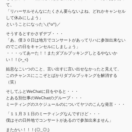
て、
「リハーサルそんなにたくさん要らないよね、どれかキャンセル
して休みにしよう」
ということになった＼(^o^)／
そうするとすかさずデブ・・・
「あ、僕３０日は地方でコンサートがあってリハに参加出来ない
のでこの日をキャンセルにしましょう」
・・・ってあーた！！またダブルブッキングしとるやないか
い！！(>_<)
姑息なこいつのこと、言い出すに言い出せなかったと見えて、
このチャンスにここぞとばかりダブルブッキングを解消する
（笑）
そしてふとWeChatに目をやると・・・
とある別仕事のWeChatのグループ・・・
ミーティングのスケジュールのについてヤツのこんな発言・・・
「１１月３１日のミーティングなんですけど・・・
僕はその日外地でコンサートがあるので参加出来ません」
またかい！！！(◎_◎;)