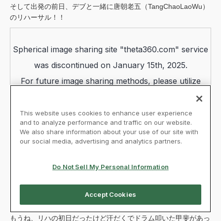
そして出発の前日、デブと一緒に唐朝老五（TangChaoLaoWu）
のリハーサル！！
もうね、リハの初日だったけど汗だくでドラム叩いた甲斐があっ