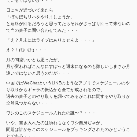
ているではないか・・・
日にちが近づいて来たら
「ぼちぼちリハをやりましょうか」
と連絡が回るだろうと思ってたらそれがさっぱり回って来ないの
で当の爽子に問い合わせてみた・・・
「え？月末にはライブはありませんよ・・・」
え？！(◎_◎;)・・・
月の間違いかとも思ったが、
月が変わればこんなにすぽっと週末になるのも難しいしまさか月
違いではないと思うのだが・・・
中国ではWeChatというLINEのようなアプリでスケジュールのや
り取りからギャラの振込から全てが成されるので、
過去の爽子とのやり取りを調べてみるがこれに関するやり取りが
全然見つからない・・・
ワシのこのスケジュール入れたの誰〜？・・・
いや、書き入れたのは紛れもなくワシ自身ぢゃが、
問題は誰からこのスケジュールをブッキングされたのかというこ
とである・・・