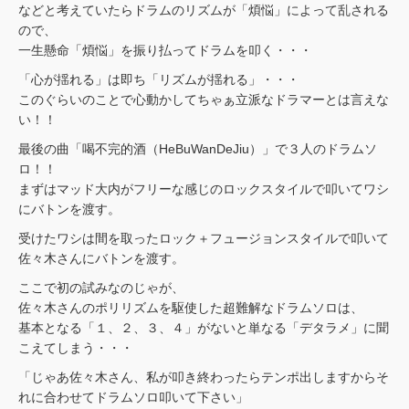
などと考えていたらドラムのリズムが「煩悩」によって乱される
ので、
一生懸命「煩悩」を振り払ってドラムを叩く・・・
「心が揺れる」は即ち「リズムが揺れる」・・・
このぐらいのことで心動かしてちゃぁ立派なドラマーとは言えな
い！！
最後の曲「喝不完的酒（HeBuWanDeJiu）」で３人のドラムソ
ロ！！
まずはマッド大内がフリーな感じのロックスタイルで叩いてワシ
にバトンを渡す。
受けたワシは間を取ったロック＋フュージョンスタイルで叩いて
佐々木さんにバトンを渡す。
ここで初の試みなのじゃが、
佐々木さんのポリリズムを駆使した超難解なドラムソロは、
基本となる「１、２、３、４」がないと単なる「デタラメ」に聞
こえてしまう・・・
「じゃあ佐々木さん、私が叩き終わったらテンポ出しますからそ
れに合わせてドラムソロ叩いて下さい」