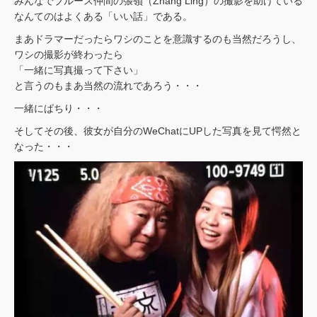
みんなでブルース仲間の張嶺（Zhang Ling）の撮影を助けている
なんてのはよくある「いい話」である。
まあドラマーだったらワシのことを意識するのも当然だろうし、
ワシの撮影が終わったら
「一緒に写真撮って下さい」
と言うのもまあ当然の流れであろう・・・
一緒にぱちり・・・
そしてその後、彼女が自分のWeChatにUPした写真を見て愕然と
なった・・・