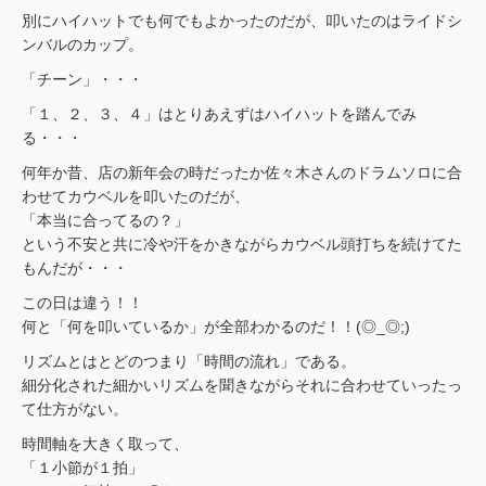
別にハイハットでも何でもよかったのだが、叩いたのはライドシ
ンバルのカップ。
「チーン」・・・
「１、２、３、４」はとりあえずはハイハットを踏んでみ
る・・・
何年か昔、店の新年会の時だったか佐々木さんのドラムソロに合
わせてカウベルを叩いたのだが、
「本当に合ってるの？」
という不安と共に冷や汗をかきながらカウベル頭打ちを続けてた
もんだが・・・
この日は違う！！
何と「何を叩いているか」が全部わかるのだ！！(◎_◎;)
リズムとはとどのつまり「時間の流れ」である。
細分化された細かいリズムを聞きながらそれに合わせていったっ
て仕方がない。
時間軸を大きく取って、
「１小節が１拍」