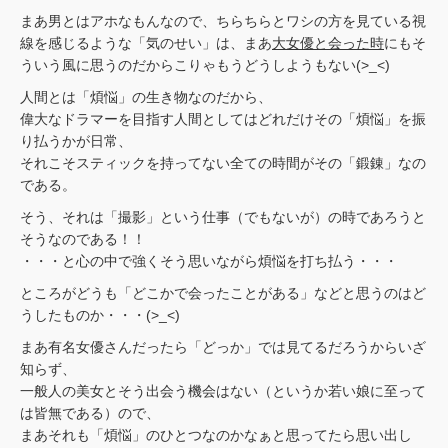
まあ男とはアホなもんなので、ちらちらとワシの方を見ている視
線を感じるような「気のせい」は、まあ
大女優と会った時
にもそ
ういう風に思うのだからこりゃもうどうしようもない(>_<)
人間とは「煩悩」の生き物なのだから、
偉大なドラマーを目指す人間としてはどれだけその「煩悩」を振
り払うかが日常、
それこそスティックを持ってない全ての時間がその「鍛錬」なの
である。
そう、それは「撮影」という仕事（でもないが）の時であろうと
そうなのである！！
・・・と心の中で強くそう思いながら煩悩を打ち払う・・・
ところがどうも「どこかで会ったことがある」などと思うのはど
うしたものか・・・(>_<)
まあ有名女優さんだったら「どっか」では見てるだろうからいざ
知らず、
一般人の美女とそう出会う機会はない（というか若い娘に至って
は皆無である）ので、
まあそれも「煩悩」のひとつなのかなぁと思ってたら思い出し