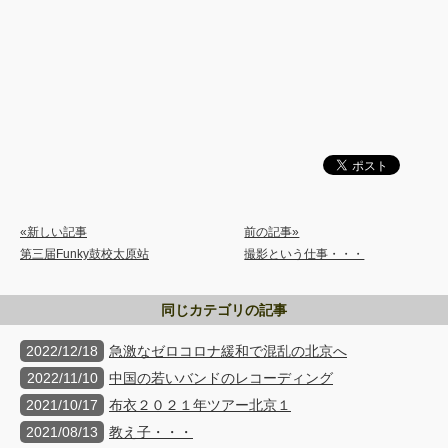
«新しい記事
前の記事»
第三届Funky鼓校太原站
撮影という仕事・・・
同じカテゴリの記事
2022/12/18
急激なゼロコロナ緩和で混乱の北京へ
2022/11/10
中国の若いバンドのレコーディング
2021/10/17
布衣２０２１年ツアー北京１
2021/08/13
教え子・・・