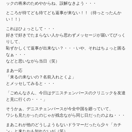
ックの将来のためやからね、誤解なきよう・・・
ところが待てども待てども返事が来ない！！（待っとったんか
い！！）
これはひょっとして・・・
好きで好きでたまらない人から思わずメッセージが届いてびっく
りして、
恥ずかしくて返事が出来ない？・・・いや、それはちょっと困る
なぁ・・・
などと思いながら当日（笑）
まあ一応
「来るの来ないの？名前入れとくよ」
とメッセしてみると・・・
「ごめんなさん、今日はデニスチェンバースのクリニックを友達
と見に行くの・・・」
そうかぁ、デニスチェンバースが今全中国を廻っていて、
ワシも見たかったのじゃが残念ながら同じ日だったのよね・・・
まあこれが他のどうしようもないドラマーだったら少々「カチ
ン」と来たかも知れないが（笑）、