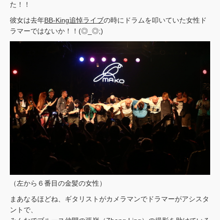
た！！
彼女は去年
BB-King追悼ライブ
の時にドラムを叩いていた女性ド
ラマーではないか！！(◎_◎;)
（左から６番目の金髪の女性）
まあなるほどね、ギタリストがカメラマンでドラマーがアシスタ
ントで、