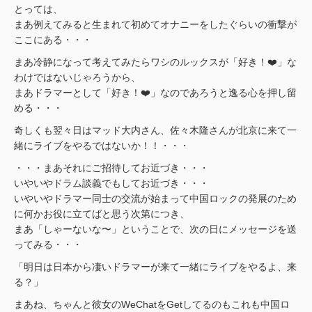
とっては、
まあ例えてみると生まれて初めてオナニーをしたぐらいの衝撃が
ここにある・・・
まあ冷静になって考えてみたらワシのルックスが「好き！❤️」な
わけではないじゃろうから、
まあドラマーとして「好き！❤️」なのであろうと逸る心を押し留
める・・・
奇しくも翌々日はマッド大内さん、佐々木隆さんが北京に来て一
緒にライブをやるではないか！！・・・
・・・まあそれにご招待してお近づき・・・
いやいやドラム談義でもしてお近づき・・・
いやいやドラマー同士の交流が始まって中国ロックの発展のため
に何かお役に立てばと思う次第につき、
まあ「しゃーないな〜」ということで、次の日にメッセージを送
ってみる・・・
「明日は日本から凄いドラマーが来て一緒にライブをやるよ、来
る？」
まあね、ちゃんと彼女のWeChatをGetしてるのもこれも中国ロ