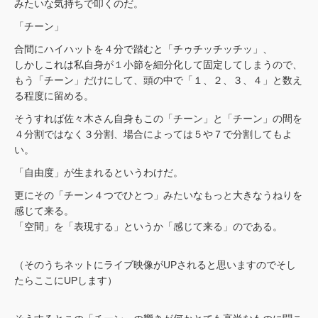
みたいな気持ちで叩くのだ。
「チーン」
合間にハイハットを４分で踏むと「チゥチッチッチッ」、
しかしこれは私自身が１小節を細分化して固定してしまうので、
もう「チーン」だけにして、頭の中で「１、２、３、４」と数え
る程度に留める。
そうすれば佐々木さん自身もこの「チーン」と「チーン」の間を
４分割ではなく３分割、場合によっては５や７で分割してもよ
い。
「自由度」が生まれるというわけだ。
更にその「チーン４つでひとつ」みたいなもっと大きなうねりを
感じて来る。
「空間」を「表現する」というか「感じて来る」のである。
（そのうちネットにライブ映像がUPされると思いますのでそし
たらここにUPします）