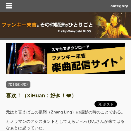
category
2016/08/02
喜欢！（XiHuan：好き！❤️）
元はと言えばこの
張嶺（Zhang Ling）の撮影
の時のことである。
カメラマンのアシスタントとしてえらいべっぴんさんが来てはる
なぁとは思っていた。