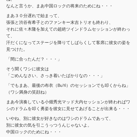
なんと言うか、まあ中国ロックの将来のためにね・・・
まあ３０分遅れで始まって、
張張と渋谷有希子とのファンキー末吉トリオも終わり、
それに佐々木隆を加えての超絶ツインドラムセッションが終わっ
て、
汗だくになってステージを降りてしばらくして客席に彼女の姿を
見つけた。
「間に合ったんだ？・・・」
そう聞くワシに彼女は
「ごめんなさい、さっき着いたばかりなの・・・」
「でもまあ、最後の布衣（BuYi）のセッションでも叩くからね」
（ワシ満身の笑顔ね）
まあ今演奏している小畑秀光マッド大内セッションが終わればワ
シのドラムを叩く勇姿を彼女に見せてあげることが出来る・・・
いやね、別に彼女が好きなのはワシのドラムであって、
別に彼女の気を引こうっつうんじゃないよ。
中国ロックのためにね・・・