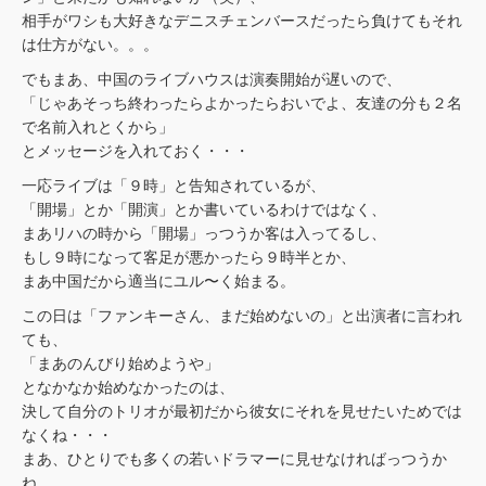
相手がワシも大好きなデニスチェンバースだったら負けてもそれ
は仕方がない。。。
でもまあ、中国のライブハウスは演奏開始が遅いので、
「じゃあそっち終わったらよかったらおいでよ、友達の分も２名
で名前入れとくから」
とメッセージを入れておく・・・
一応ライブは「９時」と告知されているが、
「開場」とか「開演」とか書いているわけではなく、
まあリハの時から「開場」っつうか客は入ってるし、
もし９時になって客足が悪かったら９時半とか、
まあ中国だから適当にユル〜く始まる。
この日は「ファンキーさん、まだ始めないの」と出演者に言われ
ても、
「まあのんびり始めようや」
となかなか始めなかったのは、
決して自分のトリオが最初だから彼女にそれを見せたいためでは
なくね・・・
まあ、ひとりでも多くの若いドラマーに見せなければっつうか
ね、