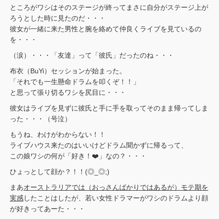
ところがワシはそのステージが終ってまさに自分がステージ上が
ろうとした時に見たのだ・・・
彼女が一緒に来た男性と腕を絡めて仲良くライブを見ているの
を・・・
（涙）・・・「友達」って「彼氏」だったのね・・・
布衣（BuYi）セッションが始まった。
「それでも一生懸命ドラムを叩くぞ！！」
と思って張り切るワシを尻目に・・・
彼女はライブを見ずに彼氏と手に手を取ってそのまま帰ってしま
った・・・（号泣）
もうね、わけがわからない！！
ライブハウス来たのはいいけどドラム聞かずに帰るって、
この娘ワシの何が「好き！❤️」なの？・・・
ひょっとして顔か？！！(◎_◎;)
まあ
オーストラリアでは（おっさんばかりではあるが）モテ期を
実感
したことはしたが、若い女性ドラマーがワシのドラムより顔
が好きってあーた・・・