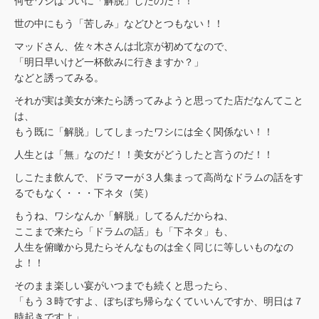
何せワシはついに「解脱」したのだ！！
世の中にもう「苦しみ」などひとつもない！！
マッドさん、佐々木さんは北京が初めてなので、
「明日早いけど一杯飲みに行きますか？」
などと誘ってみる。
それが実は美女が来たら誘ってみようと思ってた店だなんてこと
は、
もう既に「解脱」してしまったワシには全く関係ない！！
人生とは「無」なのだ！！美女がどうしたと言うのだ！！
しこたま飲んで、ドラマーが３人集まって高尚なドラムの話をす
るでもなく・・・下ネタ（笑）
もうね、ワシなんか「解脱」してるんだからね、
ここまで来たら「ドラムの話」も「下ネタ」も、
人生を俯瞰から見たらそんなものは全く同じに等しいものなの
よ！！
そのまま楽しい宴がいつまでも続くと思ったら、
「もう３時ですよ、ぼちぼち帰らなくていいんですか、明日は７
時起きですよ」