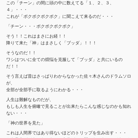
この「チーン」の間に頭の中に数えてる「１、２、３、
４」・・・
これが「ポクポクポクポク」に聞こえて来るのだ・・・
「チーン・・・ポクポクポクポク」
そう！！これはまさにお経！！
降りて来た「神」はまさしく「ブッダ」！！！
そうなのだ！！
ワシはついに全ての煩悩を克服して「ブッダ」と共にいるの
だ！！
そう言えば昔はさっぱりわからなかった佐々木さんのドラムソロ
が、
全部が全部手に取るようにわかる・・・
人生は難解なものだが、
もしも人生を俯瞰で見ることが出来たらこんな感じなのかも知れ
ない・・・
「神の世界を見た」
これは人間界ではあり得ないほどのトリップを生み出す・・・