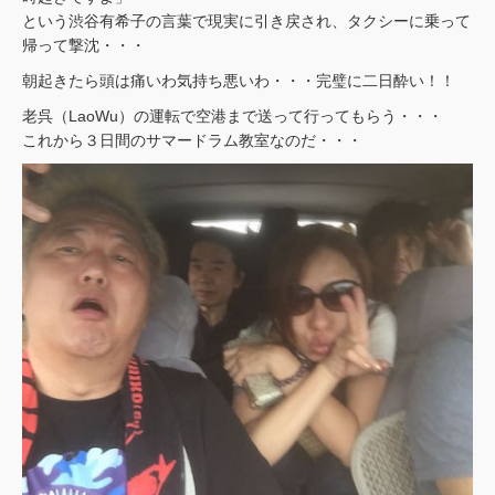
という渋谷有希子の言葉で現実に引き戻され、タクシーに乗って
帰って撃沈・・・
朝起きたら頭は痛いわ気持ち悪いわ・・・完璧に二日酔い！！
老呉（LaoWu）の運転で空港まで送って行ってもらう・・・
これから３日間のサマードラム教室なのだ・・・