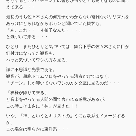
そうするとこの「チーン」の響きが何かとても高尚なものに聞こ
えて来る・・・
最初のうち佐々木さんの何拍子かわからない複雑なポリリズムを
あっけにとられながらポカンと聞いていた観客も、
「あ、これ・・・４拍子なんだ・・・」
と気づいて来る・・・
ひとり、またひとりと気づいては、舞台下手の佐々木さんに目が
釘付けになってた観客も、
ハッと気づいてワシの方を見る。
誠に不思議な光景である。
観客が、超絶ドラムソロをやってる演者だけではなく、
「チーン」しか叩いてないワシの方を交互に見るのだ・・・
「神様が降りて来る」
と音楽をやってる人間の間で言われる感覚があるが、
この時こそまさに「神」が見えた！！
いや、「神」というとキリストのように西欧系をイメージする
が、
この場合は明らかに東洋系・・・