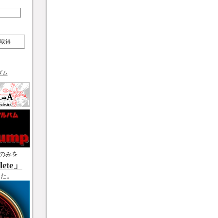
取得
ダム
のみを
ete」
した。