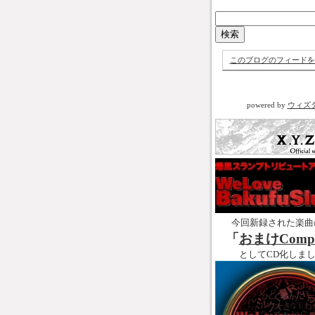
このブログのフィードを
powered by
ウィズ
今回新録された楽曲
「
おまけCompl
としてCD化しま