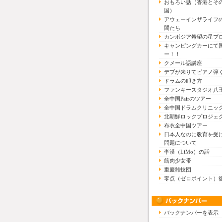
おもろい話（香港とそ
国）
アウェーインザライフ
間たち
カンボジア希望の星プ
キャンピングカーにて
ー！！
クメール語講座
デブが来りてピアノ弾
ドラムの叩き方
ファンキースタジオ八
全中国Pairのツアー
全中国ドラムクリニッ
北朝鮮ロックプロジェ
布衣全中国ツアー
日本人なのに教育を受
問題について
李漠（LiMo）の話
筋肉少女帯
重慶雑技団
零点（ゼロポイント）
バックナンバーを表示