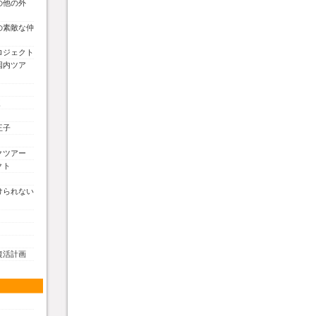
の他の外
の素敵な仲
ロジェクト
国内ツア
く
王子
クツアー
クト
けられない
復活計画