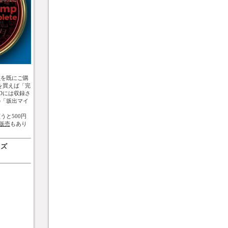
盤
を既にご購
を買えば「完
Dには収録さ
の「坂出マイ
うと500円
販売
もあり
ッズ