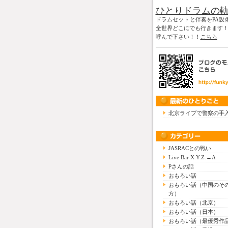
ひとりドラムの
ドラムセットと伴奏をPA設
全世界どこにでも行きます
呼んで下さい！！
こちら
北京ライブで警察の手
JASRACとの戦い
Live Bar X.Y.Z.→A
Pさんの話
おもろい話
おもろい話（中国のそ
方）
おもろい話（北京）
おもろい話（日本）
おもろい話（最優秀作