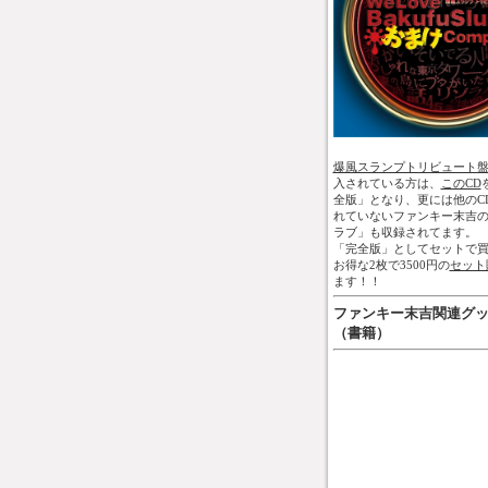
爆風スランプトリビュート
入されている方は、
このCD
全版」となり、更には他のC
れていないファンキー末吉
ラブ」も収録されてます。
「完全版」としてセットで買
お得な2枚で3500円の
セット
ます！！
ファンキー末吉関連グ
（書籍）