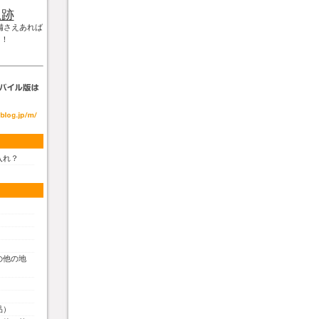
軌跡
備さえあれば
！！
入れ？
の他の地
品）