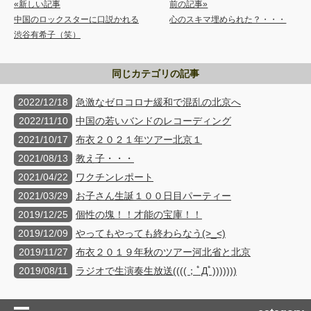
«新しい記事
前の記事»
中国のロックスターに口説かれる
心のスキマ埋められた？・・・
渋谷有希子（笑）
同じカテゴリの記事
2022/12/18
急激なゼロコロナ緩和で混乱の北京へ
2022/11/10
中国の若いバンドのレコーディング
2021/10/17
布衣２０２１年ツアー北京１
2021/08/13
教え子・・・
2021/04/22
ワクチンレポート
2021/03/29
お子さん生誕１００日目パーティー
2019/12/25
個性の塊！！才能の宝庫！！
2019/12/09
やってもやっても終わらなう(>_<)
2019/11/27
布衣２０１９年秋のツアー河北省と北京
2019/08/11
ラジオで生演奏生放送((((；ﾟДﾟ)))))))