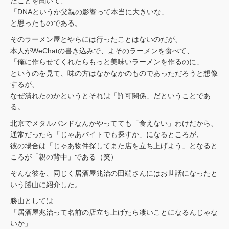
たことを聞いて、
「DNAというか父親の影響って本当に大きいな」
と思ったものである。
そのラーメン屋とやらには行ったことはないのだが、
本人がWeChatの書き込みで、よそのラーメンを食べて、
「俺に作らせてくれたらもっと美味いラーメンを作るのに」
というのを見て、味の方はなかなかのものであっただろうと想像
するが、
なぜ潰れたのかというとそれは「許可関係」だということであ
る。
北京でメタルバンドなんかやってても「食えない」わけだから、
通常だったら「じゃあバイトでも探すか」になるところが、
彼の場合は「じゃあ物件探してまた店を立ち上げよう」となると
ころが「親の背中」である（笑）
そんな彼を、同じく居酒屋兆治の田端さんにはお世話になったと
いう勝山に紹介した。
勝山としては
「居酒屋兆治って名前の店立ち上げたら凄いことになるんじゃな
いか」