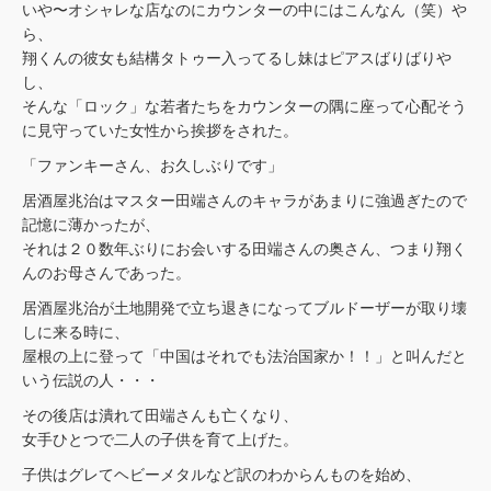
いや〜オシャレな店なのにカウンターの中にはこんなん（笑）や
ら、
翔くんの彼女も結構タトゥー入ってるし妹はピアスばりばりや
し、
そんな「ロック」な若者たちをカウンターの隅に座って心配そう
に見守っていた女性から挨拶をされた。
「ファンキーさん、お久しぶりです」
居酒屋兆治はマスター田端さんのキャラがあまりに強過ぎたので
記憶に薄かったが、
それは２０数年ぶりにお会いする田端さんの奥さん、つまり翔く
んのお母さんであった。
居酒屋兆治が土地開発で立ち退きになってブルドーザーが取り壊
しに来る時に、
屋根の上に登って「中国はそれでも法治国家か！！」と叫んだと
いう伝説の人・・・
その後店は潰れて田端さんも亡くなり、
女手ひとつで二人の子供を育て上げた。
子供はグレてヘビーメタルなど訳のわからんものを始め、