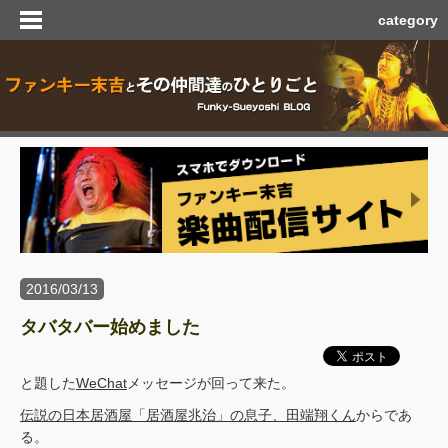
category
2016/03/13
タバタバー始めました
と題した
WeChat
メッセージが回って来た。
伝説の日本居酒屋「居酒屋兆治」の息子、田端翔くん
からであ
る。