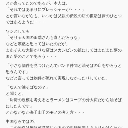
とか言ってたのであるが、本人は、
「それではあまりにプレッシャーが・・・」
とか言いながらも、いつかは父親の伝説の店の復活は夢のひとつ
ではあるようだ・・・
ワシとしても
「そりゃ天国の田端さんも喜ぶだろうな」
などと漠然と思ってはいたのだが、
まあそんな大掛かりな店はスカンピンの彼にしてはまだまだ夢の
また夢のことであろう・・・
「小さな物件を見つけたんでバンド仲間と油そばの店をやろうと
思うんです」
などと言っては物件が流れて実現しなかったりしていた。
「なんで油そばなの？」
と聞くと、
「厨房の規模を考えるとラーメンはスープの分大変だから油そば
にしたんです」
とかなかなか海千山千のモノの考え方・・・
中国ならではの、
「この物件は無許可営業になるので先行投資もあまりかけられな