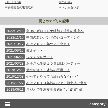
«新しい記事
前の記事»
中央電視台の密着取材
ベトナム食レポ
同じカテゴリの記事
2022/12/18
急激なゼロコロナ緩和で混乱の北京へ
2022/11/10
中国の若いバンドのレコーディング
2021/10/17
布衣２０２１年ツアー北京１
2021/08/13
教え子・・・
2021/04/22
ワクチンレポート
2021/03/29
お子さん生誕１００日目パーティー
2019/12/25
個性の塊！！才能の宝庫！！
2019/12/09
やってもやっても終わらなう(>_<)
2019/11/27
布衣２０１９年秋のツアー河北省と北京
2019/08/11
ラジオで生演奏生放送((((；ﾟДﾟ)))))))
category