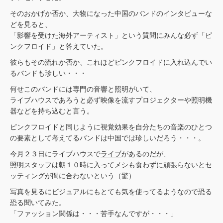
そのおかげか否か、大物になった中国のバンドのインタビューな
どを見ると、
「影響を受けた海外アーティスト」という質問にみんな必ず「ピ
ンクフロイド」と答えていた。
彼らもその流れか否か、これほどピンクフロイドに入れ込んでい
るバンドも珍しい・・・
何せこのバンドには専門の音響と照明がいて、
ライブハウスであろうと必ず映像を流すプロジェクターや照明機
器などを持ち込むと言う。
ピンクフロイドと同じように視覚効果を自分たちの音楽のひとつ
の要素として考えてるバンドは中国では珍しいだろう・・・。
今月２３日にライブハウスで
ライブ
があるのだが、
照明スタッフは朝１０時に入ってメシも食わずに頑張らないとセ
ッティングが間に合わないという（驚）
写真を見るにビジュアルにもとても気を使ってるようなので恐る
恐る聞いてみた。
「ファッション関係は・・・苦手なんですが・・・」