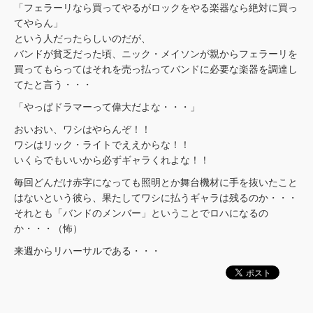
「フェラーリなら買ってやるがロックをやる楽器なら絶対に買っ
てやらん」
という人だったらしいのだが、
バンドが貧乏だった頃、ニック・メイソンが親からフェラーリを
買ってもらってはそれを売っ払ってバンドに必要な楽器を調達し
てたと言う・・・
「やっぱドラマーって偉大だよな・・・」
おいおい、ワシはやらんぞ！！
ワシはリック・ライトでええからな！！
いくらでもいいから必ずギャラくれよな！！
毎回どんだけ赤字になっても照明とか舞台機材に手を抜いたこと
はないという彼ら、果たしてワシに払うギャラは残るのか・・・
それとも「バンドのメンバー」ということでロハになるの
か・・・（怖）
来週からリハーサルである・・・