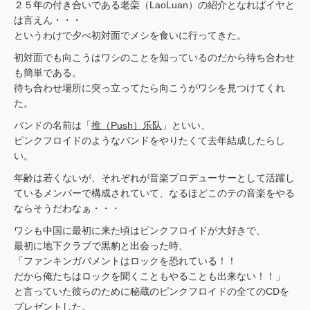
２５年の付き合いである老栾（LaoLuan）の紹介となればイヤと
は言えん・・・
というわけで夕べ初対面でメシを食いに行ってきた。
初対面でも向こうはワシのことを知っているのだから待ち合わせ
も簡単である。
待ち合わせ場所に突っ立ってたら向こうがワシを見つけてくれ
た。
バンドの名前は「
推（Push）乐队
」といい、
ピンクフロイドのようなバンドをやりたくて去年結成したらし
い。
年齢は若くないが、それぞれが音楽プロデューサーとして活躍し
ているメンバーで構成されていて、なるほどこのテの音楽をやる
ならそうだわなぁ・・・
ワシも中国に最初に来た頃はピンクフロイドが大好きで、
最初に地下クラブで黒豹と出会った時、
「ファンキンガバメントはロックを恐れている！！
だから俺たちはロックを聞くこともやることも出来ない！！」
と言っていた彼らのために秘蔵のピンクフロイドの全てのCDを
プレゼントした。