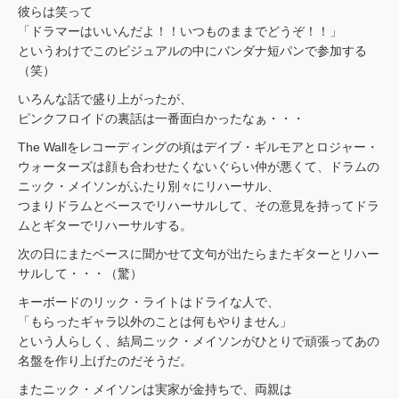
彼らは笑って
「ドラマーはいいんだよ！！いつものままでどうぞ！！」
というわけでこのビジュアルの中にバンダナ短パンで参加する
（笑）
いろんな話で盛り上がったが、
ピンクフロイドの裏話は一番面白かったなぁ・・・
The Wallをレコーディングの頃はデイブ・ギルモアとロジャー・
ウォーターズは顔も合わせたくないぐらい仲が悪くて、ドラムの
ニック・メイソンがふたり別々にリハーサル、
つまりドラムとベースでリハーサルして、その意見を持ってドラ
ムとギターでリハーサルする。
次の日にまたベースに聞かせて文句が出たらまたギターとリハー
サルして・・・（驚）
キーボードのリック・ライトはドライな人で、
「もらったギャラ以外のことは何もやりません」
という人らしく、結局ニック・メイソンがひとりで頑張ってあの
名盤を作り上げたのだそうだ。
またニック・メイソンは実家が金持ちで、両親は