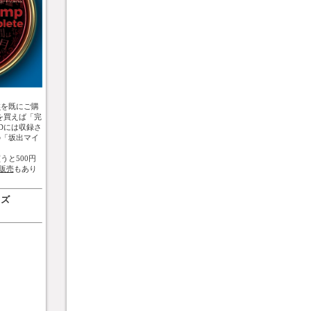
盤
を既にご購
を買えば「完
Dには収録さ
の「坂出マイ
うと500円
販売
もあり
ッズ