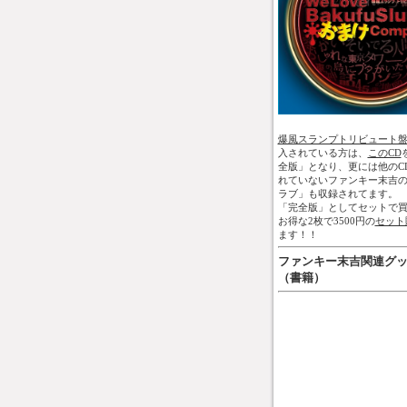
爆風スランプトリビュート
入されている方は、
このCD
全版」となり、更には他のC
れていないファンキー末吉
ラブ」も収録されてます。
「完全版」としてセットで買
お得な2枚で3500円の
セット
ます！！
ファンキー末吉関連グ
（書籍）