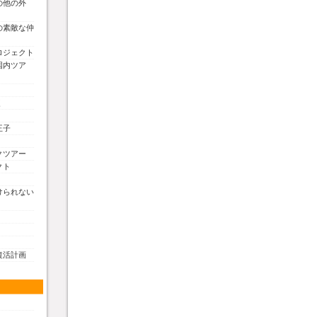
の他の外
の素敵な仲
ロジェクト
国内ツア
く
王子
クツアー
クト
けられない
復活計画