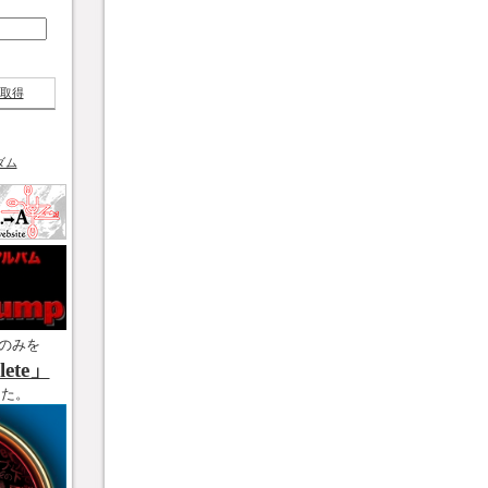
取得
ダム
のみを
ete」
した。