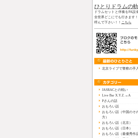
ひとりドラムの
ドラムセットと伴奏をPA設
全世界どこにでも行きます
呼んで下さい！！
こちら
北京ライブで警察の手
JASRACとの戦い
Live Bar X.Y.Z.→A
Pさんの話
おもろい話
おもろい話（中国のそ
方）
おもろい話（北京）
おもろい話（日本）
おもろい話（最優秀作