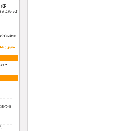
軌跡
備さえあれば
！！
入れ？
の他の地
品）