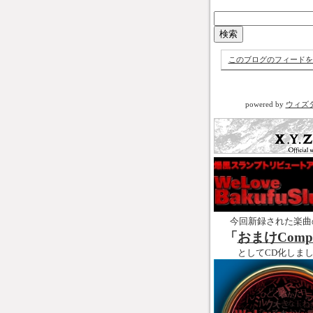
このブログのフィードを
powered by
ウィズ
今回新録された楽曲
「
おまけCompl
としてCD化しま