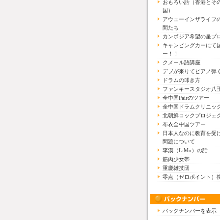
おもろい話（香港とそ
国）
アウェーインザライフ
間たち
カンボジア希望の星プ
キャンピングカーにて
ー！！
クメール語講座
デブが来りてピアノ弾
ドラムの叩き方
ファンキースタジオ八
全中国Pairのツアー
全中国ドラムクリニッ
北朝鮮ロックプロジェ
布衣全中国ツアー
日本人なのに教育を受
問題について
李漠（LiMo）の話
筋肉少女帯
重慶雑技団
零点（ゼロポイント）
バックナンバーを表示