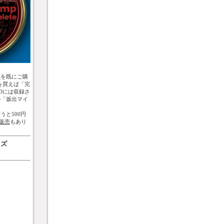
盤
を既にご購
を買えば「完
Dには収録さ
の「坂出マイ
うと500円
販売
もあり
ッズ