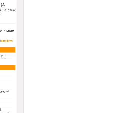
軌跡
備さえあれば
！！
入れ？
の他の地
品）