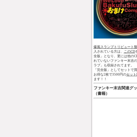
爆風スランプトリビュート
入されている方は、
このCD
全版」となり、更には他のC
れていないファンキー末吉
ラブ」も収録されてます。
「完全版」としてセットで買
お得な2枚で3500円の
セット
ます！！
ファンキー末吉関連グ
（書籍）