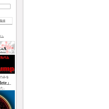
取得
ダム
のみを
ete」
した。