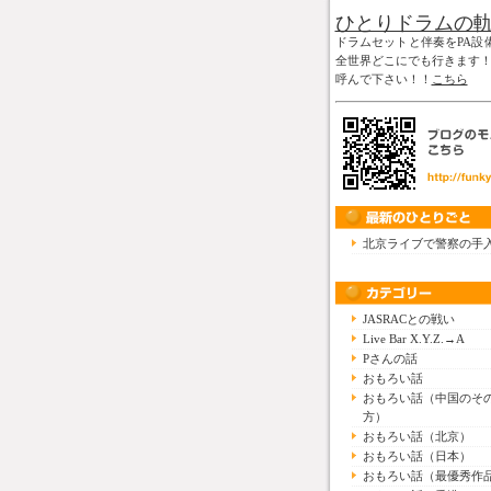
ひとりドラムの
ドラムセットと伴奏をPA設
全世界どこにでも行きます
呼んで下さい！！
こちら
北京ライブで警察の手
JASRACとの戦い
Live Bar X.Y.Z.→A
Pさんの話
おもろい話
おもろい話（中国のそ
方）
おもろい話（北京）
おもろい話（日本）
おもろい話（最優秀作