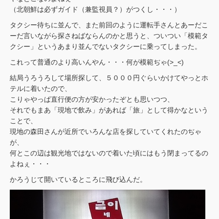
（北朝鮮は必ずガイド（兼監視員？）がつくし・・・）
タクシー待ちに並んで、また前回のように運転手さんとあーだこ
ーだ言いながら探さねばならんのかと思うと、ついつい「模範タ
クシー」というあまり並んでないタクシーに乗ってしまった。
これって普通のより高いんやん・・・何が模範ぢゃ(>_<)
結局うろうろして場所探して、５０００円ぐらいかけてやっとホ
テルに着いたので、
こりゃやっぱ直行便の方が安かったぞとも思いつつ、
それでもまあ「現地で飲み」があれば「旅」として得かなという
ことで、
現地の森田さんが近所でいろんな店を探していてくれたのぢゃ
が、
何とこの辺は観光地ではないので着いた頃にはもう閉まってるの
よねぇ・・・
かろうじて開いているところに飛び込んだ。