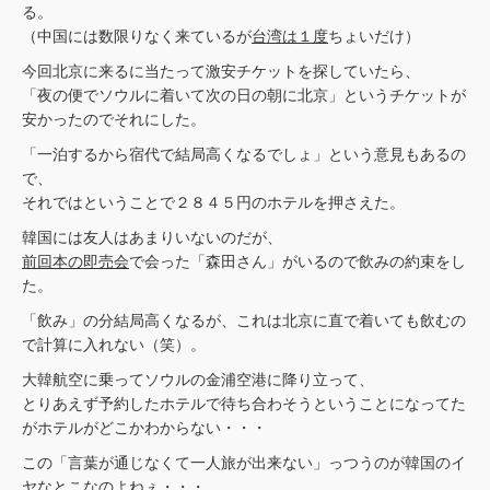
る。
（中国には数限りなく来ているが
台湾は１度
ちょいだけ）
今回北京に来るに当たって激安チケットを探していたら、
「夜の便でソウルに着いて次の日の朝に北京」というチケットが
安かったのでそれにした。
「一泊するから宿代で結局高くなるでしょ」という意見もあるの
で、
それではということで２８４５円のホテルを押さえた。
韓国には友人はあまりいないのだが、
前回本の即売会
で会った「森田さん」がいるので飲みの約束をし
た。
「飲み」の分結局高くなるが、これは北京に直で着いても飲むの
で計算に入れない（笑）。
大韓航空に乗ってソウルの金浦空港に降り立って、
とりあえず予約したホテルで待ち合わそうということになってた
がホテルがどこかわからない・・・
この「言葉が通じなくて一人旅が出来ない」っつうのが韓国のイ
ヤなとこなのよねぇ・・・