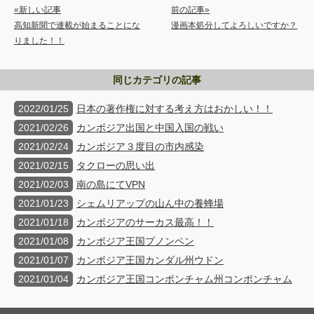
«新しい記事
前の記事»
高知新聞で連載が始まることにな
漫画本処分してよろしいですか？
りました！！
同じカテゴリの記事
2022/01/25
日本の著作権に対する考え方はおかしい！！
2021/02/26
カンボジア出国と中国入国の戦い
2021/02/24
カンボジア３度目の市内感染
2021/02/15
タクローの思い出
2021/02/03
南の島にてVPN
2021/01/23
シェムリアップの山ん中の養蜂場
2021/01/18
カンボジアのサーカス最高！！
2021/01/08
カンボジア王国プノンペン
2021/01/07
カンボジア王国カンダル州ウドン
2021/01/04
カンボジア王国コンポンチャム州コンポンチャム