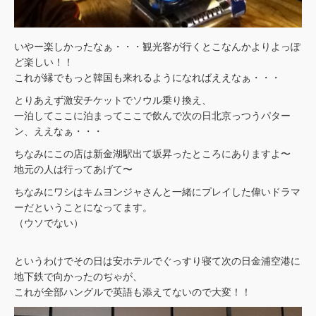
いやー楽しかったなぁ・・・観光客が行くとこなんかよりよっぽ
ど楽しい！！
これが縁でもっと韓国も来れるようになればええなぁ・・・
とりあえず激安チケットでソウル乗り換え、
一泊してここに泊まってここで飲んで次の日北京っつうパター
ン、ええなぁ・・・
ちなみにこの店は新金湖駅出て坂昇ったところにありますよ〜
地元の人は行ってあげて〜
ちなみにワシはキムヨンジャさんと一緒にプレイした偉いドラマ
ーだということになってます。
（ウソでない）
というわけでその日は安ホテルでぐっすり寝て次の日金浦空港に
地下鉄で向かったのぢゃが、
これが全部ハングルで英語も添えてないので大変！！