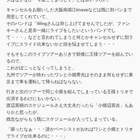
キャンセルをお願いした大阪南堀江knaveなどは既に対バンまで
用意してくれていて、
そのバンドは「Wingさんは存じ上げてませんでしたが、ファン
キーさんと是非一緒にライブをしたいというバンドでし
て・・・」などと言われてしまうと何とかキャンセルせずに別ラ
イブにスライド出来ないかと頭を悩ませてしまう・・・
そもそもこのライブツアーありきで前後に王様ツアーを組んでい
るので、
これがぽこっとなくってしまうと、
九州でツアーが終わったワシと小畑秀光はそのまま何もせずに東
京まで車を運転して帰らねばならない。
行きと次のツアーで同じ小屋を組んでしまっている王様トリオで
出演するわけにもいかない。
渡辺英樹のスケジュールさえ大丈夫だったら「小畑辺英吉」もあ
りかと思ったが、
残念ながらもう既にスケジュールが入ってしまっている。
「困ったなぁ・・・誰かベーシストがおればワシと小畑とトリオ
でライブが出来るのに・・・」