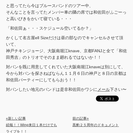
と思ってたら今はブルースバンドのツアー中、
そんなことを言ってたメンバー車の隣の席では和佐田がふごーっ
と高いびきをかいて寝ている・・・
「和佐田ぁ・・・スケジュール空いてるか？」
かくして名古屋ell Sizeだけは昼の部なのでキャンセルさせて頂
いて、
神戸チキンジョージ、大阪南堀江knave、京都FANJと全て「和佐
田秀吉」のトリオでそのまま廻れるではないか！！
対バンを既に用意してくれていた大阪南堀江knaveは別にして、
今から対バンを探さねばならん１１月６日の神戸と８日の京都は
和佐田パーティーにしてもらおう！！
対バンしたい地元のバンドは是非和佐田かワシに
メール
下さい〜
«新しい記事
前の記事»
続報！！Wing来日１本だけでも
黒豹２５周年のドキュメント
ライブを！！