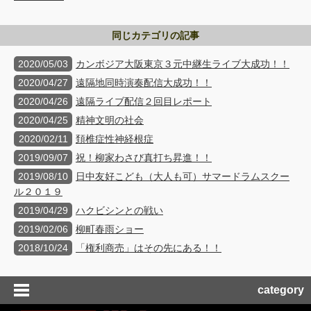
同じカテゴリの記事
2020/05/03
カンボジア大阪東京３元中継生ライブ大成功！！
2020/04/27
遠隔地同時演奏配信大成功！！
2020/04/26
遠隔ライブ配信２回目レポート
2020/04/25
精神文明の社会
2020/02/11
頚椎症性神経根症
2019/09/07
祝！柳家わさび真打ち昇進！！
2019/08/10
日中友好こども（大人も可）サマードラムスクー
ル２０１９
2019/04/29
ハクビシンとの戦い
2019/02/06
柳町春雨ショー
2018/10/24
「権利商売」はその先にある！！
category