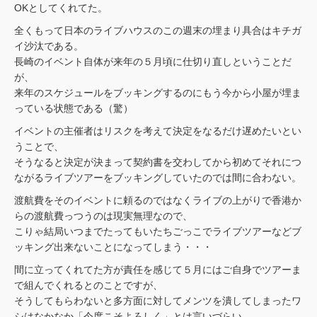
OKとしてくれてた。
全くもって日本のライブハウスのこの週末の埋まり具合はキチガ
イ沙汰である。
長崎のイベント自体が来年の５月頃に仕切り直しということだ
が、
来年のスケジュールをブッキングするのにもう今から小屋が埋ま
っている状態である（驚）
イベントの主催者はリスクを考えて決定をなるだけ遅めたいとい
うことで、
そうなると決定が決まって契約書を交わしてから初めてそれにつ
ながるライブツアーをブッキングしていたのでは間に合わない。
渡航費をそのイベントに頼るのではなくライブの上がりで香港か
らの渡航費っつうのは現実無理なので、
こりゃ結局いつまでたってもいたちごっこでライブツアーなどブ
ッキング出来ないことになってしまう・・・
間に立ってくれてた方が責任を感じて５月にはご自身でツアーま
で組んでくれるとのことですが、
そうしてもらわないと多方面に対してメンツを潰してしまったワ
シはなかなか「今度こそよろしく」とは言いづらい。