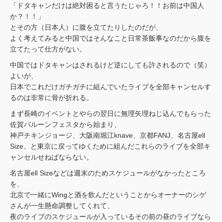
「ドタキャンだけは絶対困ると言うたじゃろ！！お前は中国人
か？！！」
とその方（日本人）に腹を立てたりしたのだが、
よく考えてみると中国ではそんなこと日常茶飯事なのだから腹を
立てたって仕方がない。
中国ではドタキャンはされるけど逆にしても許されるので（笑）
よいが、
日本でこれだけガチガチに組んでいたライブを全部キャンセルす
るのは非常に骨が折れる。
まず長崎のイベントとやらの翌日に無理矢理ねじ込んでもらった
佐賀バルーンフェスタから始まり、
神戸チキンジョージ、大阪南堀江knave、京都FANJ、名古屋ell
Size、と東京に戻ってゆくために組んだこれらのライブを全部キ
ャンセルせねばならない。
名古屋ell Sizeなどは週末のためスケジュールがなかったところ
を、
北京で一緒にWingと酒を飲んだということからオーナーのシゲ
さんが一生懸命調整してくれて、
夜のライブのスケジュールが入っているその前の昼のライブなら