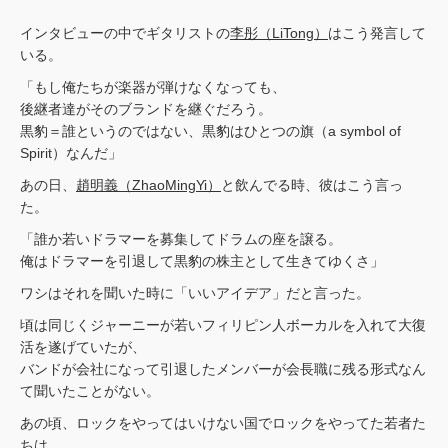
インタビューの中でギタリストの
李彤（LiTong）
はこう発言して
いる。
「もし俺たちが楽器が弾けなくなっても、
後継者達がそのブランドを継ぐだろう。
黒豹＝誰というのではない、黒豹はひとつの旗（a symbol of
Spirit）なんだ」
あの日、
趙明義（ZhaoMingYi）
と飲んでる時、彼はこう言っ
た。
「誰か若いドラマーを募集してドラムの座を譲る。
俺はドラマーを引退して黒豹の株主として生きてゆくさ」
ワシはそれを聞いた時に「いいアイデア」だと言った。
頃は同じくジャーニーが若いフィリピン人ボーカルを入れて大復
活を遂げていたが、
バンドが会社になって引退したメンバーが会長職に残る形式なん
て聞いたことがない。
あの頃、ロックをやってはいけない国でロックをやってた若者た
ちは、