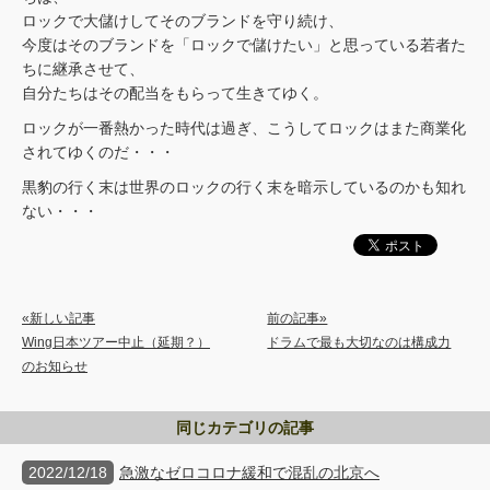
ロックで大儲けしてそのブランドを守り続け、
今度はそのブランドを「ロックで儲けたい」と思っている若者た
ちに継承させて、
自分たちはその配当をもらって生きてゆく。
ロックが一番熱かった時代は過ぎ、こうしてロックはまた商業化
されてゆくのだ・・・
黒豹の行く末は世界のロックの行く末を暗示しているのかも知れ
ない・・・
«新しい記事
前の記事»
Wing日本ツアー中止（延期？）
ドラムで最も大切なのは構成力
のお知らせ
同じカテゴリの記事
2022/12/18
急激なゼロコロナ緩和で混乱の北京へ