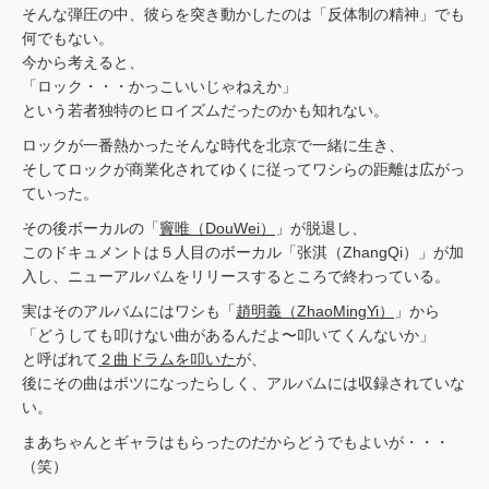
そんな弾圧の中、彼らを突き動かしたのは「反体制の精神」でも
何でもない。
今から考えると、
「ロック・・・かっこいいじゃねえか」
という若者独特のヒロイズムだったのかも知れない。
ロックが一番熱かったそんな時代を北京で一緒に生き、
そしてロックが商業化されてゆくに従ってワシらの距離は広がっ
ていった。
その後ボーカルの「
竇唯（DouWei）
」が脱退し、
このドキュメントは５人目のボーカル「张淇（ZhangQi）」が加
入し、ニューアルバムをリリースするところで終わっている。
実はそのアルバムにはワシも「
趙明義（ZhaoMingYi）
」から
「どうしても叩けない曲があるんだよ〜叩いてくんないか」
と呼ばれて
２曲ドラムを叩いた
が、
後にその曲はボツになったらしく、アルバムには収録されていな
い。
まあちゃんとギャラはもらったのだからどうでもよいが・・・
（笑）