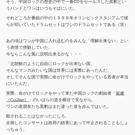
そう、中国ロックの歴史の中で一番CDをセールスした黒豹とい
うバンドとワシはいつもそばにいた。
それどころか番組の中の１９９８年オリンピックスタジアムで彼
らが叩いていたドラムセットはワシのドラムセットである（笑）
あの頃はワシが中国に入れ込むのをみんな「理解出来ない」とい
う表情で傍観していた。
今ならこんな風に説明出来るかな・・・
「北朝鮮のように自由にロックが出来ない国、
そんなマンガみたいな国は世界には実際にあったんだ。
そしてそんな国で実際に命がけでロックをやっている若者が本当
にいたんだ」
実際、命がけでロックをやって来た中国ロックの創始者「
崔健
（CuiJian）
」のいばらの道を横目で見ながら、
ワシの老朋友たち黒豹はまた違った道を歩んではいた。
殺されることはなかったにしろ、
企画したコンサートは政府の妨害にあって中止されることもしょ
っちゅう。