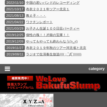
2022/11/10
中国の若いバンドのレコーディング
2021/10/17
布衣２０２１年ツアー北京１
2021/08/13
教え子・・・
2021/04/22
ワクチンレポート
2021/03/29
お子さん生誕１００日目パーティー
2019/12/25
個性の塊！！才能の宝庫！！
2019/12/09
やってもやっても終わらなう(>_<)
2019/11/27
布衣２０１９年秋のツアー河北省と北京
2019/08/11
ラジオで生演奏生放送((((；ﾟДﾟ)))))))
category