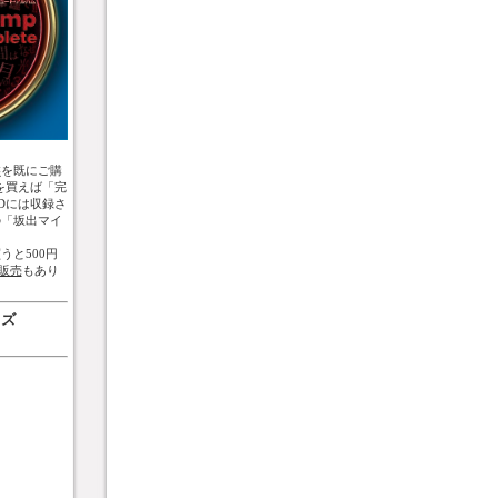
盤
を既にご購
を買えば「完
Dには収録さ
の「坂出マイ
うと500円
販売
もあり
ッズ