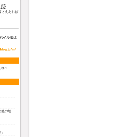
軌跡
備さえあれば
！！
入れ？
の他の地
品）