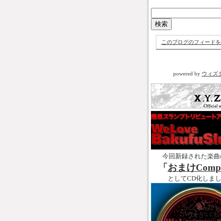
このブログのフィードを
powered by
ウィズ
今回新録された楽曲
「
おまけCompl
としてCD化しま