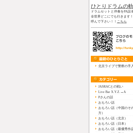
ひとりドラムの
ドラムセットと伴奏をPA設
全世界どこにでも行きます
呼んで下さい！！
こちら
北京ライブで警察の手
JASRACとの戦い
Live Bar X.Y.Z.→A
Pさんの話
おもろい話
おもろい話（中国のそ
方）
おもろい話（北京）
おもろい話（日本）
おもろい話（最優秀作