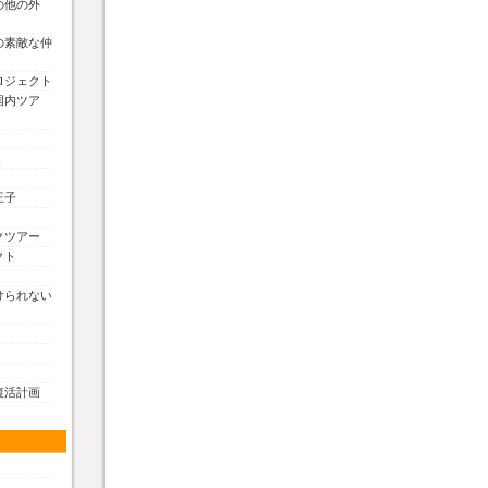
の他の外
の素敵な仲
ロジェクト
国内ツア
く
王子
クツアー
クト
けられない
復活計画