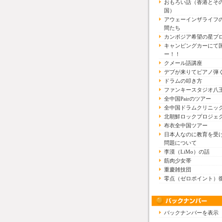
おもろい話（香港とそ
国）
アウェーインザライフ
間たち
カンボジア希望の星プ
キャンピングカーにて
ー！！
クメール語講座
デブが来りてピアノ弾
ドラムの叩き方
ファンキースタジオ八
全中国Pairのツアー
全中国ドラムクリニッ
北朝鮮ロックプロジェ
布衣全中国ツアー
日本人なのに教育を受
問題について
李漠（LiMo）の話
筋肉少女帯
重慶雑技団
零点（ゼロポイント）
バックナンバーを表示