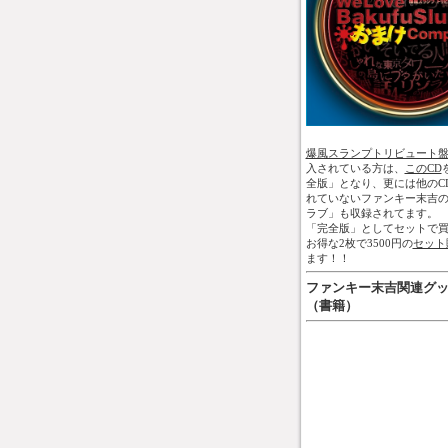
爆風スランプトリビュート
入されている方は、
このCD
全版」となり、更には他のC
れていないファンキー末吉
ラブ」も収録されてます。
「完全版」としてセットで買
お得な2枚で3500円の
セット
ます！！
ファンキー末吉関連グ
（書籍）