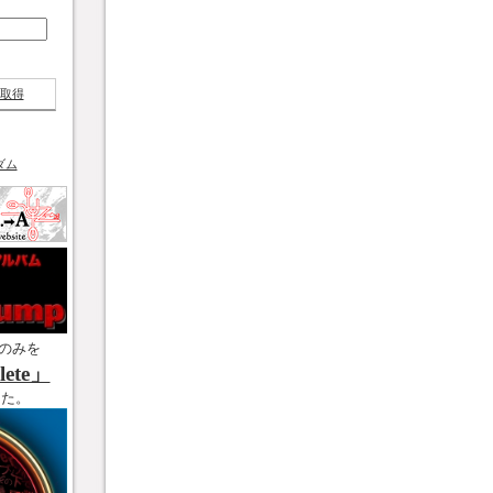
取得
ダム
のみを
ete」
した。