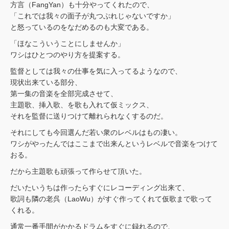
方言（FangYan）も十分やってくれたので、
「これでは我々の面子が丸つぶれじゃないですか」
と怒っているのをなだめるのも大変である。
「ほなこういうことにしませんか」
ワシはひとつのやり方を提案する。
監督としては我々の仕事を気に入ってるようなので、
現状出来ている部分、
第一集の音楽を全部完成させて、
主題歌、挿入歌、を歌も入れて仮ミックス、
それを監督に送りつけて離れられなくするのだ。
それにしても今回選んだ若い衆のレベルはもの凄い。
ワシがやったんではここまで出来んというレベルで音楽をつけて
おる。
だから主題歌も頑張って作らせて頂いた。
だいたいうちは作ったらすぐにレコーディング出来て、
歌詞も隣の老呉（LaoWu）がすぐ作ってくれて仮歌まで歌って
くれる。
通常一番手間がかかるドラムをすぐに録れるので、