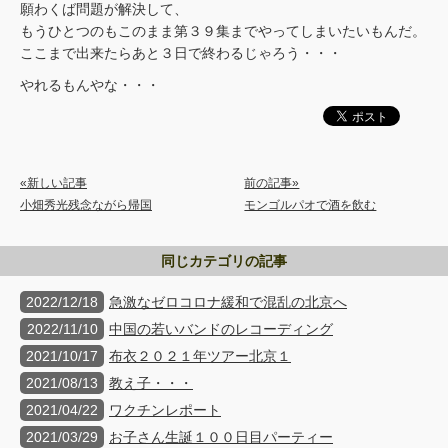
願わくば問題が解決して、
もうひとつのもこのまま第３９集までやってしまいたいもんだ。
ここまで出来たらあと３日で終わるじゃろう・・・
やれるもんやな・・・
«新しい記事
前の記事»
小畑秀光残念ながら帰国
モンゴルパオで酒を飲む
同じカテゴリの記事
2022/12/18
急激なゼロコロナ緩和で混乱の北京へ
2022/11/10
中国の若いバンドのレコーディング
2021/10/17
布衣２０２１年ツアー北京１
2021/08/13
教え子・・・
2021/04/22
ワクチンレポート
2021/03/29
お子さん生誕１００日目パーティー