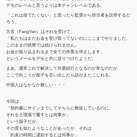
デモのレベルと言うよりは本チャンレベルである。
「これは捨てたくない」と思ったら監督から担当者を説得するだ
ろう。
方言（FangYan）はそれを受けて、
「私たちはまだお金を受け取ってないのにここまでやりました。
このままの状態では続けられません。
お金が振り込まれるまで全ての作業を停止します」
というメールをデモと共に送りつけたようだ。
まあ、通常これで解決して作業続行となるのが常なのだが、
ここで向こうが面子を言い出したら話がまたこじれる。
中国人はなかなか難しい・・・
今回は
「契約書にサインまでしてそちらに郵送しているのに、
それを土壇場で覆すとは何事か」
という面子だが、
その昔も似たようなことがあったが、それは
「約束の時間に遅刻するとは何事か」