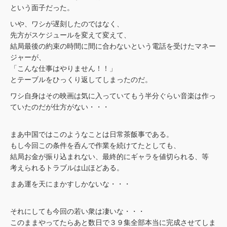
という面子だった。
いや、ワシが遅刻したのではなく、
先方がスケジュールを変えて変えて、
結局最後の約束の時間に間に合わないという電話を受けたマネー
ジャーが、
「こんな仕事はやりません！！」
とテーブルをひっくり返してしまったのだ。
ワシ自身はその映画は気に入っていてもう半分ぐらい音楽は作っ
ていたのだが仕方がない・・・
まあ中国ではこのようなことは日常茶飯事である。
もし今回この条件を呑んで作業を続けてたとしても、
結局お金が振り込まれない、最終的にギャラを値切られる、等
考えられるトラブルは山ほどある。
まあ運を天にまかすしかないな・・・
それにしても今回の若い衆は凄いな・・・
このままやってたらあと数日で３９集全部本当に完成させてしま