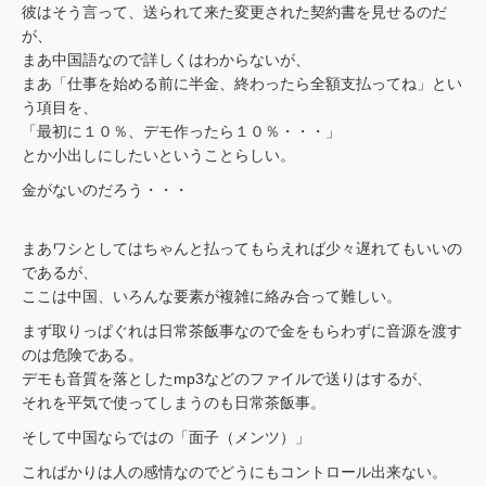
彼はそう言って、送られて来た変更された契約書を見せるのだ
が、
まあ中国語なので詳しくはわからないが、
まあ「仕事を始める前に半金、終わったら全額支払ってね」とい
う項目を、
「最初に１０％、デモ作ったら１０％・・・」
とか小出しにしたいということらしい。
金がないのだろう・・・
まあワシとしてはちゃんと払ってもらえれば少々遅れてもいいの
であるが、
ここは中国、いろんな要素が複雑に絡み合って難しい。
まず取りっぱぐれは日常茶飯事なので金をもらわずに音源を渡す
のは危険である。
デモも音質を落としたmp3などのファイルで送りはするが、
それを平気で使ってしまうのも日常茶飯事。
そして中国ならではの「面子（メンツ）」
こればかりは人の感情なのでどうにもコントロール出来ない。