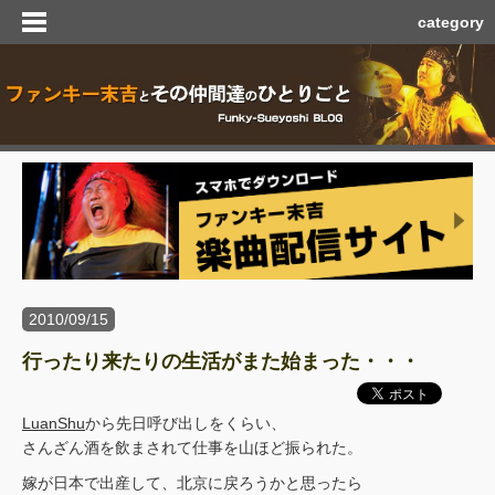
category
2010/09/15
行ったり来たりの生活がまた始まった・・・
LuanShu
から先日呼び出しをくらい、
さんざん酒を飲まされて仕事を山ほど振られた。
嫁が日本で出産して、北京に戻ろうかと思ったら