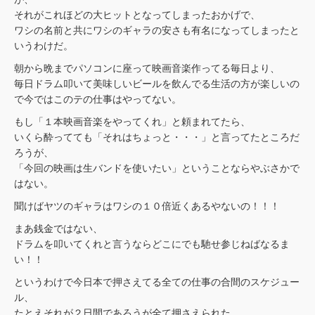
それがこれほどの大ヒットとなってしまったおかげで、
ワシの名前と共にワシのギャラの安さも有名になってしまったと
いうわけだ。
朝から晩までパソコンに座って映画音楽作ってる毎日より、
毎日ドラム叩いて美味しいビールを飲んでる生活の方が楽しいの
で今ではこのテの仕事はやってない。
もし「１本映画音楽をやってくれ」と頼まれてたら、
いくら酔ってても「それはちょっと・・・」と言ってたところだ
ろうが、
「今回の映画は生バンドを使いたい」ということならやぶさかで
はない。
聞けばヤツのギャラはワシの１０倍近くあるやないの！！！
まあ銭金ではない、
ドラムを叩いてくれと言うならどこにでも馳せ参じねばなるま
い！！
というわけで今日本で押さえてる全ての仕事の合間のスケジュー
ル、
たとえそれが２日間であろうが全て押さえられた。