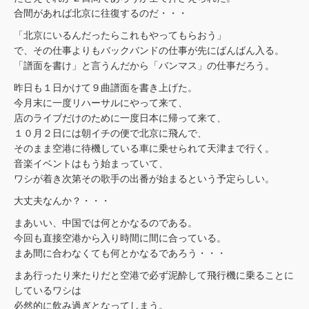
合間があれば北京に往復するのだ・・・
「北京にいるんだったらこれもやってもらおう」
で、その仕事よりもバックバンドの仕事が先にばんばん入る。
「譜面を書け」と言うんだから「バンマス」の仕事だろう。
昨日も１日かけて９曲譜面を書き上げた。
今月末に一度リハーサルにやって来て、
店のライブだけのために一度日本に帰って来て、
１０月２日には朝イチの便で北京に飛んで、
そのまま空港に待機している車に乗せられて天津まで行く。
音楽イベントはもう始まっていて、
ワシが着き次第その歌手の出番が始まるという予定らしい。
大丈夫なんか？・・・
まあいい、中国では何とかなるのである。
今回も直接空港から入り時間に間に合っている。
まあ間に合わなくても何とかなるであろう・・・
まあ行ったり来たりだと空港で必ず泥酔して飛行機に乗ることに
しているワシは
必然的に飲み過ぎとなってしまう。