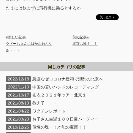
たまには飲まずに飛行機に乗るとするか・・・
«新しい記事
前の記事»
クドーちゃんにはかなわんな
北京も蜂！！！
あ・・・
同じカテゴリの記事
2022/12/18
急激なゼロコロナ緩和で混乱の北京へ
2022/11/10
中国の若いバンドのレコーディング
2021/10/17
布衣２０２１年ツアー北京１
2021/08/13
教え子・・・
2021/04/22
ワクチンレポート
2021/03/29
お子さん生誕１００日目パーティー
2019/12/25
個性の塊！！才能の宝庫！！