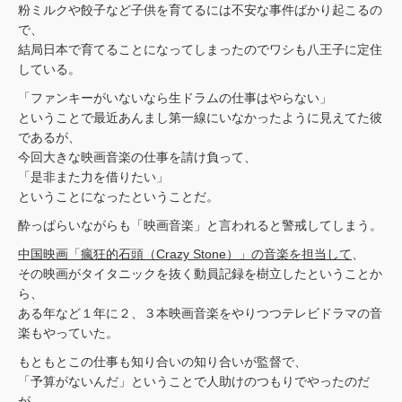
粉ミルクや餃子など子供を育てるには不安な事件ばかり起こるの
で、
結局日本で育てることになってしまったのでワシも八王子に定住
している。
「ファンキーがいないなら生ドラムの仕事はやらない」
ということで最近あんまし第一線にいなかったように見えてた彼
であるが、
今回大きな映画音楽の仕事を請け負って、
「是非また力を借りたい」
ということになったということだ。
酔っぱらいながらも「映画音楽」と言われると警戒してしまう。
中国映画「瘋狂的石頭（Crazy Stone）」の音楽を担当して
、
その映画がタイタニックを抜く動員記録を樹立したということか
ら、
ある年など１年に２、３本映画音楽をやりつつテレビドラマの音
楽もやっていた。
もともとこの仕事も知り合いの知り合いが監督で、
「予算がないんだ」ということで人助けのつもりでやったのだ
が、