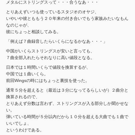
メタルにストリングスって・・・合うなあ・・・
とりあえずいつも使っているスタジオのオヤジ、
いやいや彼とももう２０年来の付き合いでもう家族みたいなもん
なのじゃが、
彼にちょっと相談してみる。
「例えば７曲録音したらいくらになるかなあ・・・」
中国がいくらストリングスが安いと言っても、
７曲全部入れたらそれなりに高い値段となる。
日本では１時間いくらで値段を換算するが、
中国では１曲いくら。
前回Wingsの時にはちょっと裏技を使った。
通常５分を超えると（最近は３分になってるらしいが）２曲分と
換算されるので、
とりあえず分数は言わず、ストリングスが入る部分しか聞かせな
い。
弾いている時間が５分以内だから１０分を超える大曲でも１曲で
いいでしょ、
というわけである。