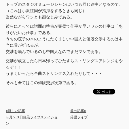
トップのスタジオミュージシャンはいつも同じ連中となるので、
（これは小沢征爾が指揮をするときも同じ）
当然ながらワシとも顔なじみである。
彼らにとっては譜面の準備が完璧で仕事が早いワシの仕事は「あ
りがたいお仕事」である。
うちの院子の木のようにたくましい中国人と値段交渉するのは本
当に骨が折れるが、
交渉を頼んでいるのも中国人なのでまだマシである。
交渉が成立したら日本帰ってひたすらストリングスアレンジをや
るぞ！！
うまくいったら全曲ストリングス入れたりして・・・
それも全てはこの値段交渉次第である。
«新しい記事
前の記事»
８月２３日目黒ライブステイショ
落語ライブ
ン