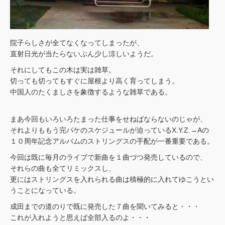
院子らしさが全てなくなってしまったが、
直射日光が当たらないぶん少し涼しいようだ。
それにしてもこの木は実は雑草。
切っても切ってもすぐに屋根より高く育ってしまう。
中国人のたくましさを象徴するような雑草である。
まあ今回もいろいろたまった仕事をせねばならないのじゃが、
それよりももう完パケのスケジュールが迫っているX.Y.Z.→Aの
１０周年記念アルバムのストリングスの手配が一番重要である。
今回は既に毎月のライブで新曲を１曲づつ発売しているので、
それらの曲も全てリミックスし、
更にはストリングスを入れられる曲は積極的に入れてゆこうとい
うことになっている。
成田までの道のりで既に発売した７曲を聞いてみると・・・
これが入れようと思えば全部入るのよ・・・