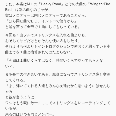
また、本当はM１の「Heavy Road」とその大曲の「Wings〜Fire
Bird」は別の曲なのじゃが、
実はメロディーは同じメロディーであることから、
「ほら同じ曲でしょ。イントロで使うから」
と嘘を言って全部で１曲にしてもらっている。
今回も１曲フルでストリングスを入れる曲よりも、
おそらくサビだけとかそんな使い方をしたり、
それよりも何よりもイントロダクションで使おうと思っている小
曲までを１曲と換算されてはたまらない。
「今回は１曲いくらではなく、時間いくらでやってもらえな
い？」
まあ長年の付き合いである。親身になってストリングス隊と交渉
してくれる。
「ま、弾いてくれる人達もみんな友達だから悪いようにはせんじ
ゃろ」
と彼が言うように、
ワシはもう既に数十曲ここでストリングスをレコーディングして
いるが、
来るのはいつも同じメンバー。