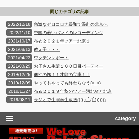
同じカテゴリの記事
2022/12/18
急激なゼロコロナ緩和で混乱の北京へ
2022/11/10
中国の若いバンドのレコーディング
2021/10/17
布衣２０２１年ツアー北京１
2021/08/13
教え子・・・
2021/04/22
ワクチンレポート
2021/03/29
お子さん生誕１００日目パーティー
2019/12/25
個性の塊！！才能の宝庫！！
2019/12/09
やってもやっても終わらなう(>_<)
2019/11/27
布衣２０１９年秋のツアー河北省と北京
2019/08/11
ラジオで生演奏生放送((((；ﾟДﾟ)))))))
category