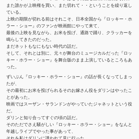
また誰かが上映権を買い、また切れて・・ということを繰り返し
ている。
上映の期限が切れる前はそれこそ、日本全国から『ロッキー・ホ
ラー・ショー』のファンが映画館にやって来て、
最後の上映を見ながら、お米を投げ、通路で踊り、クラッカーを
鳴らしてきたのだった。
まだネットもなにもない時代の話だ。
そして、それとは別に、元々が舞台のミュージカルだった『ロッ
キー・ホラー・ショー』を舞台版のまま上演しているところもあ
った。
ずいぶん『ロッキー・ホラー・ショー』の話が長くなってしまっ
たが、
その最初にお米を投げられるそのお嫁さん役をダリンはやったこ
とがあった。
映画ではスーザン・サランドンがやっていたジャネットという役
だ。
ダリンと知り合ってすぐの頃の話だ。
そのただでさえ騒がしい『ロッキー・ホラー・ショー』をなんと
年越しライブでやった事があって、
それを私はダリンに誘われて見に行った。