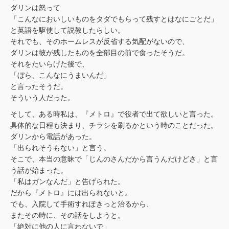
ダリンは怒って
「こんなにおいしいものをタダでもらって残すとはなにごとだ」
と英語を駆使して説教したらしい。
それでも、そのホームレスが反省する気配がないので、
ダリンは彼が残したものを全部目の前で食ったそうだ。
それをたいらげた後で、
「ぼら、こんなにうまいんだ」
と言ったそうだ。
そういう人だった。
そして、ある時私は、『メトロ』で役者で出て欲しいと言った。
具体的な日程も決まり、チラシを刷るかという時のことだった。
ダリンから電話があった。
「出られそうもない」と言う。
そこで、本当の意昧で「じんのさんだから言うんだけどさ」と言
う話が始まった。
「私はガンなんだ」と告げられた。
だから『メトロ』には出られないと。
でも、入院して手術すれぽきっと治るから、
またその時に、その話をしようと。
「絶対に他の人に言わないで」