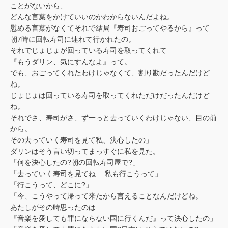
ことがないから、
どんな言葉をかけていいのかわからないんだよね。
慰める言葉がなくてそれで結局『寿司おごってやるから』って
朝7時に回転寿司に連れて行かれたの。
それでじょじょが回っている寿司を取ってくれて
『もうダリン、気にすんなよ』って。
でも、おごってくれたわけじゃなくて、割り勘だったんだけど
ね。
じょじょは回っている寿司を取ってくれただけだったんだけど
ね。
それでさ、寿司がさ、ず一っと去っていくわけじゃない、目の前
から。
その去っていく寿司を見て私、決心したの」
ダリンはそう言い切ってまっすぐに私を見た。
「何を決心したの?朝の回転寿司屋で?」
「去っていく寿司を見てね… 私も行こうって」
「行こうって、どこに?」
「今、こうやって帰って来たから言えることなんだけどね。
あたしがその時思ったのは
『音楽を愛しても罪にならない国に行くんだ』って決心したの」