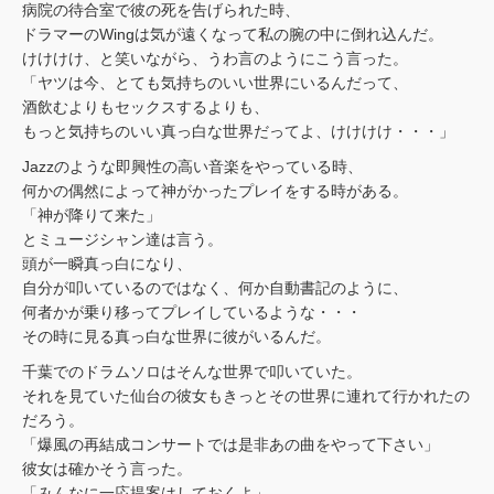
病院の待合室で彼の死を告げられた時、
ドラマーのWingは気が遠くなって私の腕の中に倒れ込んだ。
けけけけ、と笑いながら、うわ言のようにこう言った。
「ヤツは今、とても気持ちのいい世界にいるんだって、
酒飲むよりもセックスするよりも、
もっと気持ちのいい真っ白な世界だってよ、けけけけ・・・」
Jazzのような即興性の高い音楽をやっている時、
何かの偶然によって神がかったプレイをする時がある。
「神が降りて来た」
とミュージシャン達は言う。
頭が一瞬真っ白になり、
自分が叩いているのではなく、何か自動書記のように、
何者かが乗り移ってプレイしているような・・・
その時に見る真っ白な世界に彼がいるんだ。
千葉でのドラムソロはそんな世界で叩いていた。
それを見ていた仙台の彼女もきっとその世界に連れて行かれたの
だろう。
「爆風の再結成コンサートでは是非あの曲をやって下さい」
彼女は確かそう言った。
「みんなに一応提案はしておくよ」