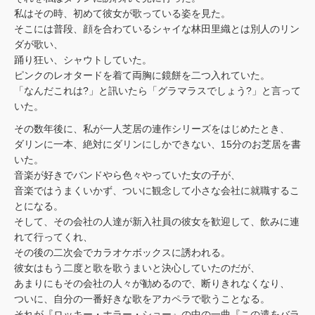
私はその時、初めて彼女が歌っている姿を見た。
そこには普段、顔を合わているシャイな林田里織とは別人のリン
ダが歌い、
踊り狂い、シャウトしていた。
ピンクのレオタードを着て両胸に鏡餅を二つ入れていた。
「なんだこれは?」と訊いたら「グラマラスでしょう?」と言って
いた。
その数年後に、私が一人芝居の連作シリーズをはじめたとき、
ダリンに一本、絶対にダリンにしかできない、15分のお芝居を書
いた。
音楽が好きでバンドやら色々やっていた女の子が、
音楽ではうまくいかず、ついに観念して小さな会社に就職するこ
とになる。
そして、その会社の人達が新入社員の彼女を歓迎して、飲みに連
れて行ってくれ、
その後の二次会でカラオケボックスに誘われる。
彼女はもう二度と歌を歌うまいと決心していたのだが、
あまりにもその会社の人々が勧めるので、断りきれなくなり、
ついに、自分の一番好きな歌をアカペラで歌うことなる。
それが『ロッキー・ホラー・ショー』の中の一曲『この遣をバラ