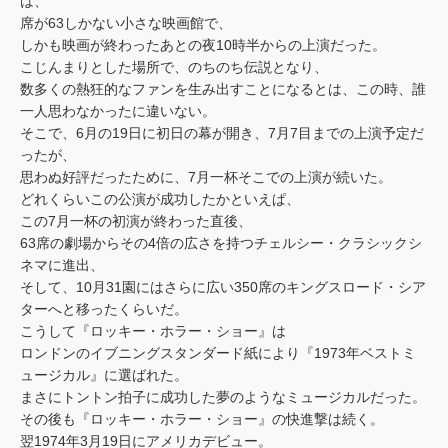
は、
席が63しかない小さな映画館で、
しかも映画が終わったあとの夜10時半からの上演だった。
こじんまりとした場所で、のちのち伝説となり、
数多くの熱狂的なファンを生み出すことになるとは、この時、誰
一人思わなかったに違いない。
そこで、6月の19日に初日の幕が開き、7月7目までの上演予定だ
ったが、
思わぬ好評だったために、7月一杯そこでの上演が続いた。
どれくらいこの公演が成功したかといえぱ、
この7月一杯の初演が終わった直後、
63席の劇場からその4倍の広さを持つチェルシー・クラシックシ
ネマに進出、
そして、10月31園にはさらに広い350席のキングスロード・シア
ターへと移ったくらいだ。
こうして『ロッキー・ホラー・ショー』は
ロンドンのイブニングスタンダード紙により『1973年ベストミ
ュージカル』に選ばれた。
まさにトントン拍子に成功した夢のようなミュージカルだった。
その後も『ロッキー・ホラー・ショー』の快進撃は続く。
翌1974年3月19日にアメリカデビュー。