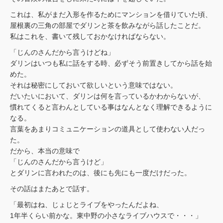
これは、私がまだ入形を作るためにマンションを借りていた頃、
屋根裏の三角の部屋でダリンと茶を飲みながら話したことだ。
私はこれを、書いて残しておかなければならない。
「じんのさんだから言うけどね」
ダリンはいつも私に話をする時、必ずそう前置きしてから話を始
めた。
それは秘密にしておいて欲しいという意味ではない。
だいたいにおいて、ダリンは何を言っているかわからないが、
慣れてくると言わんとしている事はなんとなく理解できるように
なる。
言葉をあまりコミュニケーションの道具として使わない人だっ
た。
だから、本当の意味で
「じんのさんだから言うけど」
とダリンに言われたのは、後にも先にも一度だけだった。
その話はまたあとで話す。
「最初はね、じょじとライブをやったんだよね、
1年半くらい前かな。東中野の小さなライブハウスで・・・」