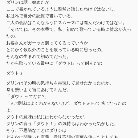
ダリンは話し始めたが、
ここで書かれているように整然と話したわけではないし、
私は私で自分の記憶で書いている。
二人の会話はこんなふうにスムーズには進んだわけではない。
「それでね、その本番で、私、初めて歌っている時に雑念が入っ
たの。
お客さんがガーッと襲ってくるっていうか、
とにかく歌以外のことを歌っている時に思ったの。
そんなの生まれて初めてだった。
だから歌っている最中に『ダウト!』って叫んだの」
ダウトォ!
ダリンはその時の気持ちを再現して見せたかったのか、
拳を勢いよく宙にあげて叫んだ。
「ダウト!ってなに?」
「ん?意味はよくわかんないけど、ダウトォ!って感じだったの
よ」
ダウトの意味は私にはわからなかったが、
ダリンの言う「ダウト！」の気持ちはわかった気がした。
そう、不思議なことにダリンは
どんなに間違った言葉、意味不明の言葉を使ったとしても、