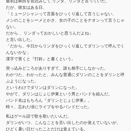
最初は林田を音読みして.リンダ、リンダと言っていた。
だが、彼女はある日、
「ミュージシャンって言葉をひっくり返して言うじゃない、
メシのことをシーメとかさ、女の子のことをナオンって言うじゃ
ない。
だから 、リンダっておかしいと思うんだよね」
と言い出した。
「だから、今日からリンダをひっくり返してダリンって呼んでく
んないかな」
漢字で害くと『打鈴』と書くという。
突っ込みどころがありすぎて、誰も相手にしなかった。
わかつた、わかったと、みんな普通にダリンのことをダリンと呼
ぶようになった。
というわけでダリンはダリンになった。
やがて、ダリンはじょじ伊東という男とバンドを組んだ。
バンド名はもちろん『ダリンとじょじ伊東』。
時々、忘れた頃にライブをやるバンドだった。
私はゲール語で歌を歌いたいんだ。
ダリンがいつ、こんなことを言い出したのか覚えていないが、
ひどく暑い日だったことだけは覚えている。