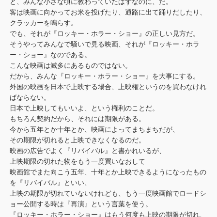
と、みんな小さな頃に教わっていたはずなのに、だ。
客は映画に向かってお米を投げたり、通路に出て踊りだしたり、
クラッカーを鳴らす。
でも、それが『ロッキー・ホラー・ショー』の正しい見方だ。
そうやってみんなで騒いで見る映画、それが『ロッキー・ホラ
ー・ショー』なのである。
こんな映画は滅多にあるものではない。
だから、みんな『ロッキー・ホラー・ショー』を大事にする。
外国の映画を日本で上映する場合、上映権というのを買わなけれ
ばならない。
日本で上映してもいいよ、という権利のことだ。
もちろん契約だから、それには期限がある。
今から五年とか十年とか、映画によってまちまちだが、
その期限が切れると上映できなくなるのだ。
映画の広告でよく『リバイバル』と書かれいるが、
上映期限の切れた物をもう一度買いなおして
映画館でまた向こう五年、十年とか上映できるようになったもの
を『リバイバル』といい、
上映の期限が切れていないけれども、もう一度映画館でロードシ
ョー公開する時は『再演』という言葉を使う。
『ロッキー・ホラー・ショー』はもう何度も上映の期限が切れ、