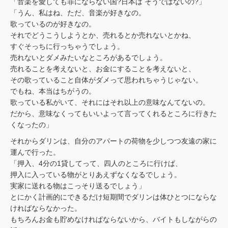
「音楽を愛しても罪にならない国?日本は そうではないの?」
「うん、私はね、ただ、音楽が好きなの。
歌っているのが好きなの。
それでどうこうしようとか、売れるとか売れないとかね、
すぐそっちに行っちゃうでしょう。
売れないとダメみたいなところがあるでしょう。
売れることを考えないと、お金にすることを考えないと、
その歌っていること自体がダメって思われちゃうじゃない。
でもね、本当はちがうの。
歌っている私がいて、それにはそれ以上の意味なんてないの。
だから、意味なくってもいいよって言ってくれるところに行きた
くなったの」
それからダリンは、自分のアパートの荷物を少しつつ友遠の家に
運んで行った。
「押入、4分の1貸してって、四人のところに行けば、
押入に入っている物がとりあえずなくなるでしょう。
実家に送れる物はこっそり送るでしょう」
とにかく計画的にできるだけ短期間でダリンは体ひとつにならな
ければならなかった。
もちろんお金も貯めなけれぱならないから、バイトもしながらの