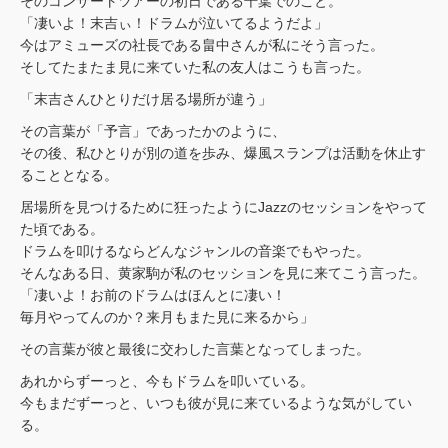
そのコンサートツアーの初日である千葉でのこと。
「凄いよ！末吉ぃ！ドラムが泣いてるようだよ」
今はアミューズの社長である畠中さんが私にそう言った。
そしてたまたま見に来ていた私の友人はこうも言った。
「末吉さんひとりだけ居る場所が違う」
その言葉が「予言」であったかのように、
その後、私ひとりが別の道を歩み、爆風スランプは活動を休止す
ることとなる。
居場所を見つけるために狂ったようにJazzのセッションをやって
た頃である。
ドラムを叩けるならどんなジャンルの音楽でもやった。
そんなある日、黄家駒が私のセッションを見に来てこう言った。
「凄いよ！お前のドラムはほんとに凄い！
毎月やってんのか？来月もまた見に来るから」
その言葉が彼と最後に交わした言葉となってしまった。
あれからずーっと、今もドラムを叩いている。
今もまだずーっと、いつも彼が見に来ているような気がしてい
る。