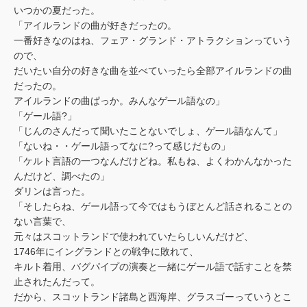
いつかの夏だった。
「アイルランドの曲が好きだったの。
一番好きなのはね、フェア・グランド・アトラクションっていう
ので、
だいたい自分の好きな曲を並べていったら全部アイルランドの曲
だったの。
アイルランドの曲ぱっか。みんなゲ一ル語なの」
「ゲール語?」
「じんのさんだって聞いたことないでしょ、ゲ一ル語なんて」
「ないね・・ゲール語ってなに?って感じだもの」
「ケルト言語の一つなんだけどね。私もね、よくわかんなかった
んだけど、調べたの」
ダリンは言った。
「そしたらね、ゲール語って今ではもうぼとんど話されることの
ない言葉で、
元々はスコットランドで使われていたらしいんだけど、
1746年にイングランドとの戦争に敗れて、
キルト着用、バグパイプの演奏と一緒にゲール語で話すことを禁
止されたんだって。
だから、スコットランド諸島と西海岸、グラスゴーっていうとこ