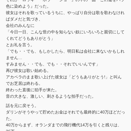
色に染めよう』だった。
彼女はそれを歌っているうちに、やっぱり自分は歌を歌わなけれ
ばダメだと気づき、
会社のみんなに
「今日一日、こんな世の中を知らない奴にいろいろと親切にして
くれてどうもありがとう」
とお礼を言う。
「でも・・でも、もしかしたら、明日私は会社に来ないかもしれ
ません…
すみません・・でも、でも・・それでいいんです」
再び彼女は歌い始める。
アカペラのまま歌い上げた彼女は「どうもありがとう!」と叫ん
でお芝居は終わる。
終わった直後に狛手が来た。
音の大きな、激しい、刺さるような拍手だった。
話を元に戻そう。
ダリンがそうやって貯めたお金はそれでも最終的に40万ほどだっ
た。
40万からまず、オランダまでの飛行機代14万を引くと残りは、