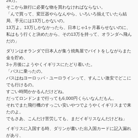
26万。
そこから旅行に必要な物を買わなければならない。
「んで買って、変圧器やらなんやら、いろいろ揃えていたら結
局、手元には13万しかないの。
13万よ。13万しかなかったら、日本じゃ1ヶ月暮らせないのに、
私はもう行くと決めたから、その13万を持って、オランダへ飛ん
だの」
ダリンはオランダで日本人が集う焼鳥屋でバイトをしながらまた
金を貯め、
3ヶ月後にようやくイギリスにたどり着いた。
「バスに乗ったの。
バスはねヨーロッパ・ユーロラインって、すんこい激安でどこに
でも行けるの。
すごい時間かかるんだけどね。
だってロンドンまで行っても6,000円くらいなんだもん。
それでまた飛行機のすっごい安いやつでようやくイギリスまで来
たのよ。
でもさあ、こんだけ苦労しても、まだイギリスなんだけどね」
イギリスに入国する時、ダリンが書いた出入国カードに記入漏れ
があり、