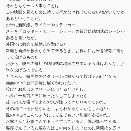
それともう一つ大事なことは、
この映画を見るために持って行かなけれぽならない物がいくつか
あるということだ。
お米に新閲紙、ライターやクラッカー。
さっき『ロッキー・ホラー・ショー』の冒頭に結婚式のシーンが
あると書いたが、
外国では教会で縞婚式を挙げると、
新郎と新婦が教会から出て来るとき、お祝いにお米を彼等に向か
って投げるものだ。
だから、映画の最初の結婚式の場面で見ている人達はみんな、お
米を投げるのである。
もちろん、映画館のスクリーンに向かって投げるわけだから、
画面の中の新郎新婦に届くわけはない。
投げたお米はスクリーンに当たるだけだし、
ヘタに一番前の席に座ったりしてしまったら、
後ろの人が投げて来るお米が隆ってきたりもするのだ。
その場にいあわせないと、よくわからないかもしれない。
世の中にはこんなふうにして見てもいい映画があるのだ。
お嫁さんと花婿さんでドライブしていると、雨が降ってくる。
客席で見ているお客さんはこの雨をしのぐために新聞紙を広げ