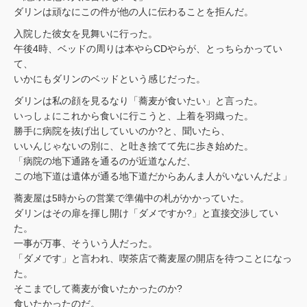
ダリンは頑なにこの件が他の人に伝わることを拒んだ。
入院した彼女を見舞いに行った。
午後4時、ベッドの周りは本やらCDやらが、とっちらかってい
て、
いかにもダリンのベッドという感じだった。
ダリンは私の顔を見るなり「蕎麦が食いたい」と言った。
いっしょにこれから食いに行こうと、上着を羽織った。
勝手に病院を抜げ出していいのか?と、聞いたら、
いいんじゃないの別に、と吐き捨てて先に歩き始めた。
「病院の地下通路を通るのが近道なんだ、
この地下道は遺体が通る地下道だからあんま人がいないんだよ」
蕎麦屋は5時からの営業で準備中の札がかかっていた。
ダリンはその扉を揮し開け「ダメですか?」と直接交渉してい
た。
一事が万事、そういう人だった。
「ダメです」と言われ、喫茶店で蕎麦屋の開店を待つことになっ
た。
そこまでして蕎麦が食いたかったのか?
食いたかったのだ。