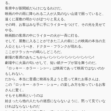
る。
客席中が新聞紙だらけになるわけだ。
映画の中の雨に降られる二人が人気のない山道で困っていると、
遠くに屋敷の明かりがぽつりと見える。
その時、お客はみな手に手にライターをつけて、その光を見せて
やる。
映画館の客席の中にライターの火が一斉に灯る。
そして、屋敷に入ることができた二人の前にこの映画の本当の主
人公ともいうべき、ドクター・フランクが現れる。
ここがクラッカーの鳴らしどころだ。
劇場の客席のあちこちからパン!パン!パン!バン!バン!パン!
劇場中に火薬の匂いがして、短い紙テープが宙を舞うのだ。
『ロッキー・ホラー・シ∋一』は映画であって映画ではないのか
もしれない。
だから、本当に普通に映画を見ようと思って来たお客さんは、
この『ロッキー・ホラー・ショー』の楽しみ方を知っているお客
さんに驚く。
そもそも映画というのは
始まったら他の人たちの迷惑にならないように、黙って見ていな
ければならないものだ