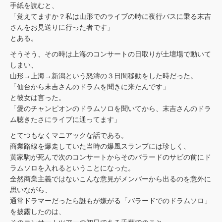
手紙を読むと、
「覚えてますか？私は山形でのライブの時に夜行バスに乗る末吉
さんをお見送りに行った者です」
とある。
そうそう、その時は上海のコンサートの日取りが土壇場で動いて
しまい、
山形→上海→新潟という怒濤の３日間移動をした時だった。
「仙台から末吉さんのドラムを聞きに来たんです」
と彼女は言った。
「愛のチャンピオンのドラムソロを聞いてから、末吉さんのドラ
ム聴きたさにライブに通ってます」
とてつもなくマニアックな話である。
商業路線を爆走していた当時の爆風スランプには珍しく、
黄家駒が死んで次のコンサートからそのバラードのサビの前にド
ラムソロを入れるということになった。
全然商業主義ではないこんな意見がメンバーから出るのを意外に
思いながら、
通常ドラマーだったら誰もが嫌がる「バラードでのドラムソロ」
を披露したのは、