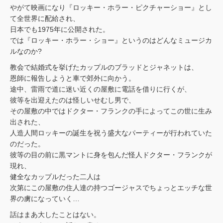
やがて映画になり『ロッキー・ホラー・ピクチャーショー』とし
て全世界に配給され、
日本でも1975年に公開された。
では『ロッキー・ホラー・ショー』というのはどんなミュージカ
ルなのか?
教会で結婚式を挙げたカップルのブラッドとジャネットは、
恩師に報告しようと車で郊外に向かう。
途中、雷雨で道に迷い近くの屋敷に電話を借りに行くが、
彼等を出迎えたのは怪しいせむし男で、
その屋敷の中ではドクター・フランクの手によってこの世に生み
出された、
人造人間ロッキーの誕生を祝う盛大なパーティーが行われていた
のだった。
彼等の目の前に黒マントに身を包んだ怪人ドクター・フランクが
現れ、
健全なカップルだった二人は
次第にこの屋敷の住人達の持つゴージャスでちょっとエッチな世
界の虜になっていく…
話はまあ大したことはない。