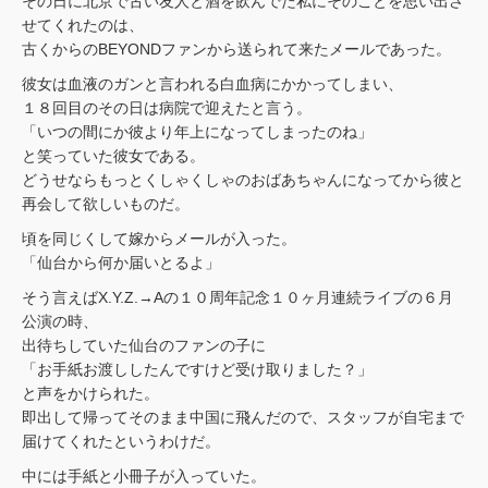
その日に北京で古い友人と酒を飲んでた私にそのことを思い出さ
せてくれたのは、
古くからのBEYONDファンから送られて来たメールであった。
彼女は血液のガンと言われる白血病にかかってしまい、
１８回目のその日は病院で迎えたと言う。
「いつの間にか彼より年上になってしまったのね」
と笑っていた彼女である。
どうせならもっとくしゃくしゃのおばあちゃんになってから彼と
再会して欲しいものだ。
頃を同じくして嫁からメールが入った。
「仙台から何か届いとるよ」
そう言えばX.Y.Z.→Aの１０周年記念１０ヶ月連続ライブの６月
公演の時、
出待ちしていた仙台のファンの子に
「お手紙お渡ししたんですけど受け取りました？」
と声をかけられた。
即出して帰ってそのまま中国に飛んだので、スタッフが自宅まで
届けてくれたというわけだ。
中には手紙と小冊子が入っていた。