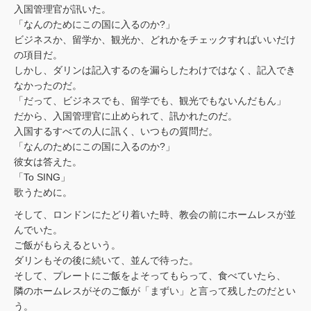
入国管理官が訊いた。
「なんのためにこの国に入るのか?」
ビジネスか、留学か、観光か、どれかをチェックすればいいだけ
の項目だ。
しかし、ダリンは記入するのを漏らしたわけではなく、記入でき
なかったのだ。
「だって、ビジネスでも、留学でも、観光でもないんだもん」
だから、入国管理官に止められて、訊かれたのだ。
入国するすべての人に訊く、いつもの質問だ。
「なんのためにこの国に入るのか?」
彼女は答えた。
「To SING」
歌うために。
そして、ロンドンにたどり着いた時、教会の前にホームレスが並
んでいた。
ご飯がもらえるという。
ダリンもその後に続いて、並んで待った。
そして、プレートにご飯をよそってもらって、食べていたら、
隣のホームレスがそのご飯が「まずい」と言って残したのだとい
う。