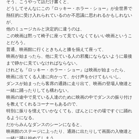
そう、こうやって話だけ書くと、
どうしてそんなにこの『ロッキー・ホラー・ショー』が全世界で
熱狂的に受け入れられているのか不思議に思われるかもしれない
が、
他のミュージカルと決定的に違うのは、
この映画は黙って椅子に座って見ていなくてもいい映画というこ
とだろう。
普通、映画館に行くときちんと膝を揃えて座って、
映画が始まったら、他に見ている人の邪魔にならないように最後
まで静かに見ていなければならない。
けれども『ロッキー・ホラー・ショー』は映画が始まったら、
映画に出てくる人達に向かって、かけ声をかけてもいいし、
ダンスが始まったら客席の通路に走り出て、映画の登場人物達と
一緒に踊ったりしても構わない。
映画の途中で見ている人達のために映画の中でダンスの振り付け
を教えてくれるコーナーもあるので、
特別に振りを憶えていかなくても、ぽんとにその場ですぐに踊れ
るようになる。
だからみんなダンスのシーンになると、
映画館のステージに上ったり、通路に出たりして画面の入物達と
一緒に踊り始めてしまう。