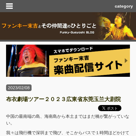
category
2023/02/08
布衣劇場ツアー２０２３広東省东莞玉兰大剧院
中国の最南端の島、海南島から本土まではまだ橋が繋がっていな
い。
我々は飛行機で深圳まで飛び、そこからバスで１時間ほどかけて