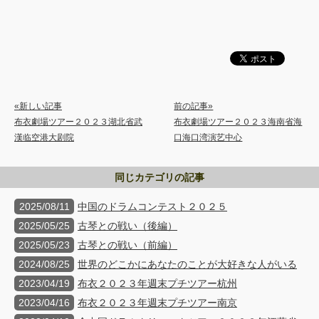
«新しい記事
前の記事»
布衣劇場ツアー２０２３湖北省武
布衣劇場ツアー２０２３海南省海
漢临空港大剧院
口海口湾演艺中心
同じカテゴリの記事
2025/08/11
中国のドラムコンテスト２０２５
2025/05/25
古琴との戦い（後編）
2025/05/23
古琴との戦い（前編）
2024/08/25
世界のどこかにあなたのことが大好きな人がいる
2023/04/19
布衣２０２３年週末プチツアー杭州
2023/04/16
布衣２０２３年週末プチツアー南京