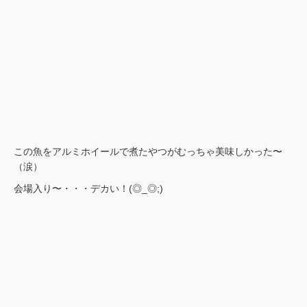
この魚をアルミホイールで煮たやつがむっちゃ美味しかった〜
（涙）
会場入り〜・・・デカい！(◎_◎;)