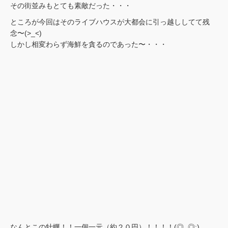
その街並みもとても素敵だった・・・
ところが今回はそのライブハウスが大都会に引っ越ししてて残
念〜(>_<)
しかし相変わらず海鮮を貪るのであった〜・・・
なんとこの牡蠣！！一個一元（約２０円）！！！！(◎_◎;)