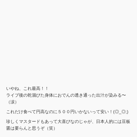
いやね、これ最高！！
ライブ後の乾涸びた身体におでんの透き通った出汁が染みる〜
（涙）
これだけ食べて円高なのに５００円いかないって安い！(◎_◎;)
珍しくマスタードもあって大喜びなのじゃが、日本人的には豆板
醤は要らんと思うぞ（笑）