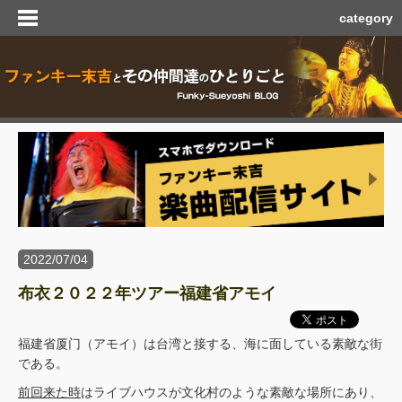
category
2022/07/04
布衣２０２２年ツアー福建省アモイ
福建省厦门（アモイ）は台湾と接する、海に面している素敵な街
である。
前回来た時
はライブハウスが文化村のような素敵な場所にあり、