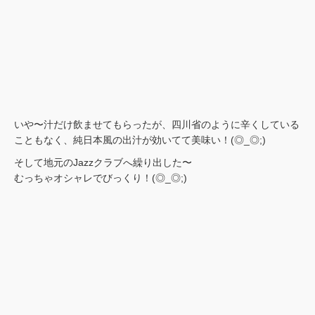
いや〜汁だけ飲ませてもらったが、四川省のように辛くしている
こともなく、純日本風の出汁が効いてて美味い！(◎_◎;)
そして地元のJazzクラブへ繰り出した〜
むっちゃオシャレでびっくり！(◎_◎;)