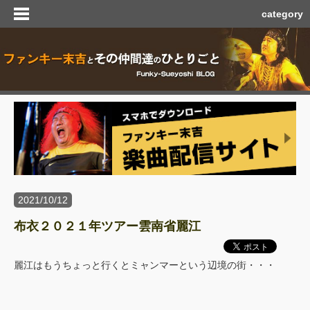
category
2021/10/12
布衣２０２１年ツアー雲南省麗江
麗江はもうちょっと行くとミャンマーという辺境の街・・・