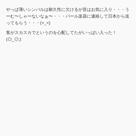
やっぱ薄いシンバルは耐久性に欠けるが音はお気に入り・・・う
ーむ〜しゃーないなぁ〜・・・パール楽器に連絡して日本から送
ってもらう・・・(>_<)
客がスカスカでというのを心配してたがいっぱい入った！
(◎_◎;)