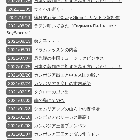
2022/01/25
日本の著作権に対する考え方はおかしい！！
2021/11/09
ライバル逝く・・・
2021/10/11
疯狂的石头（Crazy Stone）サントラ盤制作
2021/08/28
ラテン叩いてみた（Orquesta De La Luz：
SoySincera）
2021/08/13
教え子・・・
2021/08/01
ドラムレッスンの内容
2021/07/07
最先端の中国ミュージックビジネス
2022/01/25
日本の著作権に対する考え方はおかしい！！
2021/02/26
カンボジア出国と中国入国の戦い
2021/02/24
カンボジア３度目の市内感染
2021/02/15
タクローの思い出
2021/02/03
南の島にてVPN
2021/01/23
シェムリアップの山ん中の養蜂場
2021/01/18
カンボジアのサーカス最高！！
2021/01/08
カンボジア王国プノンペン
2021/01/07
カンボジア王国カンダル州ウドン