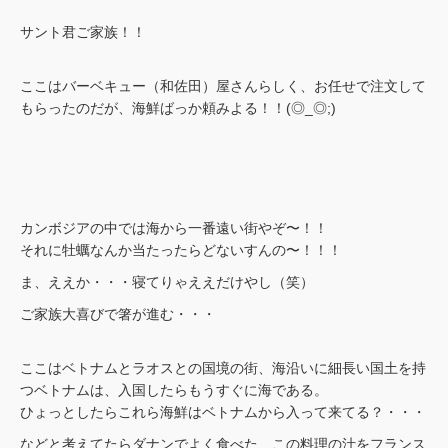
サント君ご家族！！
ここはバーベキュー（和佐田）屋さんらしく、お任せで注文して
もらったのだが、海鮮ばっか頼みよる！！(◎_◎;)
カンボジアの中では海から一番遠い街やぞ〜！！
それに牡蠣なんか当たったらどないすんの〜！！！
ま、ええか・・・寝てりゃええだけやし（笑）
ご家族大喜びで箸が進む・・・
ここはベトナムとラオスとの国境の街、海沿いに細長い国土を持
つベトナムは、入国したらもうすぐに海である。
ひょっとしたらこれら海鮮はベトナムから入って来てる？・・・
などと考えてたらダナンでよく食べた、この料理の汁をフランス