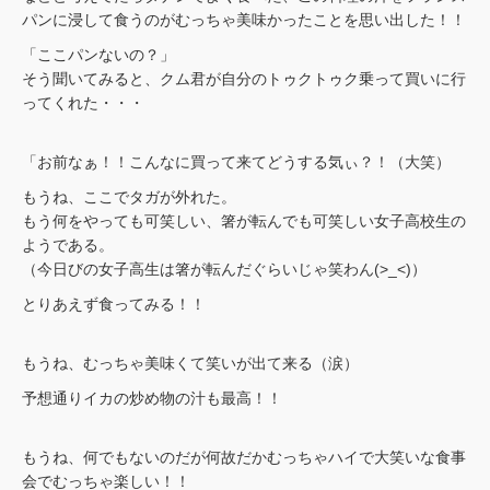
パンに浸して食うのがむっちゃ美味かったことを思い出した！！
「ここパンないの？」
そう聞いてみると、クム君が自分のトゥクトゥク乗って買いに行
ってくれた・・・
「お前なぁ！！こんなに買って来てどうする気ぃ？！（大笑）
もうね、ここでタガが外れた。
もう何をやっても可笑しい、箸が転んでも可笑しい女子高校生の
ようである。
（今日びの女子高生は箸が転んだぐらいじゃ笑わん(>_<)）
とりあえず食ってみる！！
もうね、むっちゃ美味くて笑いが出て来る（涙）
予想通りイカの炒め物の汁も最高！！
もうね、何でもないのだが何故だかむっちゃハイで大笑いな食事
会でむっちゃ楽しい！！