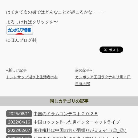
はてさて次の街ではどんなことが起こるかな・・・
よろしければクリックを〜
にほんブログ村
«新しい記事
前の記事»
トンレサップ湖水上生活者の村
カンボジア王国ラタナキリ州２日
目昼の部
同じカテゴリの記事
2025/08/11
中国のドラムコンテスト２０２５
2022/04/16
中国ロックを作った男インターネットライブ
2022/02/07
著作権料は中国の方が羽振りがええぞ！(◎_◎;)