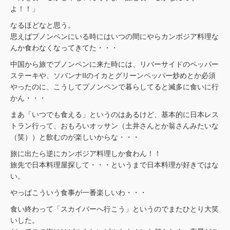
よ！！」
なるほどなと思う。
思えばプノンペンにいる時にはいつの間にやらカンボジア料理な
んか食わなくなってきてた・・・
中国から旅でプノンペンに来た時には、リバーサイドのペッパー
ステーキや、ソバンナIIのイカとグリーンペッパー炒めとか必須
やったのに、こうしてプノンペンで暮らしてると滅多に食いに行
かん・・・
まあ「いつでも食える」というのはあるけど、基本的に日本レス
トラン行って、おもろいオッサン（土井さんとか翁さんみたいな
（笑））と飲むのが楽しいからな・・・
旅に出たら逆にカンボジア料理しか食わん！！
旅先で日本料理屋探して・・・というまで日本料理が好きではな
い。
やっぱこういう食事が一番楽しいわ・・・
食い終わって「スカイバーへ行こう」というのでまたひとり大笑
いした。