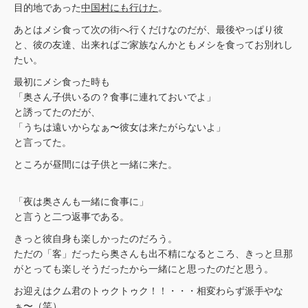
目的地であった
中国村にも行けた
。
あとはメシ食って次の街へ行くだけなのだが、最後やっぱり彼
と、彼の友達、出来ればご家族なんかともメシを食ってお別れし
たい。
最初にメシ食った時も
「奥さん子供いるの？食事に連れておいでよ」
と誘ってたのだが、
「うちは遠いからなぁ〜彼女は来たがらないよ」
と言ってた。
ところが昼間には子供と一緒に来た。
「夜は奥さんも一緒に食事に」
と言うと二つ返事である。
きっと彼自身も楽しかったのだろう。
ただの「客」だったら奥さんも出不精になるところ、きっと旦那
がとっても楽しそうだったから一緒にと思ったのだと思う。
お迎えはクム君のトゥクトゥク！！・・・相変わらず派手やな
ぁ〜（笑）