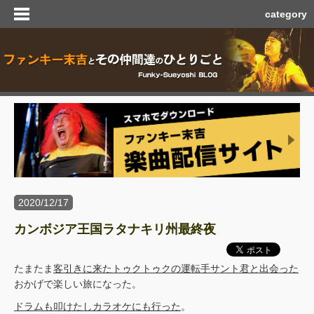
category
2020/12/17
カンボジア王国ラタナキリ州最終夜
たまたま
客引きに来たトゥクトゥクの運転手サント君と出会った
おかげで楽しい旅になった。
ドラムも叩けたしカラオケにも行った
。