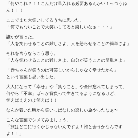
「何やこれ？！！こんだけ量入れる必要あるんかい！っつうね
ん！！！」
ここでまた大笑いしてるうちに思った。
「何でもないことで大笑いしてると楽しいなぁ・・・」
誰かが言った。
「人を笑わせることの難しさよ、人を怒らせることの簡単さよ」
それを言うならこう思う。
「人を笑わせることの難しさよ、自分が笑うことの簡単さよ」
「赤ちゃんが笑うのは可笑しいからじゃなく幸せだから」
という言葉も思い出した。
大人になって「幸せ」や「笑うこと」や全部忘れてしまって、
何やら「不幸」ばっか背負って生きてるようになるけど、
笑えばええのよ笑えば！！
なんか着いた時から笑いっぱなしの楽しい旅やったなぁ〜
こんな言葉でシメてみましょう。
「旅はどこに行くかじゃないんですよ！誰と会うかなんです
よ！！」