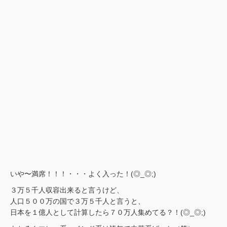
いや〜満席！！！・・・よく入った！(◎_◎;)
３万５千人収容出来ると言うけど、
人口５００万の国で３万５千人と言うと、
日本を１億人として計算したら７０万人集めてる？！(◎_◎;)