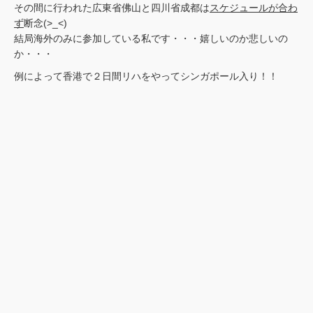
その間に行われた広東省佛山と四川省成都は
スケジュールが合わ
ず
断念(>_<)
結局海外のみに参加している私です・・・嬉しいのか悲しいの
か・・・
例によって香港で２日間リハをやってシンガポール入り！！