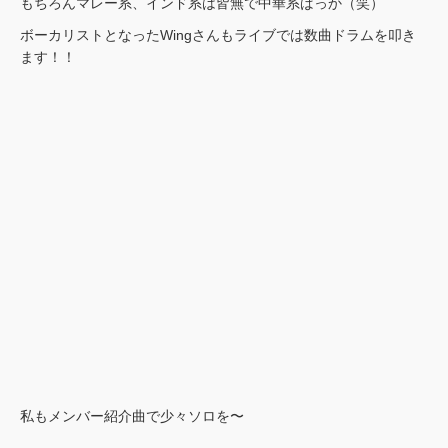
もちろんマレー系、インド系は皆無で中華系ばっか（笑）
ボーカリストとなったWingさんもライブでは数曲ドラムを叩き
ます！！
私もメンバー紹介曲で少々ソロを〜