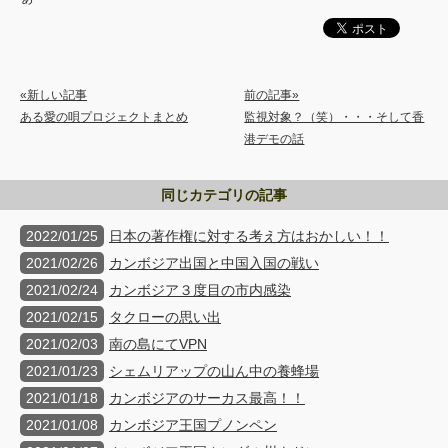
«新しい記事
前の記事»
ある愛の唄プロジェクトまとめ
監視対象？（笑）・・・そして香
港デモの話
同じカテゴリの記事
2022/01/25
日本の著作権に対する考え方はおかしい！！
2021/02/26
カンボジア出国と中国入国の戦い
2021/02/24
カンボジア３度目の市内感染
2021/02/15
タクローの思い出
2021/02/03
南の島にてVPN
2021/01/23
シェムリアップの山ん中の養蜂場
2021/01/18
カンボジアのサーカス最高！！
2021/01/08
カンボジア王国プノンペン