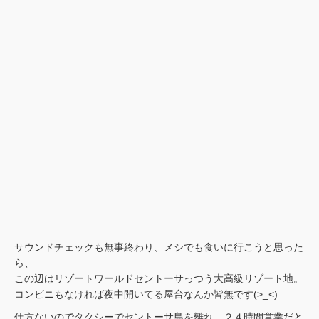
サウンドチェックも無事終わり、メシでも食いに行こうと思った
ら、
この辺は
リゾートワールドセントーサ
っつう大高級リゾート地。
コンビニもなければ夜中開いてる屋台なんか皆無です(>_<)
仕方ないのでタクシーでセントーサ島を離れ、２４時間営業だと